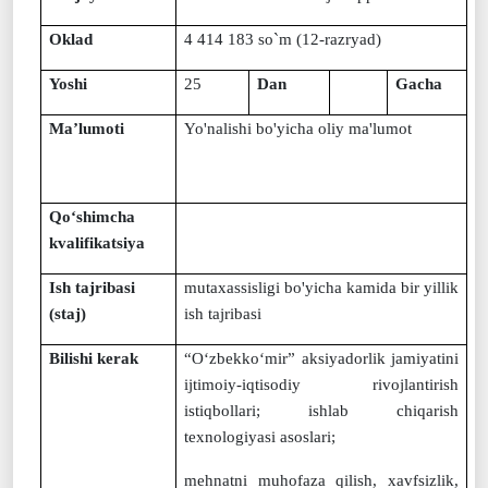
Oklad
4 414 18
3 so`m (12-razryad)
Yoshi
25
Dan
Gacha
Ma’lumoti
Yo'nalishi bo'yicha oliy ma'lumot
Qo‘shimcha
kvalifikatsiya
Ish tajribasi
mutaxassisligi bo'yicha kamida bir yillik
(staj)
ish tajribasi
Bilishi kerak
“
O‘zbekko‘
mir
” aksiyadorlik jamiyatini
ijtimoiy-iqtisodiy rivojlantirish
istiqbollari; ishlab chiqarish
texnologiyasi asoslari;
mehnatni muhofaza qilish, xavfsizlik,