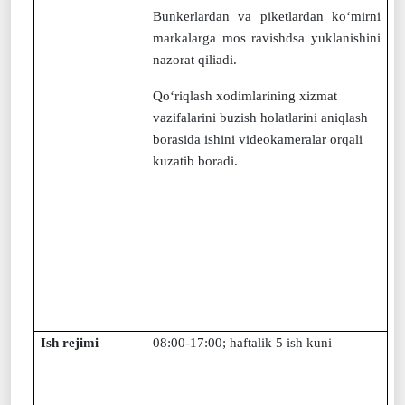
Bunkerlardan va piketlardan ko‘mirni
markalarga mos ravishdsa yuklanishini
nazorat qiliadi.
Qo‘riqlash xodimlarining xizmat
vazifalarini buzish holatlarini aniqlash
borasida ishini videokameralar orqali
kuzatib boradi.
Ish rejimi
08
:
00-1
7:00;
h
aftalik 5 ish kuni