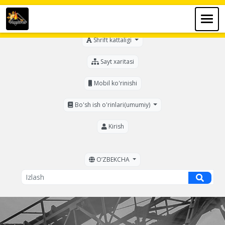
Ko'zi ojizlar uchun
Shrift kattaligi
Sayt xaritasi
Mobil ko'rinishi
Bo'sh ish o'rinlari(umumiy)
Kirish
OʼZBEKCHA