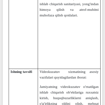
ishlab chiqarish sanitariyasi, yong'indan
himoya qilish va atrof-muhitni
muhofaza qilish qoidalari
.
Ishning tavsifi
Videokuzatuv
xizmatining asosiy
vazifalari quyidagilardan iborat:
Jamiyatning videokuzatuv o'rnatilgan
ishlab chiqarish ob'ektlariga ruxsatsiz
kirish, huquqbuzarliklarni aniqlash,
o'g'irlikning oldini olish, mehnat