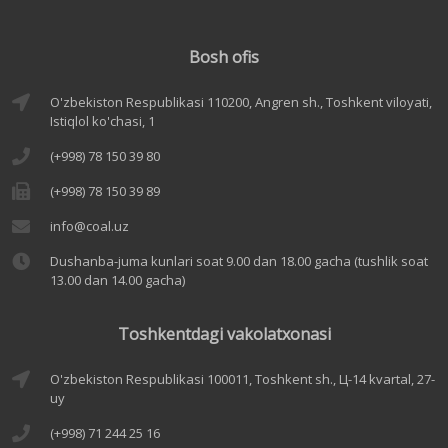
Bosh ofis
O'zbekiston Respublikasi 110200, Angren sh., Toshkent viloyati,
Istiqlol ko'chasi, 1
(+998) 78 150 39 80
(+998) 78 150 39 89
info@coal.uz
Dushanba-juma kunlari soat 9.00 dan 18.00 gacha (tushlik soat
13.00 dan 14.00 gacha)
Toshkentdagi vakolatxonasi
O'zbekiston Respublikasi 100011, Toshkent sh., Ц-14 kvartal, 27-
uy
(+998) 71 244 25 16