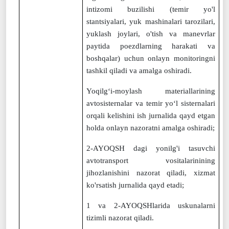
intizomi buzilishi (temir yo'l
stantsiyalari, yuk mashinalari tarozilari,
yuklash joylari, o'tish va manevrlar
paytida poezdlarning harakati va
boshqalar) uchun onlayn monitoringni
tashkil qiladi va amalga oshiradi.
Yoqilg‘i-moylash materiallarining
avtosisternalar va temir yo‘l sisternalari
orqali kelishini ish jurnalida qayd etgan
holda onlayn nazoratni amalga oshiradi;
2-AYOQSH dagi yonilg'i tasuvchi
avtotransport vositalarinining
jihozlanishini nazorat qiladi, xizmat
ko'rsatish jurnalida qayd etadi;
1 va 2-AYOQSHlarida uskunalarni
tizimli nazorat qiladi.