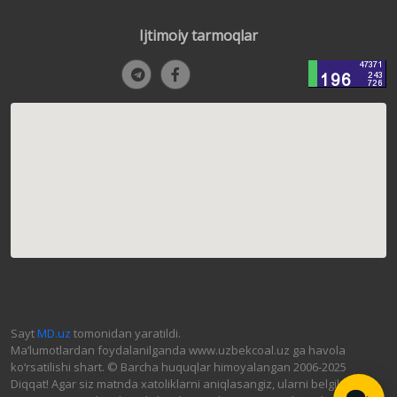
Ijtimoiy tarmoqlar
Sayt
MD.uz
tomonidan yaratildi.
Ma’lumotlardan foydalanilganda www.uzbekcoal.uz ga havola
ko‘rsatilishi shart. © Barcha huquqlar himoyalangan 2006-2025
Diqqat! Agar siz matnda xatoliklarni aniqlasangiz, ularni belgilab,