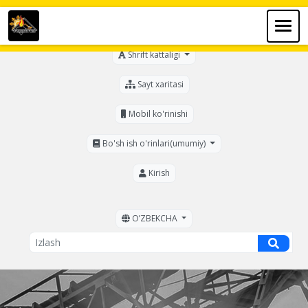
Ko'zi ojizlar uchun
Shrift kattaligi
Sayt xaritasi
Mobil ko'rinishi
Bo'sh ish o'rinlari(umumiy)
Kirish
OʼZBEKCHA