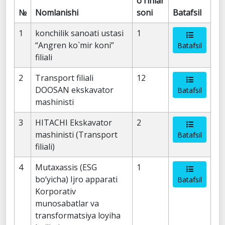
o'rinlar
№
Nomlanishi
soni
Batafsil
1
konchilik sanoati ustasi
1
“Angren ko`mir koni”
Batafsil
filiali
2
Transport filiali
12
DOOSAN ekskavator
Batafsil
mashinisti
3
HITACHI Ekskavator
2
mashinisti (Transport
Batafsil
filiali)
4
Mutaxassis (ESG
1
bo‘yicha) Ijro apparati
Batafsil
Korporativ
munosabatlar va
transformatsiya loyiha