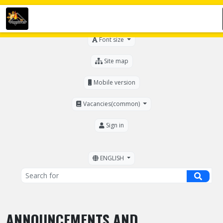
For the visually impaired
Font size
Site map
Mobile version
Vacancies(common)
Sign in
ENGLISH
ANNOUNCEMENTS AND