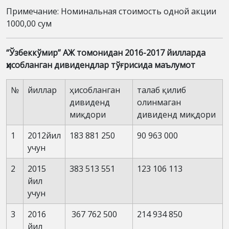
Примечание: Номинальная стоимость одной акции
1000,00 сум
“Ўзбеккўмир” АЖ томонидан 2016-2017 йилларда
ҳисобланган дивидендлар тўғрисида маълумот
№
йиллар
ҳисобланган
талаб қилиб
дивиденд
олинмаган
миқдори
дивиденд миқдори
1
2012йил
183 881 250
90 963 000
учун
2
2015
383 513 551
123 106 113
йил
учун
3
2016
367 762 500
214 934 850
йил