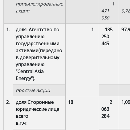
привилегированные
1
акции
471
0,7
050
1.
доля Агентство по
1
185
97,
управлению
250
государственными
445
активами(передано
в доверительному
управлению
“Central Asia
Energy”).
простые акции
2.
доля Сторонные
18
2
1,0
юридические лица
063
всего
284
в.т.ч: