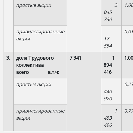
простые акции
2
1,0
045
730
привилегированные
0,0
акции
17
554
3.
доля Трудового
7 341
1
1,0
коллектива
894
всего в.т.ч:
416
простые акции
0,2
440
920
привилегированные
1
0,7
акции
453
496