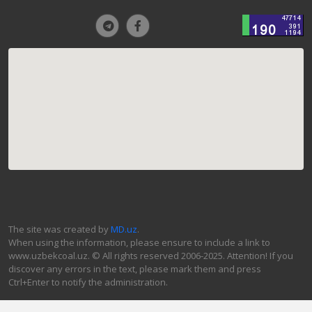
The site was created by
MD.uz
.
When using the information, please ensure to include a link to
www.uzbekcoal.uz. © All rights reserved 2006-2025. Attention! If you
discover any errors in the text, please mark them and press
Ctrl+Enter to notify the administration.