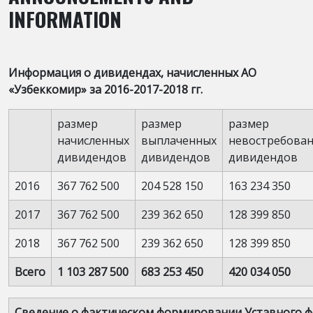
INFORMATION
Информация о дивидендах, начисленных АО
«Узбеккомир» за 2016-2017-2018 гг.
размер
размер
размер
начисленных
выплаченных
невостребова
дивидендов
дивидендов
дивидендов
2016
367 762 500
204 528 150
163 234 350
2017
367 762 500
239 362 650
128 399 850
2018
367 762 500
239 362 650
128 399 850
Всего
1 103 287 500
683 253 450
420 034 050
Сведение о фактическом формировании Уставного 