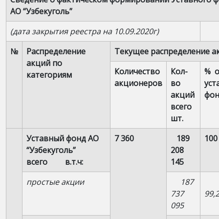
АО “Узбекуголь”
(дата закрытия реестра на 10.09.2020г)
№
Распределение
Текущее распределение а
акций по
Количество
Кол-
% о
категориям
акционеров
во
уст
акций
фон
всего
шт.
Уставный фонд АО
7 360
189
100
“Узбекуголь”
208
всего в.т.ч:
145
простые акции
187
737
99,
095