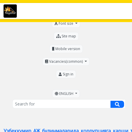
For the visually impaired
Font size
Site map
Mobile version
Vacancies(common)
Sign in
ENGLISH
Узбеккумир_АЖ_булинмаларида_коррупцияга_карши_