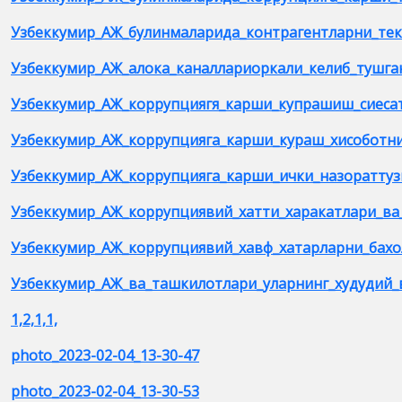
Узбеккумир_АЖ_булинмаларида_контрагентларни_т
Узбеккумир_АЖ_алока_каналлариоркали_келиб_тушга
Узбеккумир_АЖ_коррупциягя_карши_купрашиш_сиеса
Узбеккумир_АЖ_коррупцияга_карши_кураш_хисоботн
Узбеккумир_АЖ_коррупцияга_карши_ички_назоратту
Узбеккумир_АЖ_коррупциявий_хатти_харакатлари_ва
Узбеккумир_АЖ_коррупциявий_хавф_хатарларни_ба
Узбеккумир_АЖ_ва_ташкилотлари_уларнинг_худудий_
1,2,1,1,
photo_2023-02-04_13-30-47
photo_2023-02-04_13-30-53