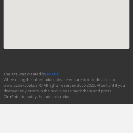
The site was created by
MD.uz
.
When using the information, please ensure to include a link to
www.uzbekcoal.uz. © All rights reserved 2006-2025. Attention! If you
discover any errors in the text, please mark them and press
Ctrl+Enter to notify the administration.