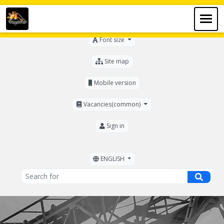
For the visually impaired
Font size
Site map
Mobile version
Vacancies(common)
Sign in
ENGLISH