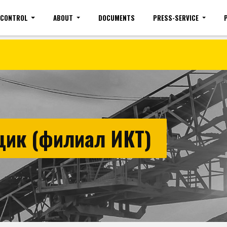
 CONTROL
ABOUT
DOCUMENTS
PRESS-SERVICE
Site map
Mobile version
Vacancies(common)
Sign 
ик (филиал ИКТ)