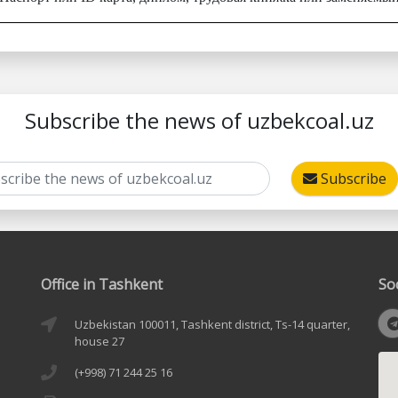
Subscribe the news of uzbekcoal.uz
Subscribe
Office in Tashkent
So
Uzbekistan 100011, Tashkent district, Ts-14 quarter,
house 27
(+998) 71 244 25 16