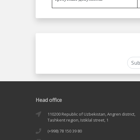
Head office
110200 Republic of Uzbekistan, Angren district,
Tashkent region, Istiklal street, 1
(+998) 78 150 39 80