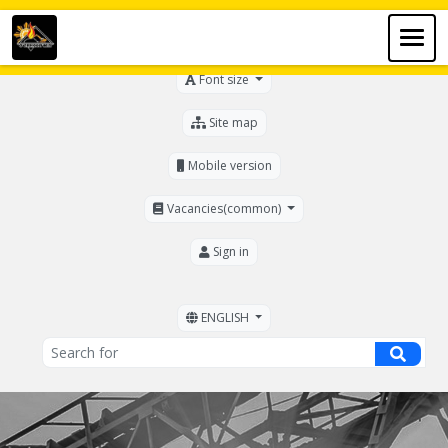
For the visually impaired
Font size
Site map
Mobile version
Vacancies(common)
Sign in
ENGLISH