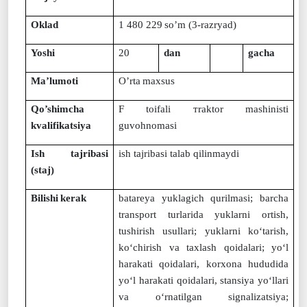
Oklad
1 480 229
so’m (
3
-razryad)
Yoshi
20
dan
gacha
Ma’lumoti
O’rta
maxsus
Qo’shimcha
F toifali тraktor mashinisti
kvalifikatsiya
guvohnomasi
Ish
tajribasi
ish tajribasi talab qilinmaydi
(staj)
Bilishi
kerak
batareya yuklagich qurilmasi; barcha
transport turlarida yuklarni ortish,
tushirish usullari; yuklarni ko‘tarish,
ko‘chirish va taxlash qoidalari; yo‘l
harakati qoidalari, korxona hududida
yo‘l harakati qoidalari, stansiya yo‘llari
va o‘rnatilgan signalizatsiya;