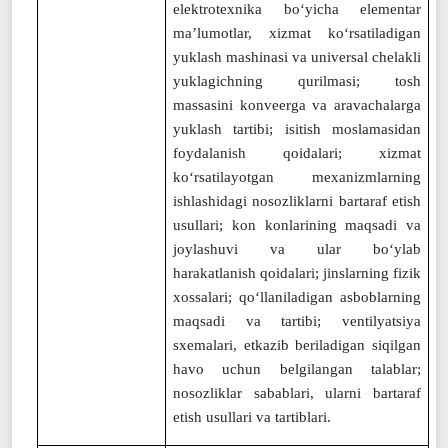
elektrotexnika bo‘yicha elementar
ma’lumotlar, xizmat ko‘rsatiladigan
yuklash mashinasi va universal chelakli
yuklagichning qurilmasi; tosh
massasini konveerga va aravachalarga
yuklash tartibi; isitish moslamasidan
foydalanish qoidalari; xizmat
ko‘rsatilayotgan mexanizmlarning
ishlashidagi nosozliklarni bartaraf etish
usullari; kon konlarining maqsadi va
joylashuvi va ular bo‘ylab
harakatlanish qoidalari; jinslarning fizik
xossalari; qo‘llaniladigan asboblarning
maqsadi va tartibi; ventilyatsiya
sxemalari, etkazib beriladigan siqilgan
havo uchun belgilangan talablar;
nosozliklar sabablari, ularni bartaraf
etish usullari va tartiblari.