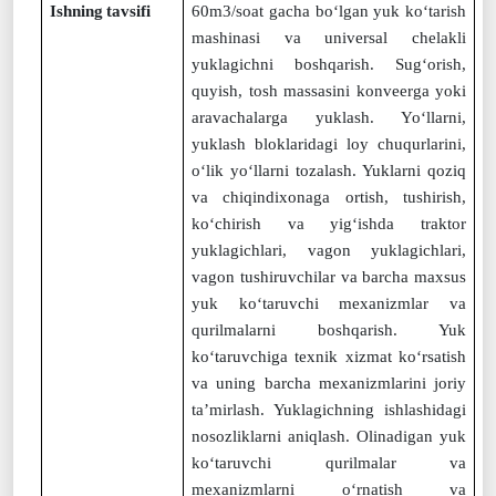
Ishning
tavsifi
60m3/soat gacha bo‘lgan yuk ko‘tarish
mashinasi va universal chelakli
yuklagichni boshqarish. Sug‘orish,
quyish, tosh massasini konveerga yoki
aravachalarga yuklash. Yo‘llarni,
yuklash bloklaridagi loy chuqurlarini,
o‘lik yo‘llarni tozalash. Yuklarni qoziq
va chiqindixonaga ortish, tushirish,
ko‘chirish va yig‘ishda traktor
yuklagichlari, vagon yuklagichlari,
vagon tushiruvchilar va barcha maxsus
yuk ko‘taruvchi mexanizmlar va
qurilmalarni boshqarish. Yuk
ko‘taruvchiga texnik xizmat ko‘rsatish
va uning barcha mexanizmlarini joriy
ta’mirlash. Yuklagichning ishlashidagi
nosozliklarni aniqlash. Olinadigan yuk
ko‘taruvchi qurilmalar va
mexanizmlarni o‘rnatish va