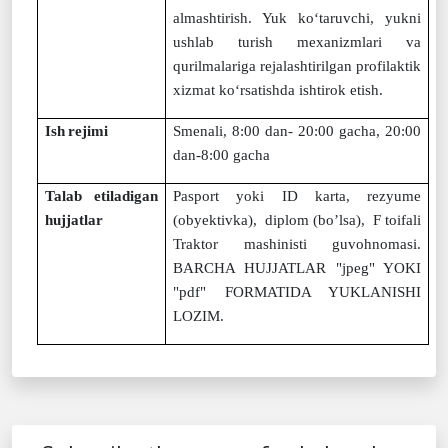
almashtirish. Yuk ko‘taruvchi, yukni
ushlab turish mexanizmlari va
qurilmalariga rejalashtirilgan profilaktik
xizmat ko‘rsatishda ishtirok etish.
Ish
rejimi
Smenali, 8:00 dan- 20:00 gacha, 20:00
dan-8:00 gacha
Talab etiladigan
Pasport yoki ID karta, rezyume
hujjatlar
(obyektivka), diplom (bo’lsa), F toifali
Traktor mashinisti guvohnomasi.
BARCHA HUJJATLAR "jpeg" YOKI
"pdf" FORMATIDA YUKLANISHI
LOZIM.