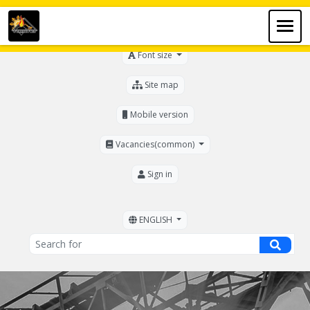
For the visually impaired
Font size
Site map
Mobile version
Vacancies(common)
Sign in
ENGLISH