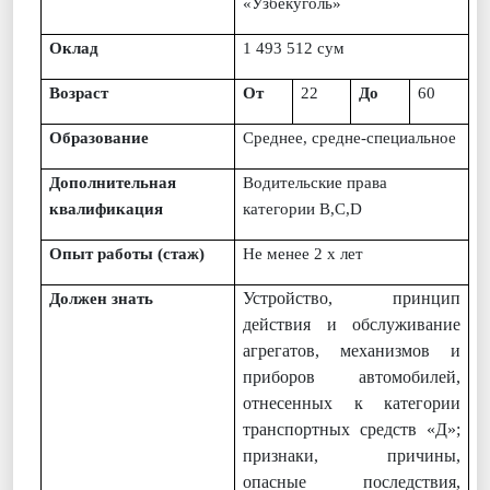
«Узбекуголь»
Оклад
1 493 512 сум
Возраст
От
22
До
60
Образование
Среднее, средне-специальное
Дополнительная
Водительские права
квалификa
ци
я
категории
B
,С,
D
Опыт работы (стаж)
Не менее 2 х лет
Устройство, принцип
Должен знать
действия и обслуживание
агрегатов, механизмов и
приборов автомобилей,
отнесенных к категории
транспортных средств «Д»;
признаки, причины,
опасные последствия,