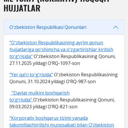
HUJJATLAR
Oʻzbekiston Respublikasi Qonunlari
"Oʻzbekiston Respublikasining ayrim qonun
hujjatlariga qoʻshimcha va oʻzgartirishlar kiritish
toʻgʻrisida"
Oʻzbekiston Respublikasining Qonuni,
27.11.2025 yildagi O‘RQ-1097-son
“Yer qaʼri toʻgʻrisida”
Oʻzbekiston Respublikasining
Qonuni, 31.10.2024 yildagi O‘RQ-987-son
“Davlat mulkini boshqarish
to‘g‘risida”
O‘zbekiston Respublikasining Qonuni,
09.03.2023 yildagi O‘RQ-821-son
“Korporativ boshqaruv tizimi yanada
takomillashtirilishi munosabati bilan O’zbekiston