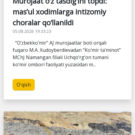
Murojaat o‘z tasdig‘ini topdi:
mas’ul xodimlarga intizomiy
choralar qo‘llanildi
05.08.2026 19:33:23
“O‘zbekko‘mir” AJ murojaatlar boti orqali
fuqaro M.A. Xudoyberdievadan “Ko‘mir ta’minot”
MChJ Namangan filiali Uchqo‘rg‘on tumani
ko‘mir ombori faoliyati yuzasidan m...
O'qish