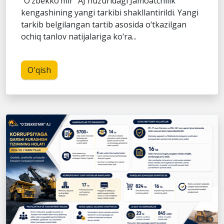
“O‘zbekko‘mir” AJ huzuridagi Jamoatchilik
kengashining yangi tarkibi shakllantirildi. Yangi
tarkib belgilangan tartib asosida o‘tkazilgan
ochiq tanlov natijalariga ko‘ra...
O'qish