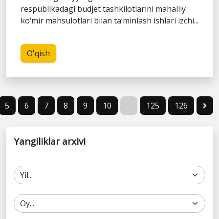
respublikadagi budjet tashkilotlarini mahalliy
ko‘mir mahsulotlari bilan ta’minlash ishlari izchi...
O'qish
5
6
7
8
9
10
...
125
126
Yangiliklar arxivi