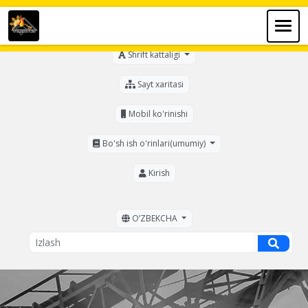
Ko'zi ojizlar uchun
Shrift kattaligi
Sayt xaritasi
Mobil ko'rinishi
Bo'sh ish o'rinlari(umumiy)
Kirish
OʼZBEKCHA