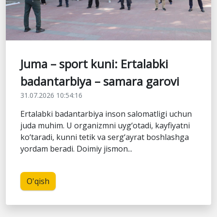
Juma – sport kuni: Ertalabki
badantarbiya – samara garovi
31.07.2026 10:54:16
Ertalabki badantarbiya inson salomatligi uchun
juda muhim. U organizmni uyg‘otadi, kayfiyatni
ko‘taradi, kunni tetik va serg‘ayrat boshlashga
yordam beradi. Doimiy jismon...
O'qish