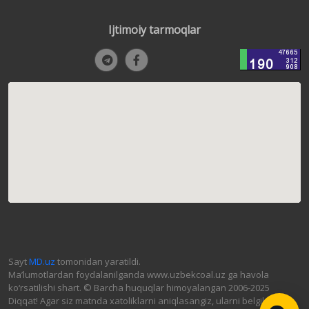
Ijtimoiy tarmoqlar
Sayt
MD.uz
tomonidan yaratildi.
Ma’lumotlardan foydalanilganda www.uzbekcoal.uz ga havola
ko‘rsatilishi shart. © Barcha huquqlar himoyalangan 2006-2025
Diqqat! Agar siz matnda xatoliklarni aniqlasangiz, ularni belgilab,