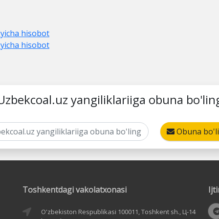
'yicha hisobot
'yicha hisobot
Uzbekcoal.uz yangiliklariiga obuna bo'lin
Obuna bo'l
Toshkentdagi vakolatxonasi
Ij
O'zbekiston Respublikasi 100011, Toshkent sh., Ц-14