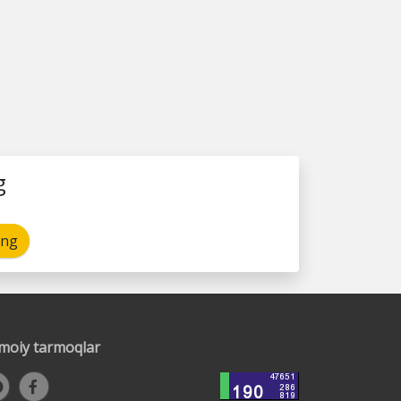
g
ing
timoiy tarmoqlar