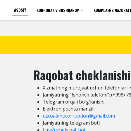
ASOSIY
KORPORATIV BOSHQARUV
KOMPLAENS NAZORAT
Ko'zi ojizlar uchun
Shr
Raqobat cheklanishi
Xizmatning murojaat uchun telefonlari:
Jamiyatning "Ishonch telefoni": (+998) 7
Telegram orqali bo'g'lanish:
Elektron pochta manzili:
uzcoalanticorruption@gmail.com
Jamiyatning telegram boti:
t.me/uzbekcoal_bot