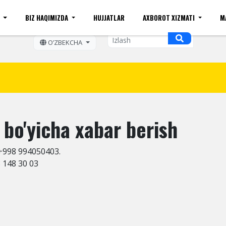
I
BIZ HAQIMIZDA
HUJJATLAR
AXBOROT XIZMATI
M
ift kattaligi
Sayt xaritasi
Mobil ko'rinishi
Bo'sh ish o
OʼZBEKCHA
 bo'yicha xabar berish
 +998 994050403.
8 148 30 03