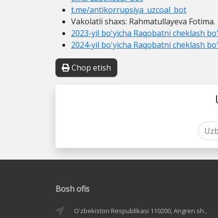
t.me/antikorrupsiya_uzcoal_bot
Vakolatli shaxs: Rahmatullayeva Fotima.
2023-yil bo'yicha Raqobatni cheklash bo
2024-yil bo'yicha Raqobatni cheklash bo
Chop etish
Bosh ofis
O'zbekiston Respublikasi 110200, Angren sh.,