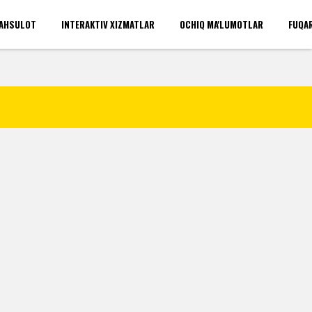
AHSULOT
INTERAKTIV XIZMATLAR
OCHIQ MA'LUMOTLAR
FUQA
'rinlari(umumiy)
Kirish