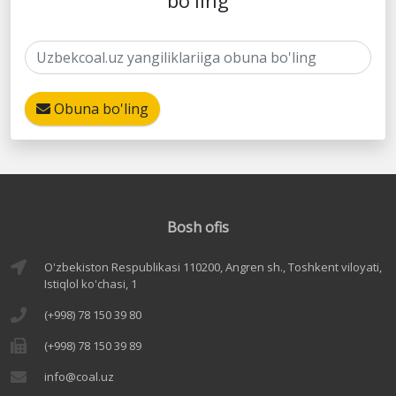
bo'ling
Obuna bo'ling
Bosh ofis
O'zbekiston Respublikasi 110200, Angren sh., Toshkent viloyati,
Istiqlol ko'chasi, 1
(+998) 78 150 39 80
(+998) 78 150 39 89
info@coal.uz