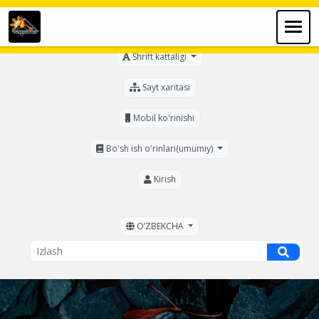
Ko'zi ojizlar uchun
Shrift kattaligi
Sayt xaritasi
Mobil ko'rinishi
Bo'sh ish o'rinlari(umumiy)
Kirish
OʼZBEKCHA