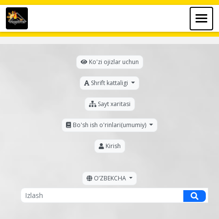
Ko'zi ojizlar uchun
Shrift kattaligi
Sayt xaritasi
Bo'sh ish o'rinlari(umumiy)
Kirish
OʼZBEKCHA