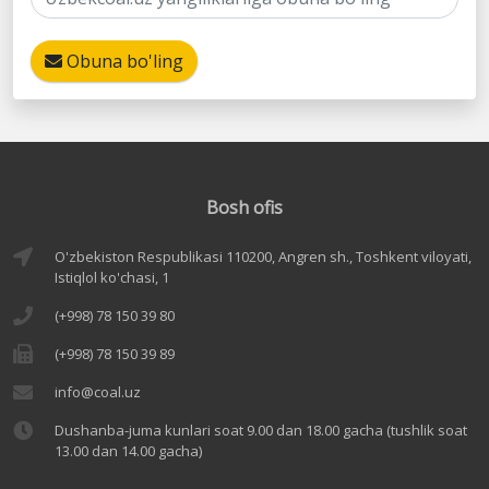
Obuna bo'ling
Bosh ofis
O'zbekiston Respublikasi 110200, Angren sh., Toshkent viloyati,
Istiqlol ko'chasi, 1
(+998) 78 150 39 80
(+998) 78 150 39 89
info@coal.uz
Dushanba-juma kunlari soat 9.00 dan 18.00 gacha (tushlik soat
13.00 dan 14.00 gacha)