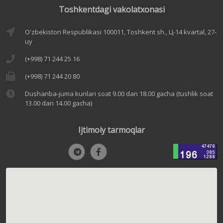
Toshkentdagi vakolatxonasi
O'zbekiston Respublikasi 100011, Toshkent sh., Ц-14 kvartal, 27-
uy
(+998) 71 244 25 16
(+998) 71 244 20 80
Dushanba-juma kunlari soat 9.00 dan 18.00 gacha (tushlik soat
13.00 dan 14.00 gacha)
Ijtimoiy tarmoqlar