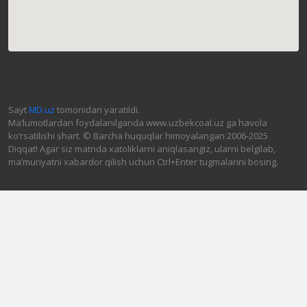
Sayt
MD.uz
tomonidan yaratildi.
Ma’lumotlardan foydalanilganda www.uzbekcoal.uz ga havola
ko‘rsatilishi shart. © Barcha huquqlar himoyalangan 2006-2025
Diqqat! Agar siz matnda xatoliklarni aniqlasangiz, ularni belgilab,
ma’muriyatni xabardor qilish uchun Ctrl+Enter tugmalarini bosing.