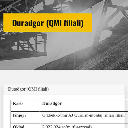
Duradgor (QMI filiali)
Duradgor (QMI filiali)
Duradgor
Kasb
Ishjoyi
O’zbekko’mir AJ Qurilish-montaj ishlari filiali
Oklad
2 022 924 so’m (6-razryad)