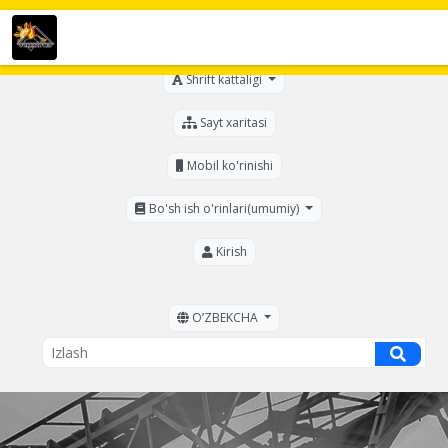
Ko'zi ojizlar uchun
Shrift kattaligi
Sayt xaritasi
Mobil ko'rinishi
Bo'sh ish o'rinlari(umumiy)
Kirish
OʼZBEKCHA