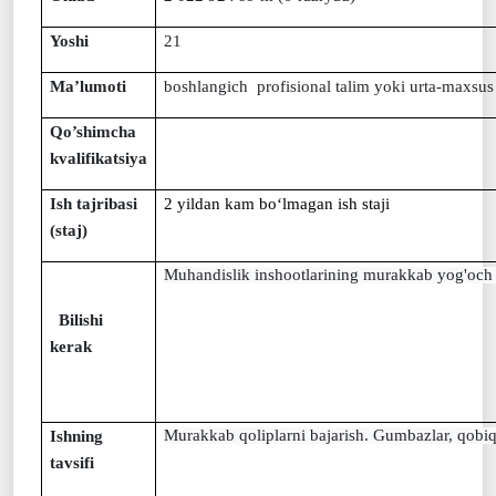
Yoshi
21
Ma’lumoti
boshlangich profisional talim yoki urta-maxsus
Qo’shimcha
kvalifikatsiya
Ish tajribasi
2 yildаn kаm bo‘lmаgаn ish stаji
(staj)
Muhandislik inshootlarining murakkab yog'och kons
Bilishi
kerak
Murakkab qoliplarni bajarish. Gumbazlar, qobiqlar
Ishning
tavsifi