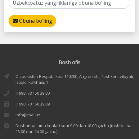
Obuna bo'ling
Bosh ofis
O'zbekiston Respublikasi 110200, Angren sh., Toshkent viloyati,
Istiqlol ko'chasi, 1
(+998) 78 150 39 80
(+998) 78 150 39 89
info@coal.uz
Dushanba-juma kunlari soat 9.00 dan 18.00 gacha (tushlik soat
13.00 dan 14.00 gacha)