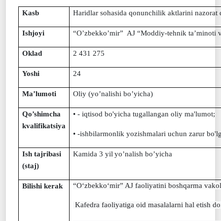
Kasb
H
aridlar sohasida qonunchilik aktlarini nazorat
Ishjoyi
“O’zbekko’mir” AJ “Moddiy-tehnik ta’minoti va 
Oklad
2
431
275
Yoshi
24
Ma’lumoti
Oliy (yo’nalishi bo’yicha)
Qo’shimcha
• - iqtisod bo'yicha tugallangan oliy ma'lumot;
kvalifikatsiya
• -ishbilarmonlik yozishmalari uchun zarur bo'lg
Ish tajribasi
Kamida
3
yil
yo’nalish bo’yicha
(staj)
“O‘zbekko‘mir” AJ faoliyatini boshqarma vakola
Bilishi kerak
 Kafedra faoliyatiga oid masalalarni hal etish 