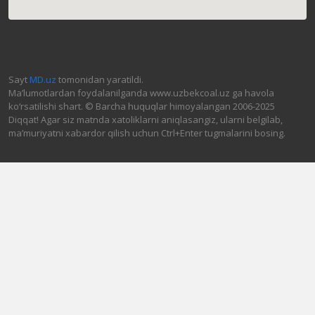
Sayt
MD.uz
tomonidan yaratildi.
Ma’lumotlardan foydalanilganda www.uzbekcoal.uz ga havola
ko‘rsatilishi shart. © Barcha huquqlar himoyalangan 2006-2025
Diqqat! Agar siz matnda xatoliklarni aniqlasangiz, ularni belgilab,
ma’muriyatni xabardor qilish uchun Ctrl+Enter tugmalarini bosing.