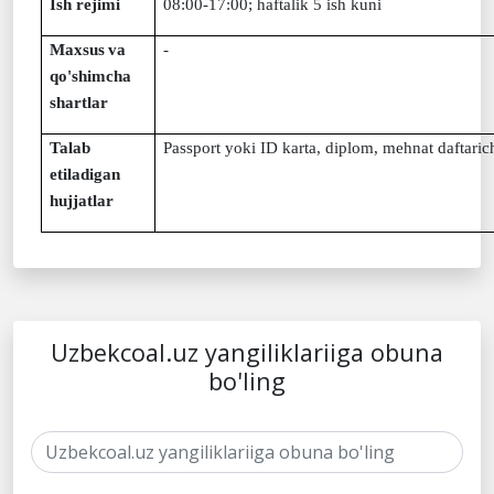
Ish rejimi
08:00-17:00; haftalik 5 ish kuni
Maxsus
va
-
qo'shimcha
shartlar
Talab
Passport yoki ID karta, diplom, mehnat daftari
etiladigan
hujjatlar
Uzbekcoal.uz yangiliklariiga obuna
bo'ling