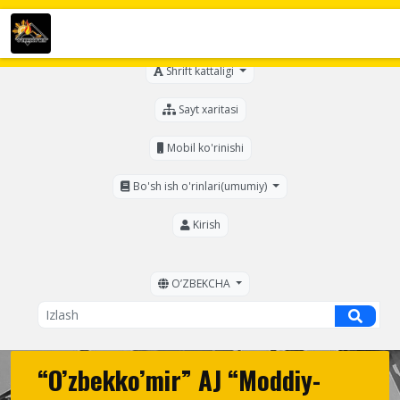
Ko'zi ojizlar uchun
Shrift kattaligi
Sayt xaritasi
Mobil ko'rinishi
Bo'sh ish o'rinlari(umumiy)
Kirish
OʼZBEKCHA
“O’zbekko’mir” AJ “Moddiy-