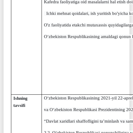
Kafedra faoliyatiga oid masalalarni hal etish d
  Ichki mehnat qoidalari, ish yuritish bo'yicha k
O'z faoliyatida etakchi mutaxassis quyidagilarga
O‘zbekiston Respublikasining amaldagi qonun huj
O‘zbekiston Respublikasining 2021-yil 22-apreld
Ishning
tavsifi
va O‘zbekiston Respublikasi Prezidentining 202
“Davlat xaridlari shaffofligini ta’minlash va sa
2.2. O‘zbekiston Respublikasi qonunchiligiga va 