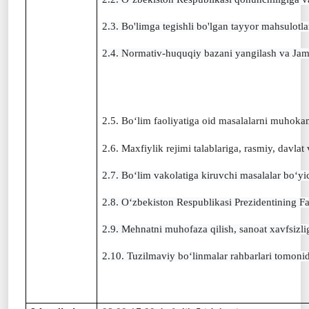
2.3. Bo'limga tegishli bo'lgan tayyor mahsulotlar
2.4. Normativ-huquqiy bazani yangilash va Jamiya
2.5. Bo‘lim faoliyatiga oid masalalarni muhoka
2.6. Maxfiylik rejimi talablariga, rasmiy, davlat
2.7. Bo‘lim vakolatiga kiruvchi masalalar bo‘yic
2.8. O‘zbekiston Respublikasi Prezidentining Fa
2.9. Mehnatni muhofaza qilish, sanoat xavfsizli
2.10. Tuzilmaviy bo‘linmalar rahbarlari tomonid