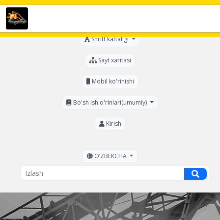
Ko'zi ojizlar uchun
Shrift kattaligi
Sayt xaritasi
Mobil ko'rinishi
Bo'sh ish o'rinlari(umumiy)
Kirish
OʼZBEKCHA