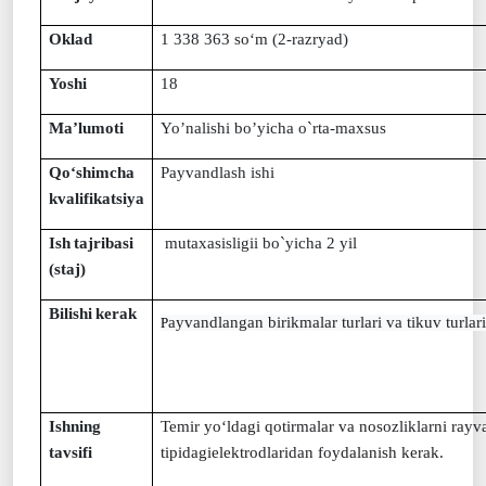
Oklad
1 338
363
so‘m (2-
razryad)
Yoshi
18
Ma’lumoti
Yo’nalishi bo’yicha o`rta-maxsus
Qo‘shimcha
Payvandlash ishi
kvalifikatsiya
Ish
tajribasi
mutaxasisligii bo`yicha 2 yil
(staj)
Bilishi
kerak
ayvandlangan birikmalar turlari va tikuv turla
P
Ishning
Temir yo‘ldagi qotirmalar va nosozliklarni r
ayv
tavsifi
tipidagielektrodlaridan foydalanish kerak.