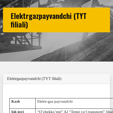
Elektrgazpayvandchi (TYT
filiali)
Elektrgazpayvandchi (TYT filiali)
Kasb
Elektr-gaz
payvandchi
Ish joyi
“O’zbekko’mir
”
AJ
“Temir yo‘l transporti” filial