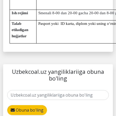
Ish
rejimi
Smenali
8-00 dan
20
-00 gacha
20
-00
d
a
n 8-00 
Talab
Pаsport
yo
ki ID kаrtа, diplom
yo
ki uning o‘rni
etiladigan
hujjatlar
Uzbekcoal.uz yangiliklariiga obuna
bo'ling
Obuna bo'ling