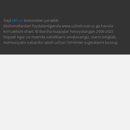
Sayt
MD.uz
tomonidan yaratildi.
Ma’lumotlardan foydalanilganda www.uzbekcoal.uz ga havola
ko‘rsatilishi shart. © Barcha huquqlar himoyalangan 2006-2025
Diqqat! Agar siz matnda xatoliklarni aniqlasangiz, ularni belgilab,
ma’muriyatni xabardor qilish uchun Ctrl+Enter tugmalarini bosing.