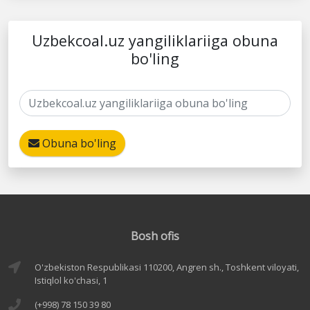
Uzbekcoal.uz yangiliklariiga obuna
bo'ling
Obuna bo'ling
Bosh ofis
O'zbekiston Respublikasi 110200, Angren sh., Toshkent viloyati,
Istiqlol ko'chasi, 1
(+998) 78 150 39 80