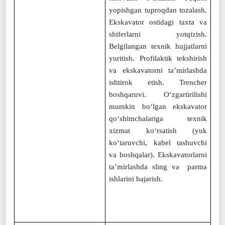
yopishgan tuproqdan tozalash.
Ekskavator ostidagi taxta va
shiferlarni yotqizish.
Belgilangan texnik hujjatlarni
yuritish. Profilaktik tekshirish
va ekskavatorni ta’mirlashda
ishtirok etish. Trencher
boshqaruvi. O‘zgartirilishi
mumkin bo‘lgan ekskavator
qo‘shimchalariga texnik
xizmat ko‘rsatish (yuk
ko‘taruvchi, kabel tashuvchi
va boshqalar).
Ekskavatorlarni
ta’mirlashda sling va
pa
rma
ishlarini bajarish.