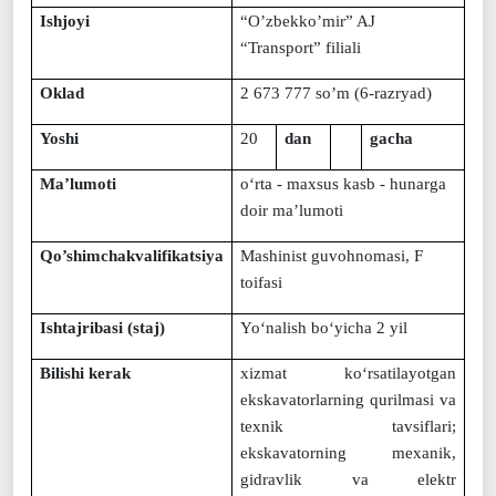
Ishjoyi
“
O’zbekko’mir” AJ
“Transport
”
filiali
Oklad
2
673 777
so’m (
6
-razryad)
Yoshi
20
dan
gacha
Ma’lumoti
o‘rta - maxsus kasb - hunarga
doir ma’lumoti
Qo’shimchakvalifikatsiya
Mashinist guvohnomasi, F
toifasi
Ishtajribasi (staj)
Yo
‘
nalish bo
‘
yicha 2 yil
Bilishi kerak
xizmat ko‘rsatilayotgan
ekskavatorlarning qurilmasi va
texnik tavsiflari;
ekskavatorning mexanik,
gidravlik va elektr