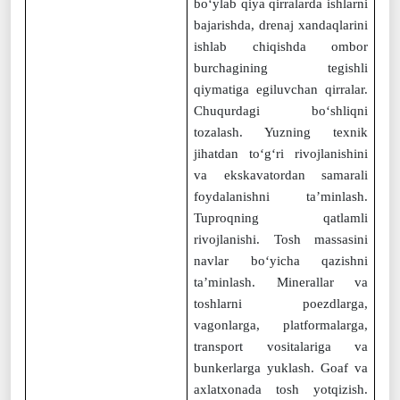
bo‘ylab qiya qirralarda ishlarni
bajarishda, drenaj xandaqlarini
ishlab chiqishda ombor
burchagining tegishli
qiymatiga egiluvchan qirralar.
Chuqurdagi bo‘shliqni
tozalash. Yuzning texnik
jihatdan to‘g‘ri rivojlanishini
va ekskavatordan samarali
foydalanishni ta’minlash.
Tuproqning qatlamli
rivojlanishi. Tosh massasini
navlar bo‘yicha qazishni
ta’minlash. Minerallar va
toshlarni poezdlarga,
vagonlarga, platformalarga,
transport vositalariga va
bunkerlarga yuklash. Goaf va
axlatxonada tosh yotqizish.