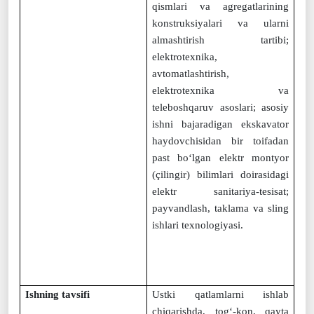
qismlari va agregatlarining
konstruksiyalari va ularni
almashtirish tartibi;
elektrotexnika,
avtomatlashtirish,
elektrotexnika va
teleboshqaruv asoslari; asosiy
ishni bajaradigan ekskavator
haydovchisidan bir toifadan
past bo‘lgan elektr montyor
(çilingir) bilimlari doirasidagi
elektr sanitariya-tesisat;
payvandlash, taklama va sling
ishlari texnologiyasi.
Ishning tavsifi
Ustki qatlamlarni ishlab
chiqarishda, tog‘-kon, qayta