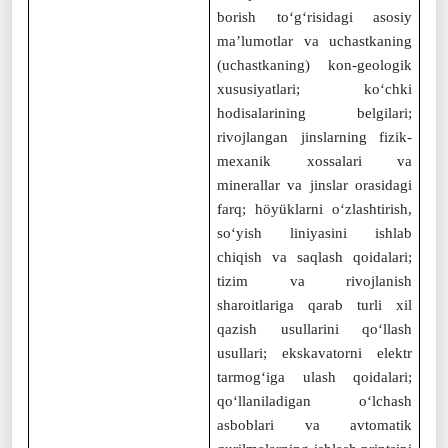
borish to‘g‘risidagi asosiy
ma’lumotlar va uchastkaning
(uchastkaning) kon-geologik
xususiyatlari; ko‘chki
hodisalarining belgilari;
rivojlangan jinslarning fizik-
mexanik xossalari va
minerallar va jinslar orasidagi
farq; höyüklarni o‘zlashtirish,
so‘yish liniyasini ishlab
chiqish va saqlash qoidalari;
tizim va rivojlanish
sharoitlariga qarab turli xil
qazish usullarini qo‘llash
usullari; ekskavatorni elektr
tarmog‘iga ulash qoidalari;
qo‘llaniladigan o‘lchash
asboblari va avtomatik