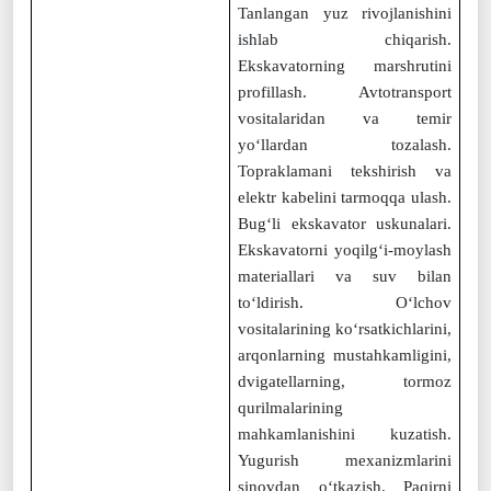
Tanlangan yuz rivojlanishini
ishlab chiqarish.
Ekskavatorning marshrutini
profillash. Avtotransport
vositalaridan va temir
yo‘llardan tozalash.
Topraklamani tekshirish va
elektr kabelini tarmoqqa ulash.
Bug‘li ekskavator uskunalari.
Ekskavatorni yoqilg‘i-moylash
materiallari va suv bilan
to‘ldirish. O‘lchov
vositalarining ko‘rsatkichlarini,
arqonlarning mustahkamligini,
dvigatellarning, tormoz
qurilmalarining
mahkamlanishini kuzatish.
Yugurish mexanizmlarini
sinovdan o‘tkazish. Paqirni