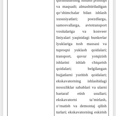
qurilmalarning ishlash printsipi
va maqsadi; almashtiriladigan
qo‘shimchalar bilan ishlash
xususiyatlari; poezdlarga,
samosvallarga, avtotransport
vositalariga va konveer
liniyalari yaqinidagi bunkerlar
lyuklariga tosh massasi va
tuproqni yuklash qoidalari;
transport, quvur yotqizish
ishlarini ishlab chiqarish
qoidalari; belgilangan
hujjatlarni yuritish qoidalari;
ekskavatorning ishlashidagi
nosozliklar sabablari va ularni
bartaraf etish usullari;
ekskavatorni ta’mirlash,
o‘rnatish va demontaj qilish
turlari; ekskavatorning eskirish