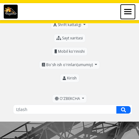
Ko'zi ojizlar uchun
Shrift kattaligi
Sayt xaritasi
Mobil ko'rinishi
Bo'sh ish o'rinlari(umumiy)
Kirish
OʼZBEKCHA