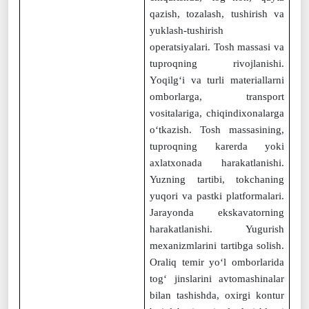
qazish, tozalash, tushirish va
yuklash-tushirish
operatsiyalari. Tosh massasi va
tuproqning rivojlanishi.
Yoqilg‘i va turli materiallarni
omborlarga, transport
vositalariga, chiqindixonalarga
o‘tkazish. Tosh massasining,
tuproqning karerda yoki
axlatxonada harakatlanishi.
Yuzning tartibi, tokchaning
yuqori va pastki platformalari.
Jarayonda ekskavatorning
harakatlanishi. Yugurish
mexanizmlarini tartibga solish.
Oraliq temir yo‘l omborlarida
tog‘ jinslarini avtomashinalar
bilan tashishda, oxirgi kontur