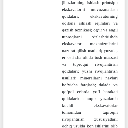
jihozlarining ishlash printsipi;
ekskavatorni muvozanatlash
qoidalari; ekskavatorning
oqilona ishlash rejimlari va
qazish texnikasi; og‘ir va engil
tuproqlarni o‘zlashtirishda
ekskavator mexanizmlarini
nazorat qilish usullari; yuzada,
er osti sharoitida tosh massasi
va tuproqni rivojlantirish
qoidalari; yuzni rivojlantirish
usullari; minerallarni navlari
bo‘yicha farqlash; dalada va
qo‘pol erlarda yo‘l harakati
qoidalari; chuqur yuzalarda
kuchli ekskavatorlar
tomonidan tuproqni
rivojlantirish xususiyatlari;
ochiq usulda kon ishlarini olib