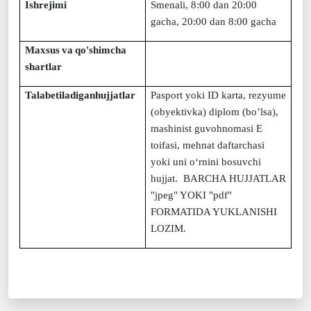
Ishrejimi
Smenali, 8:00 dan 20:00
gacha, 20:00 dan 8:00 gacha
Maxsus
va
qo'shimcha
shartlar
Talabetiladiganhujjatlar
Pasport yoki ID karta, rezyume
(obyektivka) diplom (bo’lsa),
mashinist guvohnomasi E
toifasi, mehnat daftarchasi
yoki uni o‘rnini bosuvchi
hujjat. BARCHA HUJJATLAR
"jpeg" YOKI "pdf"
FORMATIDA YUKLANISHI
LOZIM.