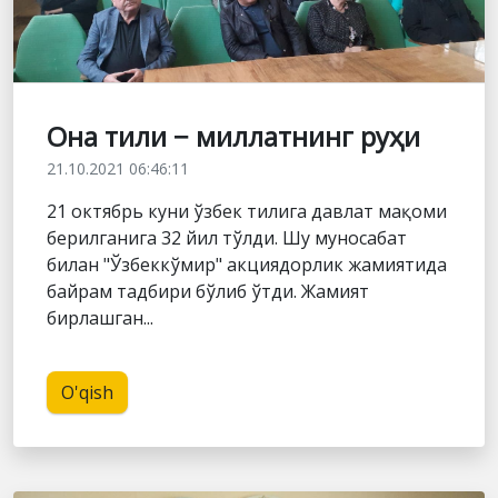
Она тили − миллатнинг руҳи
21.10.2021 06:46:11
21 октябрь куни ўзбек тилига давлат мақоми
берилганига 32 йил тўлди. Шу муносабат
билан "Ўзбеккўмир" акциядорлик жамиятида
байрам тадбири бўлиб ўтди. Жамият
бирлашган...
O'qish