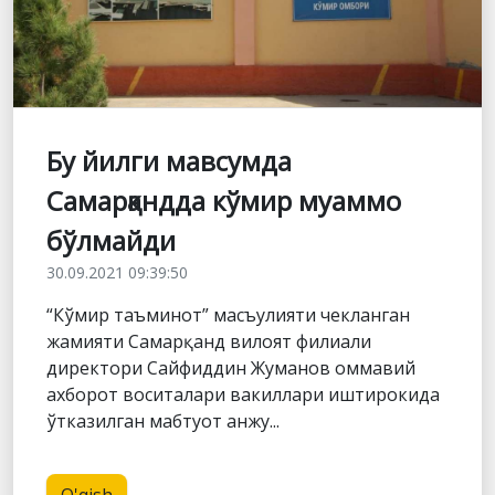
Бу йилги мавсумда
Самарқандда кўмир муаммо
бўлмайди
30.09.2021 09:39:50
“Кўмир таъминот” масъулияти чекланган
жамияти Самарқанд вилоят филиали
директори Сайфиддин Жуманов оммавий
ахборот воситалари вакиллари иштирокида
ўтказилган мабтуот анжу...
O'qish