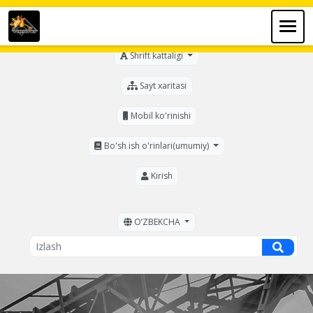
Ko'zi ojizlar uchun
Shrift kattaligi
Sayt xaritasi
Mobil ko'rinishi
Bo'sh ish o'rinlari(umumiy)
Kirish
OʼZBEKCHA