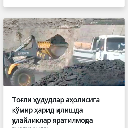
Тоғли ҳудудлар аҳолисига
кўмир ҳарид қилишда
қулайликлар яратилмоқда