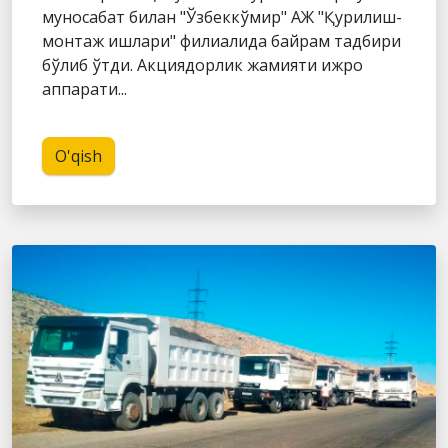
муносабат билан "Ўзбеккўмир" АЖ "Қурилиш-
монтаж ишлари" филиалида байрам тадбири
бўлиб ўтди. Акциядорлик жамияти ижро
аппарати...
O'qish