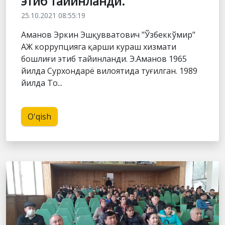
этиб тайинланди.
25.10.2021 08:55:19
Аманов Эркин Эшқувватович "Ўзбеккўмир"
АЖ коррупцияга қарши кураш хизмати
бошлиғи этиб тайинланди. Э.Аманов 1965
йилда Сурхондарё вилоятида туғилган. 1989
йилда То...
O'qish