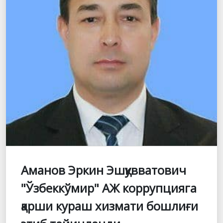
Аманов Эркин Эшқувватович
"Ўзбеккўмир" АЖ коррупцияга
қарши кураш хизмати бошлиғи