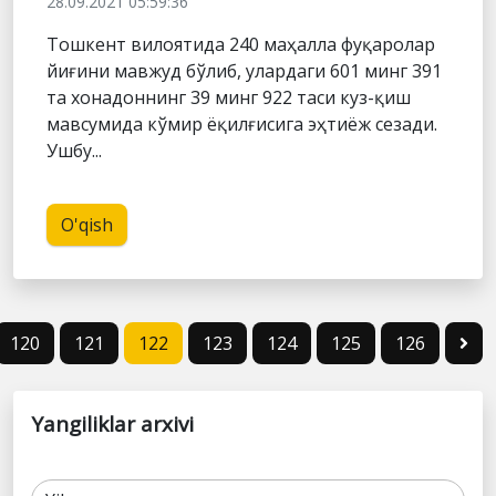
28.09.2021 05:59:36
Тошкент вилоятида 240 маҳалла фуқаролар
йиғини мавжуд бўлиб, улардаги 601 минг 391
та хонадоннинг 39 минг 922 таси куз-қиш
мавсумида кўмир ёқилғисига эҳтиёж сезади.
Ушбу...
O'qish
120
121
122
123
124
125
126
Yangiliklar arxivi