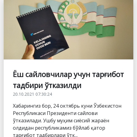
Ёш сайловчилар учун тарғибот
тадбири ўтказилди
20.10.2021 07:30:24
Хабарингиз бор, 24 октябрь куни Ўзбекистон
Республикаси Президенти сайлови
ўтказилади. Ушбу муҳим сиёсий жараён
олдидан республикамиз бўйлаб қатор
тарғибот тадбирлари ўтк...