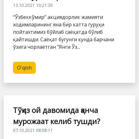
13.10.2021 10:21:30
“Ўзбеккўмир” акциядорлик жамияти
ходимларининг яна бир катта гуруҳи
пойтахтимиз бўйлаб саёҳатда бўлиб
қайтишди. Саёҳат бугунги кунда барчани
ўзига чорлаётган “Янги Ўз...
O'qish
Тўққиз ой давомида қанча
мурожаат келиб тушди?
07.10.2021 08:08:11