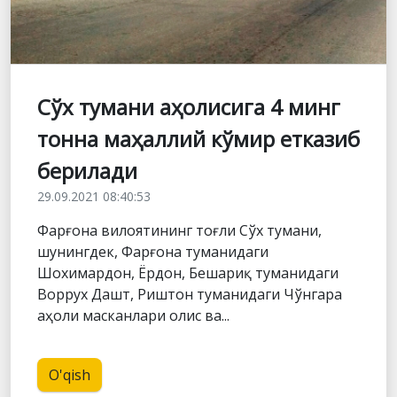
Сўх тумани аҳолисига 4 минг
тонна маҳаллий кўмир етказиб
берилади
29.09.2021 08:40:53
Фарғона вилоятининг тоғли Сўх тумани,
шунингдек, Фарғона туманидаги
Шохимардон, Ёрдон, Бешариқ туманидаги
Воррух Дашт, Риштон туманидаги Чўнгара
аҳоли масканлари олис ва...
O'qish