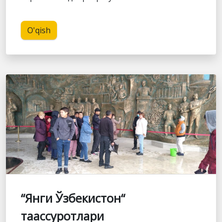
O'qish
“Янги Ўзбекистон“
таассуротлари