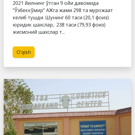
2021 йилнинг ўтган 9 ойи давомида
“Ўзбеккўмир” АЖга жами 298 та мурожаат
келиб тушди. Шунинг 60 таси (20,1 фоиз)
юридик шахслар, 238 таси (79,93 фоиз)
жисмоний шахслар т...
O'qish