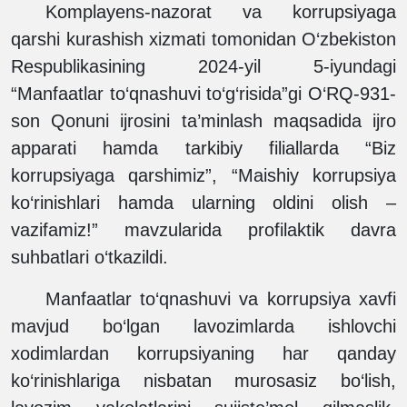
Komplayens-nazorat va korrupsiyaga
qarshi kurashish xizmati tomonidan O‘zbekiston
Respublikasining 2024-yil 5-iyundagi
“Manfaatlar to‘qnashuvi to‘g‘risida”gi O‘RQ-931-
son Qonuni ijrosini ta’minlash maqsadida ijro
apparati hamda tarkibiy filiallarda “Biz
korrupsiyaga qarshimiz”, “Maishiy korrupsiya
ko‘rinishlari hamda ularning oldini olish –
vazifamiz!” mavzularida profilaktik davra
suhbatlari o‘tkazildi.
Manfaatlar to‘qnashuvi va korrupsiya xavfi
mavjud bo‘lgan lavozimlarda ishlovchi
xodimlardan korrupsiyaning har qanday
ko‘rinishlariga nisbatan murosasiz bo‘lish,