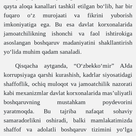
qayta aloqa kanallari tashkil etilgan bo‘lib, har bir
fuqaro o‘z murojaati va fikrini yuborish
imkoniyatiga ega. Bu esa davlat korxonalarida
jamoatchilikning ishonchi va faol ishtirokiga
asoslangan boshqaruv madaniyatini shakllantirish
yo‘lida muhim qadam sanaladi.
Qisqacha aytganda, “O‘zbekko‘mir” AJda
korrupsiyaga qarshi kurashish, kadrlar siyosatidagi
shaffoflik, ochiq muloqot va jamoatchilik nazorati
kabi mexanizmlar davlat korxonalarida mas’uliyatli
boshqaruvning mustahkam poydevorini
yaratmoqda. Bu tajriba nafaqat sohaviy
samaradorlikni oshiradi, balki mamlakatimizda
shaffof va adolatli boshqaruv tizimini yo‘lga