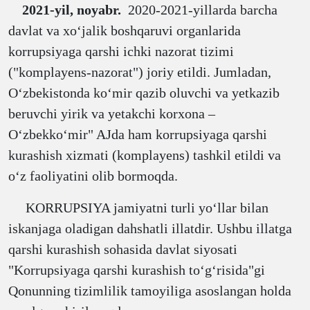
2021-yil, noyabr.
2020-2021-yillarda barcha
davlat va xoʻjalik boshqaruvi organlarida
korrupsiyaga qarshi ichki nazorat tizimi
("komplayens-nazorat") joriy etildi. Jumladan,
Oʻzbekistonda koʻmir qazib oluvchi va yetkazib
beruvchi yirik va yetakchi korxona –
Oʻzbekkoʻmir" AJda ham korrupsiyaga qarshi
kurashish xizmati (komplayens) tashkil etildi va
oʻz faoliyatini olib bormoqda.
KORRUPSIYA jamiyatni turli yoʻllar bilan
iskanjaga oladigan dahshatli illatdir. Ushbu illatga
qarshi kurashish sohasida davlat siyosati
"Korrupsiyaga qarshi kurashish toʻgʻrisida"gi
Qonunning tizimlilik tamoyiliga asoslangan holda