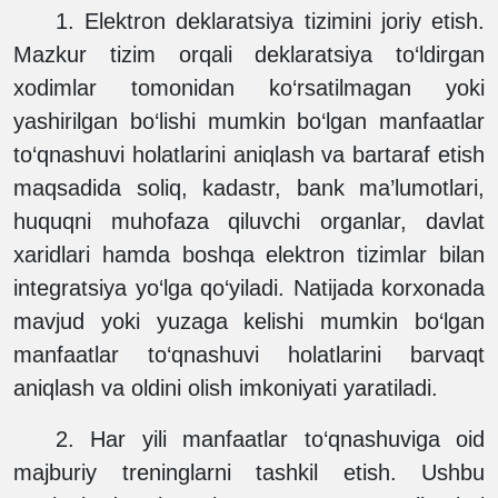
1.
Elektron deklaratsiya tizimini joriy etish.
Mazkur tizim orqali deklaratsiya to‘ldirgan
xodimlar tomonidan ko‘rsatilmagan yoki
yashirilgan bo‘lishi mumkin bo‘lgan manfaatlar
to‘qnashuvi holatlarini aniqlash va bartaraf etish
maqsadida soliq, kadastr, bank ma’lumotlari,
huquqni muhofaza qiluvchi organlar, davlat
xaridlari hamda boshqa elektron tizimlar bilan
integratsiya yo‘lga qo‘yiladi. Natijada korxonada
mavjud yoki yuzaga kelishi mumkin bo‘lgan
manfaatlar to‘qnashuvi holatlarini barvaqt
aniqlash va oldini olish imkoniyati yaratiladi.
2.
Har yili manfaatlar to‘qnashuviga oid
majburiy treninglarni tashkil etish. Ushbu