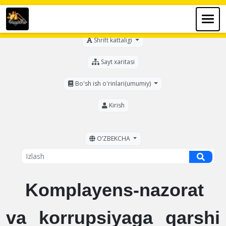
Ko'zi ojizlar uchun
Shrift kattaligi
Sayt xaritasi
Bo'sh ish o'rinlari(umumiy)
Kirish
OʼZBEKCHA
Komplayens-nazorat
va korrupsiyaga qarshi