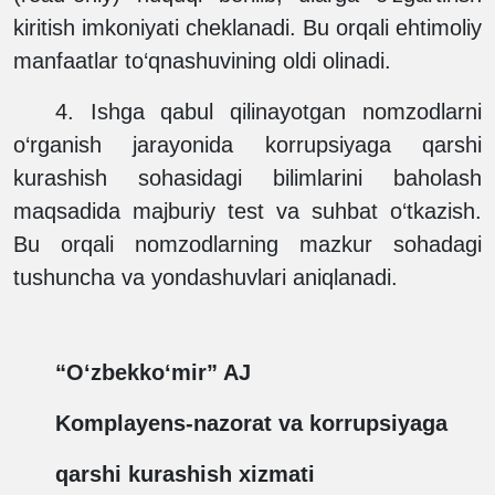
kiritish imkoniyati cheklanadi. Bu orqali ehtimoliy
manfaatlar to‘qnashuvining oldi olinadi.
4.
Ishga qabul qilinayotgan nomzodlarni
o‘rganish jarayonida korrupsiyaga qarshi
kurashish sohasidagi bilimlarini baholash
maqsadida majburiy test va suhbat o‘tkazish.
Bu orqali nomzodlarning mazkur sohadagi
tushuncha va yondashuvlari aniqlanadi.
“O‘zbekko‘mir” AJ
Komplayens-nazorat va korrupsiyaga
qarshi kurashish xizmati