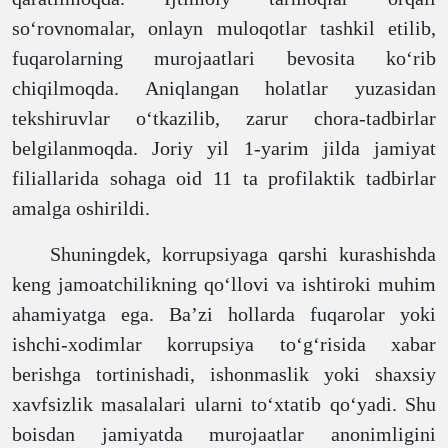
so‘rovnomalar, onlayn muloqotlar tashkil etilib,
fuqarolarning murojaatlari bevosita ko‘rib
chiqilmoqda. Aniqlangan holatlar yuzasidan
tekshiruvlar o‘tkazilib, zarur chora-tadbirlar
belgilanmoqda. Joriy yil 1-yarim jilda jamiyat
filiallarida sohaga oid 11 ta profilaktik tadbirlar
amalga oshirildi.
Shuningdek, korrupsiyaga qarshi kurashishda
keng jamoatchilikning qo‘llovi va ishtiroki muhim
ahamiyatga ega. Ba’zi hollarda fuqarolar yoki
ishchi-xodimlar korrupsiya to‘g‘risida xabar
berishga tortinishadi, ishonmaslik yoki shaxsiy
xavfsizlik masalalari ularni to‘xtatib qo‘yadi. Shu
boisdan jamiyatda murojaatlar anonimligini