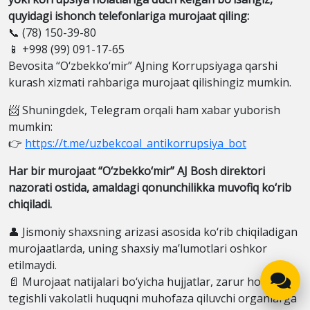
quyidagi ishonch telefonlariga murojaat qiling:
📞 (78) 150-39-80
📱 +998 (99) 091-17-65
Bevosita “O‘zbekko‘mir” AJning Korrupsiyaga qarshi
kurash xizmati rahbariga murojaat qilishingiz mumkin.
📨 Shuningdek, Telegram orqali ham xabar yuborish
mumkin:
👉
https://t.me/uzbekcoal_antikorrupsiya_bot
Har bir murojaat “O‘zbekko‘mir” AJ Bosh direktori
nazorati ostida, amaldagi qonunchilikka muvofiq ko‘rib
chiqiladi.
👤 Jismoniy shaxsning arizasi asosida ko‘rib chiqiladigan
murojaatlarda, uning shaxsiy ma’lumotlari oshkor
etilmaydi.
📄 Murojaat natijalari bo‘yicha hujjatlar, zarur hollarda,
tegishli vakolatli huquqni muhofaza qiluvchi organlarga