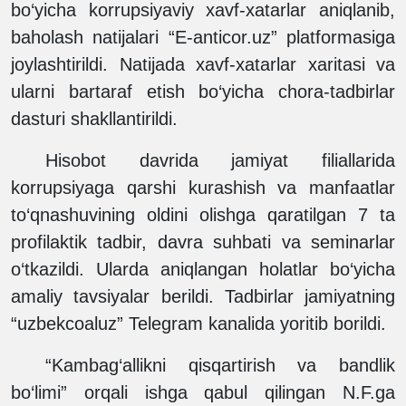
bo‘yicha korrupsiyaviy xavf-xatarlar aniqlanib,
baholash natijalari “E-anticor.uz” platformasiga
joylashtirildi. Natijada xavf-xatarlar xaritasi va
ularni bartaraf etish bo‘yicha chora-tadbirlar
dasturi shakllantirildi.
Hisobot davrida jamiyat filiallarida
korrupsiyaga qarshi kurashish va manfaatlar
to‘qnashuvining oldini olishga qaratilgan 7 ta
profilaktik tadbir, davra suhbati va seminarlar
o‘tkazildi. Ularda aniqlangan holatlar bo‘yicha
amaliy tavsiyalar berildi. Tadbirlar jamiyatning
“uzbekcoaluz” Telegram kanalida yoritib borildi.
“Kambag‘allikni qisqartirish va bandlik
bo‘limi” orqali ishga qabul qilingan N.F.ga