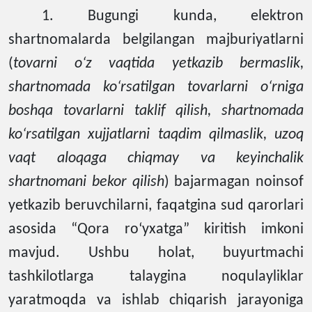
1. Bugungi kunda, elektron
shartnomalarda belgilangan majburiyatlarni
(
tovarni o‘z vaqtida yetkazib bermaslik,
shartnomada ko‘rsatilgan tovarlarni o‘rniga
boshqa tovarlarni taklif qilish, shartnomada
ko‘rsatilgan xujjatlarni taqdim qilmaslik, uzoq
vaqt aloqaga chiqmay va keyinchalik
shartnomani bekor qilish
) bajarmagan noinsof
yetkazib beruvchilarni, faqatgina sud qarorlari
asosida “Qora ro‘yxatga” kiritish imkoni
mavjud. Ushbu holat, buyurtmachi
tashkilotlarga talaygina noqulayliklar
yaratmoqda va ishlab chiqarish jarayoniga