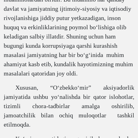
davlat va jamiyatning ijtimoiy-siyosiy va iqtisodiy
rivojlanishiga jiddiy putur yetkazadigan, inson
huquq va erkinliklarining poymol boʻlishiga olib
keladigan salbiy illatdir. Shuning uchun ham
bugungi kunda korrupsiyaga qarshi kurashish
masalasi jamiyatning har bir bo‘g‘inida muhim
ahamiyat kasb etib, kundalik hayotimizning muhim
masalalari qatoridan joy oldi.
Xususan, “O‘zbekko‘mir” aksiyadorlik
jamiyatida ushbu yo‘nalishda bir qator islohotlar,
tizimli chora-tadbirlar amalga oshirilib,
jamoatchilik bilan ochiq muloqotlar tashkil
etilmoqda.