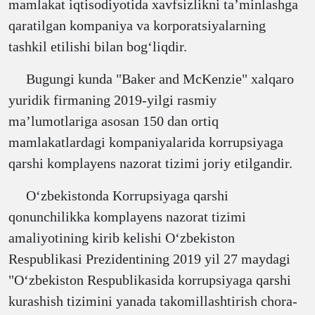
mamlakat iqtisodiyotida xavfsizlikni taʼminlashga
qaratilgan kompaniya va korporatsiyalarning
tashkil etilishi bilan bogʻliqdir.
Bugungi kunda "Baker and McKenzie" xalqaro
yuridik firmaning 2019-yilgi rasmiy
maʼlumotlariga asosan 150 dan ortiq
mamlakatlardagi kompaniyalarida korrupsiyaga
qarshi komplayens nazorat tizimi joriy etilgandir.
Oʻzbekistonda Korrupsiyaga qarshi
qonunchilikka komplayens nazorat tizimi
amaliyotining kirib kelishi Oʻzbekiston
Respublikasi Prezidentining 2019 yil 27 maydagi
"Oʻzbekiston Respublikasida korrupsiyaga qarshi
kurashish tizimini yanada takomillashtirish chora-