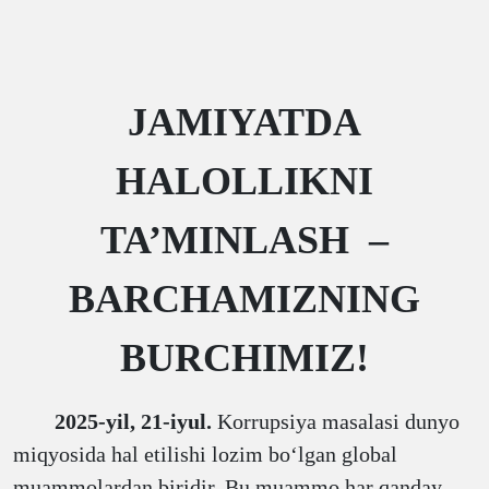
J
AMIYATDA
HALOLLIKNI
TA’MINLASH –
BARCHAMIZNING
BURCHIMIZ
!
2025-yil, 21-iyul.
Korrupsiya masalasi dunyo
miqyosida hal etilishi lozim boʻlgan global
muammolardan biridir. Bu muammo har qanday