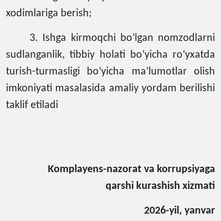
xodimlariga berish;
3. Ishga kirmoqchi bo‘lgan nomzodlarni
sudlanganlik, tibbiy holati bo‘yicha ro‘yxatda
turish-turmasligi bo‘yicha ma’lumotlar olish
imkoniyati masalasida amaliy yordam berilishi
taklif etiladi
Komplayens-nazorat va
korrupsiyaga
qarshi kurashish xizmati
2026
-yil, yanvar