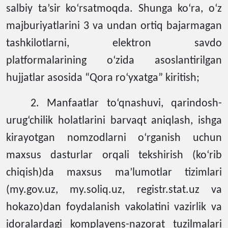
salbiy ta’sir ko‘rsatmoqda. Shunga ko‘ra, o‘z
majburiyatlarini 3 va undan ortiq bajarmagan
tashkilotlarni, elektron savdo
platformalarining o‘zida asoslantirilgan
hujjatlar asosida “Qora ro‘yxatga” kiritish;
2. Manfaatlar to‘qnashuvi, qarindosh-
urug‘chilik holatlarini barvaqt aniqlash, ishga
kirayotgan nomzodlarni o‘rganish uchun
maxsus dasturlar orqali tekshirish (ko‘rib
chiqish)da maxsus ma’lumotlar tizimlari
(my.gov.uz, my.soliq.uz, registr.stat.uz va
hokazo)dan foydalanish vakolatini vazirlik va
idoralardagi komplayens-nazorat tuzilmalari