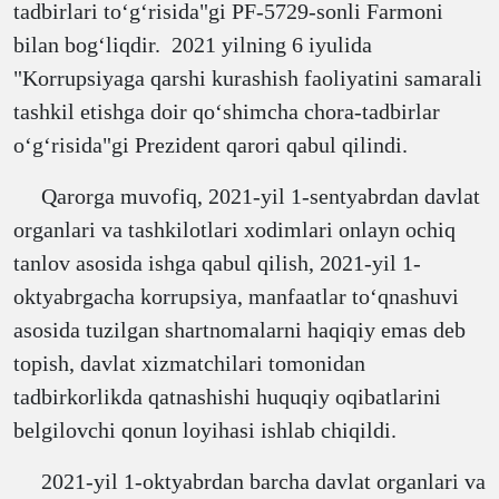
tadbirlari toʻgʻrisida"gi PF-5729-sonli Farmoni
bilan bogʻliqdir. 2021 yilning 6 iyulida
"Korrupsiyaga qarshi kurashish faoliyatini samarali
tashkil etishga doir qoʻshimcha chora-tadbirlar
oʻgʻrisida"gi Prezident qarori qabul qilindi.
Qarorga muvofiq, 2021-yil 1-sentyabrdan davlat
organlari va tashkilotlari xodimlari onlayn ochiq
tanlov asosida ishga qabul qilish, 2021-yil 1-
oktyabrgacha korrupsiya, manfaatlar toʻqnashuvi
asosida tuzilgan shartnomalarni haqiqiy emas deb
topish, davlat xizmatchilari tomonidan
tadbirkorlikda qatnashishi huquqiy oqibatlarini
belgilovchi qonun loyihasi ishlab chiqildi.
2021-yil 1-oktyabrdan barcha davlat organlari va