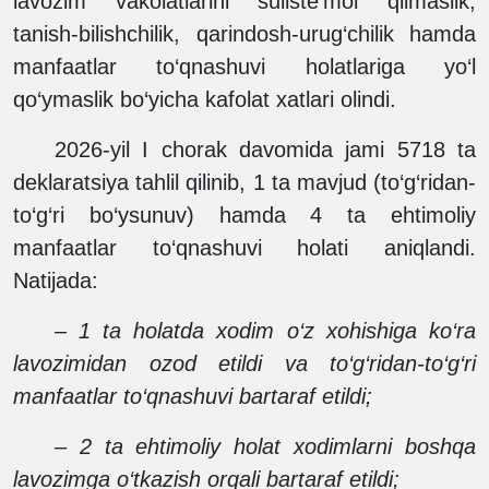
lavozim vakolatlarini suiiste’mol qilmaslik,
tanish-bilishchilik, qarindosh-urug‘chilik hamda
manfaatlar to‘qnashuvi holatlariga yo‘l
qo‘ymaslik bo‘yicha kafolat xatlari olindi.
2026-yil I chorak davomida jami 5718 ta
deklaratsiya tahlil qilinib, 1 ta mavjud (to‘g‘ridan-
to‘g‘ri bo‘ysunuv) hamda 4 ta ehtimoliy
manfaatlar to‘qnashuvi holati aniqlandi.
Natijada:
– 1 ta holatda xodim o‘z xohishiga ko‘ra
lavozimidan ozod etildi va to‘g‘ridan-to‘g‘ri
manfaatlar to‘qnashuvi bartaraf etildi;
– 2 ta ehtimoliy holat xodimlarni boshqa
lavozimga o‘tkazish orqali bartaraf etildi;