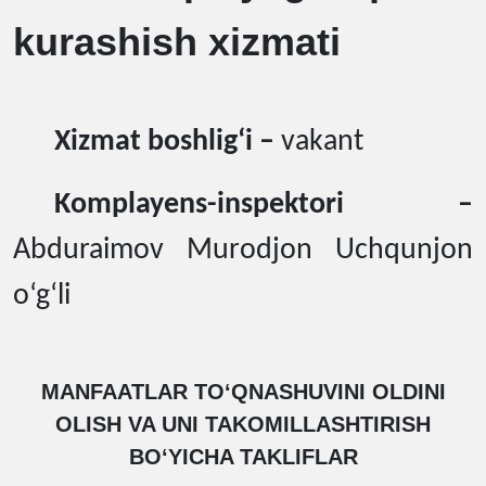
kurashish xizmati
Xizmat boshli
g‘
i
–
vakant
Komplayens-inspektori –
Abduraimov Murodjon Uchqunjon
o‘g‘li
MANFAATLAR TOʻQNASHUVINI OLDINI
OLISH VA UNI TAKOMILLASHTIRISH
BOʻYICHA TAKLIFLAR