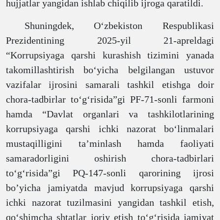
hujjatlar
yangidan
ishlab
chiqilib ijroga qaratildi.
Shuningdek, O‘zbekiston Respublikasi
Prezidentining 2025-yil 21-apreldagi
“Korrupsiyaga
qarshi kurashish tizimini yanada
takomillashtirish bo‘yicha belgilangan ustuvor
vazifalar ijrosini samarali tashkil etishga doir
chora-tadbirlar to‘g‘risida”gi PF-71-sonli farmoni
hamda “Davlat organlari va tashkilotlarining
korrupsiyaga qarshi ichki nazorat bo‘linmalari
mustaqilligini ta’minlash hamda faoliyati
samaradorligini oshirish chora-tadbirlari
to‘g‘risida”gi PQ-147-sonli qarori
ning
ijro
si
bo’yicha jamiyatda
mavjud korrupsiyaga qarshi
ichki nazorat tuzilmasini yangidan tashkil etish,
qo‘shimcha shtatlar
joriy etish
to‘g‘risida jamiyat