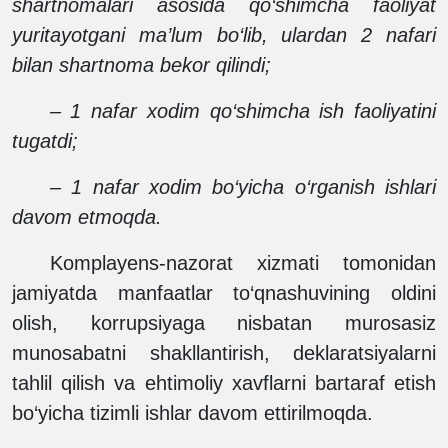
shartnomalari asosida qo‘shimcha faoliyat
yuritayotgani ma’lum bo‘lib, ulardan 2 nafari
bilan shartnoma bekor qilindi;
– 1 nafar xodim qo‘shimcha ish faoliyatini
tugatdi;
– 1 nafar xodim bo‘yicha o‘rganish ishlari
davom etmoqda.
Komplayens-nazorat xizmati tomonidan
jamiyatda manfaatlar to‘qnashuvining oldini
olish, korrupsiyaga nisbatan murosasiz
munosabatni shakllantirish, deklaratsiyalarni
tahlil qilish va ehtimoliy xavflarni bartaraf etish
bo‘yicha tizimli ishlar davom ettirilmoqda.