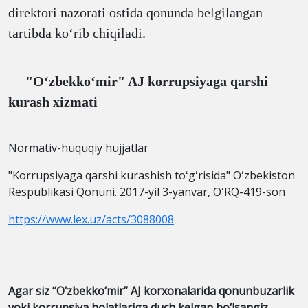
direktori nazorati ostida qonunda belgilangan
tartibda koʻrib chiqiladi.
"Oʻzbekkoʻmir" AJ korrupsiyaga qarshi
kurash xizmati
Normativ-huquqiy hujjatlar
"Korrupsiyaga qarshi kurashish toʻgʻrisida" Oʻzbekiston
Respublikasi Qonuni. 2017-yil 3-yanvar, OʻRQ-419-son
https://www.lex.uz/acts/3088008
Agar siz “O‘zbekko‘mir” AJ korxonalarida qonunbuzarlik
yoki korrupsiya holatlariga duch kelgan bo‘lsangiz,