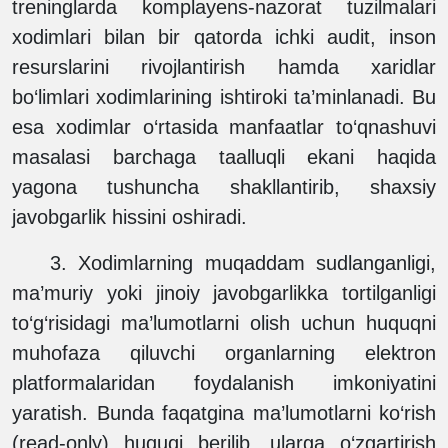
treninglarda komplayens-nazorat tuzilmalari
xodimlari bilan bir qatorda ichki audit, inson
resurslarini rivojlantirish hamda xaridlar
bo‘limlari xodimlarining ishtiroki ta’minlanadi. Bu
esa xodimlar o‘rtasida manfaatlar to‘qnashuvi
masalasi barchaga taalluqli ekani haqida
yagona tushuncha shakllantirib, shaxsiy
javobgarlik hissini oshiradi.
3.
Xodimlarning muqaddam sudlanganligi,
ma’muriy yoki jinoiy javobgarlikka tortilganligi
to‘g‘risidagi ma’lumotlarni olish uchun huquqni
muhofaza qiluvchi organlarning elektron
platformalaridan foydalanish imkoniyatini
yaratish. Bunda faqatgina ma’lumotlarni ko‘rish
(read-only) huquqi berilib, ularga o‘zgartirish