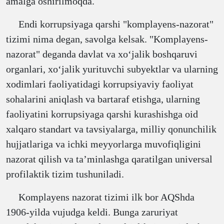
amalga oshirilmoqda.
Endi korrupsiyaga qarshi "komplayens-nazorat"
tizimi nima degan, savolga kelsak. "Komplayens-
nazorat" deganda davlat va xoʻjalik boshqaruvi
organlari, xoʻjalik yurituvchi subyektlar va ularning
xodimlari faoliyatidagi korrupsiyaviy faoliyat
sohalarini aniqlash va bartaraf etishga, ularning
faoliyatini korrupsiyaga qarshi kurashishga oid
xalqaro standart va tavsiyalarga, milliy qonunchilik
hujjatlariga va ichki meyyorlarga muvofiqligini
nazorat qilish va taʼminlashga qaratilgan universal
profilaktik tizim tushuniladi.
Komplayens nazorat tizimi ilk bor AQShda
1906-yilda vujudga keldi. Bunga zaruriyat