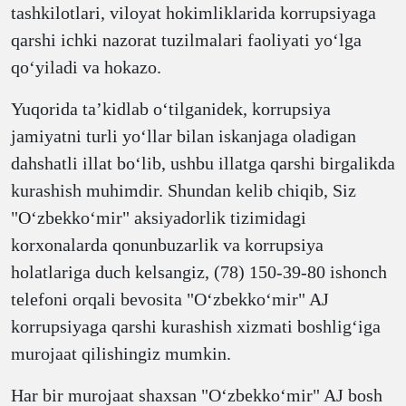
tashkilotlari, viloyat hokimliklarida korrupsiyaga
qarshi ichki nazorat tuzilmalari faoliyati yoʻlga
qoʻyiladi va hokazo.
Yuqorida taʼkidlab oʻtilganidek, korrupsiya
jamiyatni turli yoʻllar bilan iskanjaga oladigan
dahshatli illat boʻlib, ushbu illatga qarshi birgalikda
kurashish muhimdir. Shundan kelib chiqib, Siz
"Oʻzbekkoʻmir" aksiyadorlik tizimidagi
korxonalarda qonunbuzarlik va korrupsiya
holatlariga duch kelsangiz, (78) 150-39-80 ishonch
telefoni orqali bevosita "Oʻzbekkoʻmir" AJ
korrupsiyaga qarshi kurashish xizmati boshligʻiga
murojaat qilishingiz mumkin.
Har bir murojaat shaxsan "Oʻzbekkoʻmir" AJ bosh