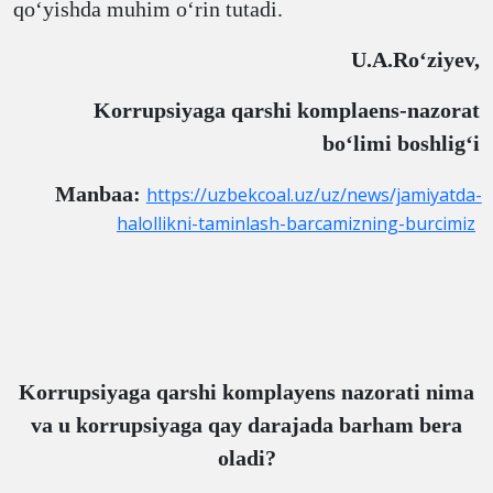
qo‘yishda muhim o‘rin tutadi.
U.A.Ro‘ziyev,
Korrupsiyaga qarshi komplaens-nazorat
bo‘limi boshlig‘i
Manbaa:
https://uzbekcoal.uz/uz/news/jamiyatda-
halollikni-taminlash-barcamizning-burcimiz
Korrupsiyaga qarshi komplayens nazorati nima
va u korrupsiyaga qay darajada barham bera
oladi?