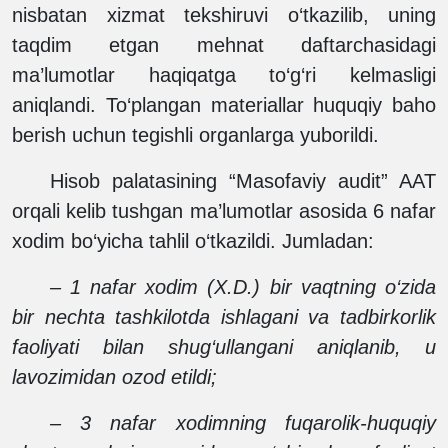
nisbatan xizmat tekshiruvi o‘tkazilib, uning
taqdim etgan mehnat daftarchasidagi
ma’lumotlar haqiqatga to‘g‘ri kelmasligi
aniqlandi. To‘plangan materiallar huquqiy baho
berish uchun tegishli organlarga yuborildi.
Hisob palatasining “Masofaviy audit” AAT
orqali kelib tushgan ma’lumotlar asosida 6 nafar
xodim bo‘yicha tahlil o‘tkazildi. Jumladan:
–
1 nafar xodim (X.D.) bir vaqtning o‘zida
bir nechta tashkilotda ishlagani va tadbirkorlik
faoliyati bilan shug‘ullangani aniqlanib, u
lavozimidan ozod etildi;
–
3 nafar xodimning fuqarolik-huquqiy