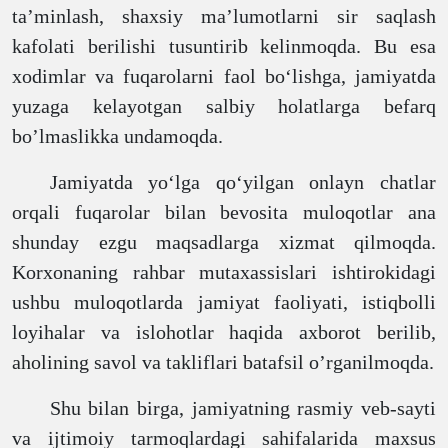
ta’minlash, shaxsiy ma’lumotlarni sir saqlash
kafolati berilishi tusuntirib kelinmoqda. Bu esa
xodimlar va fuqarolarni faol bo‘lishga, jamiyatda
yuzaga kelayotgan salbiy holatlarga befarq
bo’lmaslikka undamoqda.
Jamiyatda yo‘lga qo‘yilgan onlayn chatlar
orqali fuqarolar bilan bevosita muloqotlar ana
shunday ezgu maqsadlarga xizmat qilmoqda.
Korxonaning rahbar mutaxassislari ishtirokidagi
ushbu muloqotlarda jamiyat faoliyati, istiqbolli
loyihalar va islohotlar haqida axborot berilib,
aholining savol va takliflari batafsil o’rganilmoqda.
Shu bilan birga, jamiyatning rasmiy veb-sayti
va ijtimoiy tarmoqlardagi sahifalarida maxsus