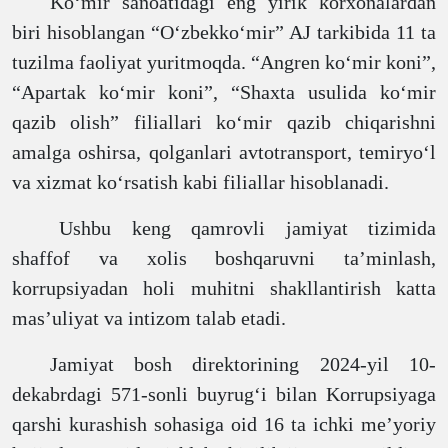
Ko‘mir sanoatidagi eng yirik korxonalardan
biri hisoblangan “O‘zbekko‘mir” AJ tarkibida 11 ta
tuzilma faoliyat yuritmoqda. “Angren ko‘mir koni”,
“Apartak ko‘mir koni”, “Shaxta usulida ko‘mir
qazib olish” filiallari ko‘mir qazib chiqarishni
amalga oshirsa, qolganlari avtotransport, temiryo‘l
va xizmat ko‘rsatish kabi filiallar hisoblanadi.
Ushbu keng qamrovli jamiyat tizimida
shaffof va xolis boshqaruvni ta’minlash,
korrupsiyadan holi muhitni shakllantirish katta
mas’uliyat va intizom talab etadi.
Jamiyat bosh direktorining 2024-yil 10-
dekabrdagi 571-sonli buyrug‘i bilan
Korrupsiyaga
qarshi kurashish sohasiga oid 16 ta ichki me’yoriy