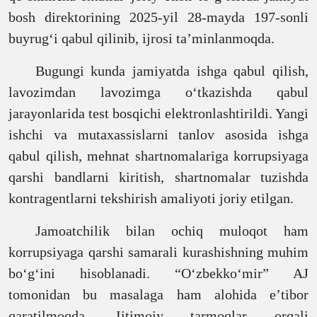
bosh direktorining 2025-yil 28-mayda 197-sonli
buyrug‘i qabul qilinib, ijro
si ta
’
minlanmoqda
.
Bugungi kunda jamiyatda ishga qabul qilish,
lavozimdan lavozimga o‘tkazishda qabul
jarayonlarida test bosqichi elektronlashtirildi. Yangi
ishchi va mutaxassislarni tanlov asosida ishga
qabul qilish, mehnat shartnomalariga korrupsiyaga
qarshi bandlarni kiritish, shartnomalar tuzishda
kontragentlarni tekshirish amaliyoti joriy etilgan.
Jamoatchilik bilan ochiq muloqot ham
korrupsiyaga qarshi samarali kurashishning muhim
bo‘g‘ini hisoblanadi. “O‘zbekko‘mir” AJ
tomonidan bu masalaga ham alohida e’tibor
qaratilmoqda. Ijtimoiy tarmoqlar orqali