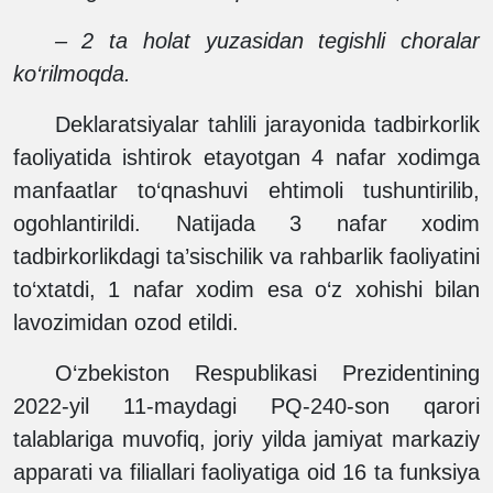
– 2 ta holat yuzasidan tegishli choralar
ko‘rilmoqda.
Deklaratsiyalar tahlili jarayonida tadbirkorlik
faoliyatida ishtirok etayotgan 4 nafar xodimga
manfaatlar to‘qnashuvi ehtimoli tushuntirilib,
ogohlantirildi. Natijada 3 nafar xodim
tadbirkorlikdagi ta’sischilik va rahbarlik faoliyatini
to‘xtatdi, 1 nafar xodim esa o‘z xohishi bilan
lavozimidan ozod etildi.
O‘zbekiston Respublikasi Prezidentining
2022-yil 11-maydagi PQ-240-son qarori
talablariga muvofiq, joriy yilda jamiyat markaziy
apparati va filiallari faoliyatiga oid 16 ta funksiya