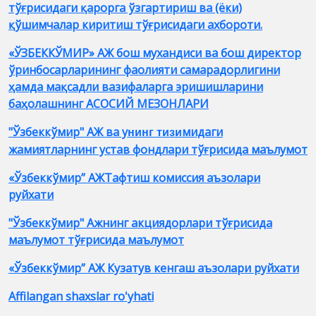
тўғрисидаги қарорга ўзгартириш ва (ёки)
қўшимчалар киритиш тўғрисидаги ахбороти.
«ЎЗБЕККЎМИР» АЖ бош мухандиси ва бош директор
ўринбосарларининг фаолияти самарадорлигини
ҳамда мақсадли вазифаларга эришишларини
баҳолашнинг АСОСИЙ МЕЗОНЛАРИ
"Ўзбеккўмир" АЖ ва у
мидаг
и
нинг тизи
жамиятларнинг устав фондлари тўғрисида маълумот
«Ўзбеккўмир” АЖТафтиш комиссия аъзолари
руйхати
"Ўзбеккўмир" Ажнинг акциядорлари тўғрисида
маълумот тўғрисида маълумот
«Ўзбеккўмир” АЖ Кузатув кенгаш аъзолари руйхати
Affilangan shaxslar ro'yhati