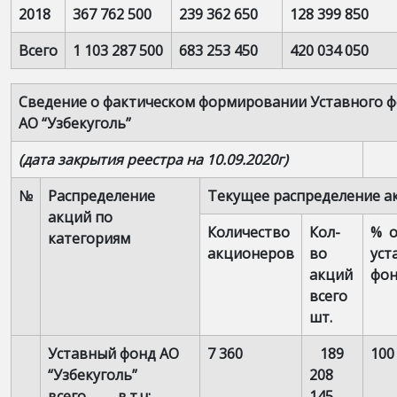
2018
367 762 500
239 362 650
128 399 850
Всего
1 103 287 500
683 253 450
420 034 050
Сведение о фактическом формировании Уставного 
АО “Узбекуголь”
(дата закрытия реестра на 10.09.2020г)
№
Распределение
Текущее распределение а
акций по
Количество
Кол-
% о
категориям
акционеров
во
уст
акций
фон
всего
шт.
Уставный фонд АО
7 360
189
100
“Узбекуголь”
208
всего в.т.ч:
145