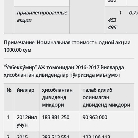
920
привилегированные
1
0,7
акции
453
496
Примечание: Номинальная стоимость одной акции
1000,00 сум
“Ўзбеккўмир” АЖ томонидан 2016-2017 йилларда
ҳисобланган дивидендлар тўғрисида маълумот
№
йиллар
ҳисобланган
талаб қилиб
дивиденд
олинмаган
миқдори
дивиденд миқдори
1
2012йил
183 881 250
90 963 000
учун
2
2015
383 513 551
123 106 113