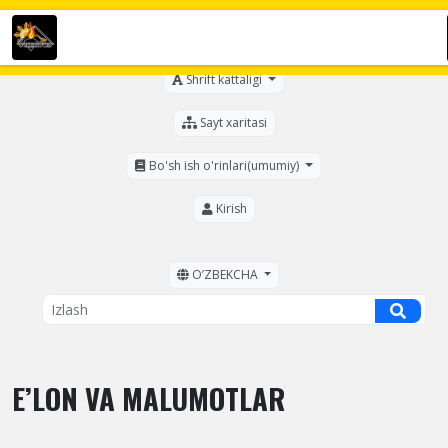
Ko'zi ojizlar uchun
Shrift kattaligi
Sayt xaritasi
Bo'sh ish o'rinlari(umumiy)
Kirish
OʼZBEKCHA
E’LON VA MALUMOTLAR