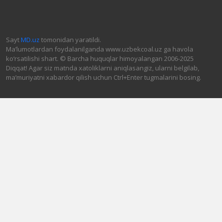
Sayt
MD.uz
tomonidan yaratildi.
Ma’lumotlardan foydalanilganda www.uzbekcoal.uz ga havola
ko‘rsatilishi shart. © Barcha huquqlar himoyalangan 2006-2025
Diqqat! Agar siz matnda xatoliklarni aniqlasangiz, ularni belgilab,
ma’muriyatni xabardor qilish uchun Ctrl+Enter tugmalarini bosing.