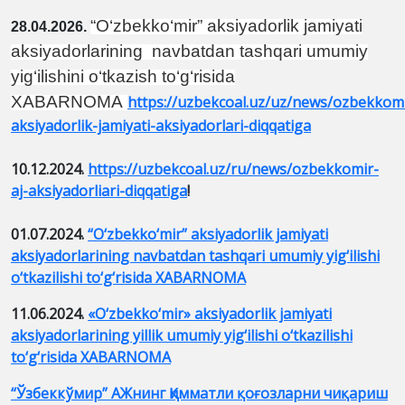
“O‘zbekko‘mir” aksiyadorlik jamiyati
28.04.2026.
aksiyadorlarining navbatdan tashqari umumiy
yig‘ilishini o‘tkazish to‘g‘risida
XABARNOMA
https://uzbekcoal.uz/uz/news/ozbekkomi
aksiyadorlik-jamiyati-aksiyadorlari-diqqatiga
10.12.2024.
https://uzbekcoal.uz/ru/news/ozbekkomir-
aj-aksiyadorliari-diqqatiga
!
01.07.2024.
“O‘zbekko‘mir” aksiyadorlik jamiyati
aksiyadorlarining navbatdan tashqari umumiy yig‘ilishi
o‘tkazilishi to‘g‘risida XABARNOMA
11.06.2024.
«O‘zbekko‘mir» aksiyadorlik jamiyati
aksiyadorlarining yillik umumiy yig‘ilishi o‘tkazilishi
to‘g‘risida XABARNOMA
“Ўзбеккўмир” АЖнинг Қимматли қоғозларни чиқариш