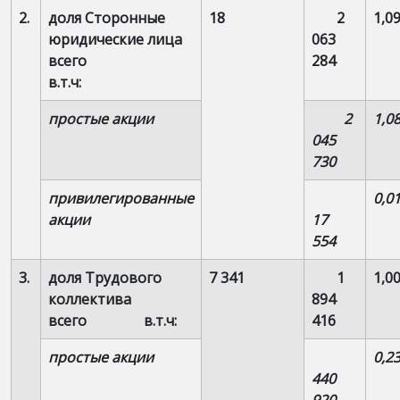
2.
доля Сторонные
18
2
1,0
юридические лица
063
всего
284
в.т.ч:
простые акции
2
1,0
045
730
привилегированные
0,0
акции
17
554
3.
доля Трудового
7 341
1
1,0
коллектива
894
всего в.т.ч:
416
простые акции
0,2
440