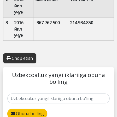
йил
учун
3
2016
367 762 500
214 934 850
йил
учун
Chop etish
Uzbekcoal.uz yangiliklariiga obuna
bo'ling
Obuna bo'ling