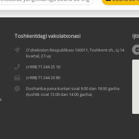
Toshkentdagi vakolatxonasi
Ij
O'zbekiston Respublikasi 100011, Toshkent sh., Ц-14
kvartal, 27-uy
(+998) 71 244 25 16
(+998) 71 244 20 80
Dushanba-juma kunlari soat 9.00 dan 18.00 gacha
(tushlik soat 13.00 dan 14.00 gacha)
a