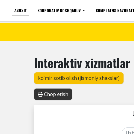
ASOSIY
KORPORATIV BOSHQARUV
KOMPLAENS NAZORAT
Ko'zi ojizlar uchun
Shrift kattaligi
Interaktiv xizmatlar
ko'mir sotib olish (jismoniy shaxslar)
Chop etish