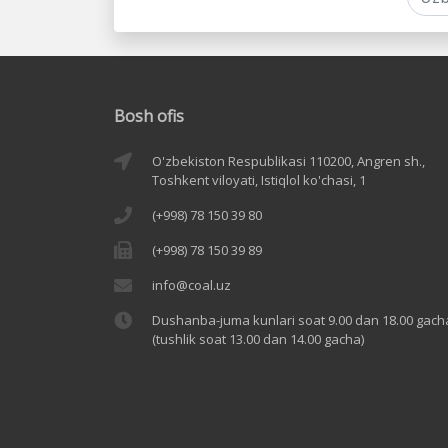
Bosh ofis
O'zbekiston Respublikasi 110200, Angren sh.,
Toshkent viloyati, Istiqlol ko'chasi, 1
(+998) 78 150 39 80
(+998) 78 150 39 89
info@coal.uz
Dushanba-juma kunlari soat 9.00 dan 18.00 gach
(tushlik soat 13.00 dan 14.00 gacha)