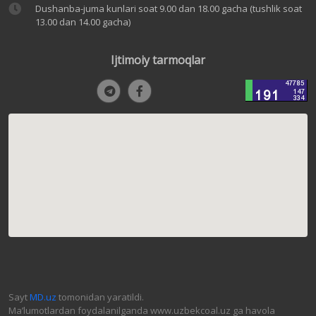
Dushanba-juma kunlari soat 9.00 dan 18.00 gacha (tushlik soat
13.00 dan 14.00 gacha)
Ijtimoiy tarmoqlar
Sayt
MD.uz
tomonidan yaratildi.
Ma’lumotlardan foydalanilganda www.uzbekcoal.uz ga havola