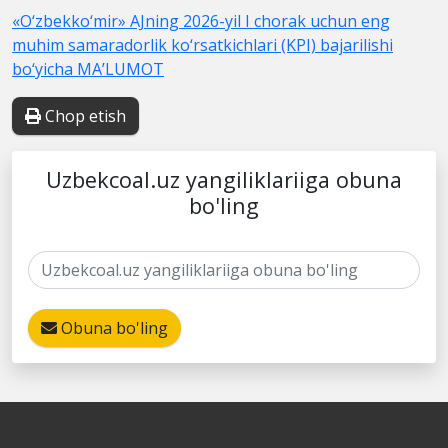
«O‘zbekko‘mir» AJning 2026-yil I chorak uchun eng
muhim samaradorlik ko‘rsatkichlari (KPI) bajarilishi
bo‘yicha MA’LUMOT
Chop etish
Uzbekcoal.uz yangiliklariiga obuna
bo'ling
Obuna bo'ling