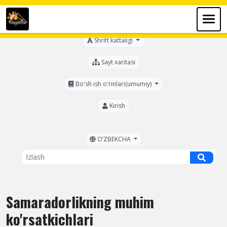
Ko'zi ojizlar uchun
Shrift kattaligi
Sayt xaritasi
Bo'sh ish o'rinlari(umumiy)
Kirish
OʼZBEKCHA
Samaradorlikning muhim
ko'rsatkichlari