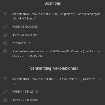
Bosh ofis
O'zbekiston Respublikasi 110200, Angren sh., Toshkent viloyati,
Istiqlol ko'chasi, 1
(+998) 78 150 39 80
(+998) 78 150 39 89
info@coal.uz
Dushanba-juma kunlari soat 9.00 dan 18.00 gacha (tushlik soat
13.00 dan 14.00 gacha)
Toshkentdagi vakolatxonasi
O'zbekiston Respublikasi 100011, Toshkent sh., Ц-14 kvartal, 27-
uy
(+998) 71 244 25 16
(+998) 71 244 20 80