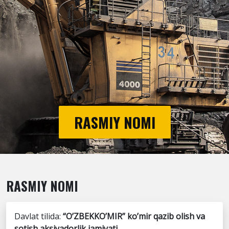
RASMIY NOMI
RASMIY NOMI
Davlat tilida:
“O’ZBEKKO’MIR” ko’mir qazib olish va
sotish aksiyadorlik jamiyati