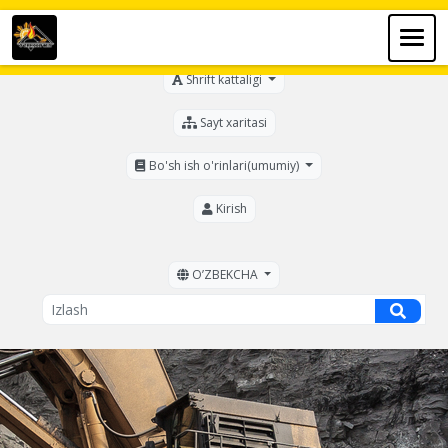
Ko'zi ojizlar uchun
Shrift kattaligi
Sayt xaritasi
Bo'sh ish o'rinlari(umumiy)
Kirish
OʼZBEKCHA