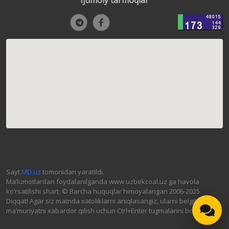
Ijtimoiy tarmoqlar
Sayt
MD.uz
tomonidan yaratildi.
Ma’lumotlardan foydalanilganda www.uzbekcoal.uz ga havola
ko‘rsatilishi shart. © Barcha huquqlar himoyalangan 2006-2025
Diqqat! Agar siz matnda xatoliklarni aniqlasangiz, ularni belgilab,
ma’muriyatni xabardor qilish uchun Ctrl+Enter tugmalarini bosing.