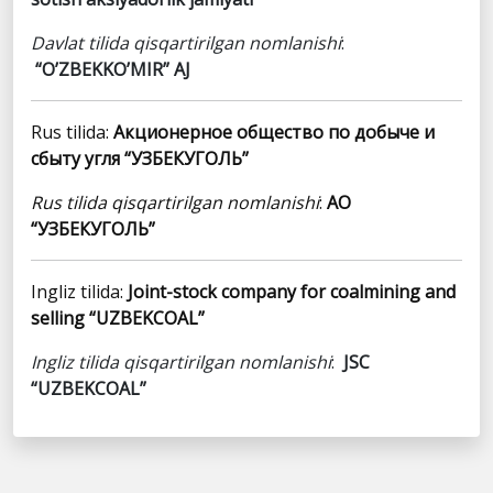
Davlat tilida qisqartirilgan nomlanishi
:
“O’ZBEKKO’MIR” AJ
Rus tilida:
Акционерное общество по добыче и
сбыту угля “УЗБЕКУГОЛЬ”
Rus tilida qisqartirilgan nomlanishi
:
АО
“УЗБЕКУГОЛЬ”
Ingliz tilida:
Joint-stock company for coalmining and
selling “UZBEKCOAL”
Ingliz tilida qisqartirilgan nomlanishi
:
JSC
“UZBEKCOAL”