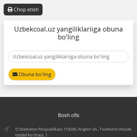
Chop etish
Uzbekcoal.uz yangiliklariiga obuna
bo'ling
Obuna bo'ling
Bosh ofis
O'zbekiston Respublikasi 110200, Angren sh., Toshkent viloyati,
Istiqlol ko'chasi, 1