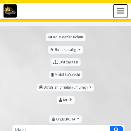
Ko'zi ojizlar uchun
Shrift kattaligi
Sayt xaritasi
Mobil ko'rinishi
Bo'sh ish o'rinlari(umumiy)
Kirish
OʼZBEKCHA