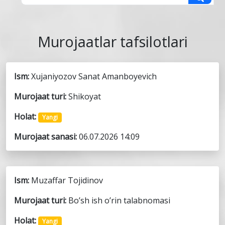
Murojaatlar tafsilotlari
Ism:
Xujaniyozov Sanat Amanboyevich
Murojaat turi:
Shikoyat
Holat:
Yangi
Murojaat sanasi:
06.07.2026 14:09
Ism:
Muzaffar Tojidinov
Murojaat turi:
Bo’sh ish o’rin talabnomasi
Holat:
Yangi