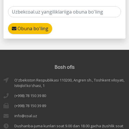
Obuna bo'ling
Bosh ofis
O'zbekiston Respublikasi 110200, Angren sh., Toshkent viloyati,
Istiqlol ko'chasi, 1
(+998) 78 150 39 80
(+998) 78 150 39 89
info@coal.uz
Dushanba-juma kunlari soat 9.00 dan 18.00 gacha (tushlik soat