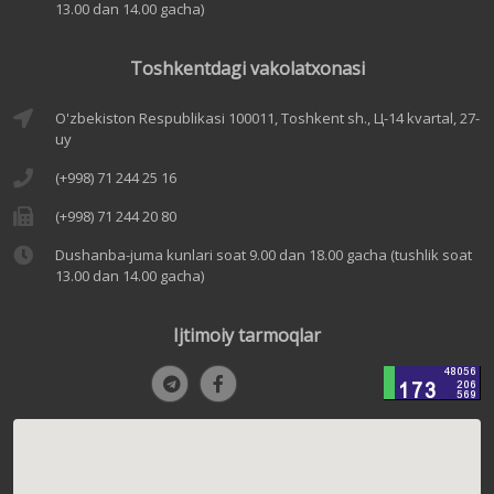
13.00 dan 14.00 gacha)
Toshkentdagi vakolatxonasi
O'zbekiston Respublikasi 100011, Toshkent sh., Ц-14 kvartal, 27-
uy
(+998) 71 244 25 16
(+998) 71 244 20 80
Dushanba-juma kunlari soat 9.00 dan 18.00 gacha (tushlik soat
13.00 dan 14.00 gacha)
Ijtimoiy tarmoqlar