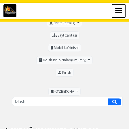
Ko'zi ojizlar uchun
Shrift kattaligi
Sayt xaritasi
Mobil ko'rinishi
Bo'sh ish o'rinlari(umumiy)
Kirish
OʼZBEKCHA