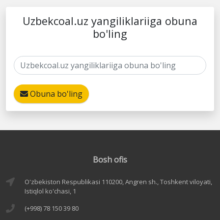
Uzbekcoal.uz yangiliklariiga obuna
bo'ling
Obuna bo'ling
Bosh ofis
O'zbekiston Respublikasi 110200, Angren sh., Toshkent viloyati,
Istiqlol ko'chasi, 1
(+998) 78 150 39 80