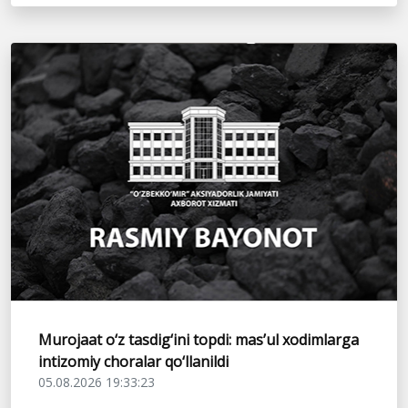
Murojaat o‘z tasdig‘ini topdi: mas’ul xodimlarga
intizomiy choralar qo‘llanildi
05.08.2026 19:33:23