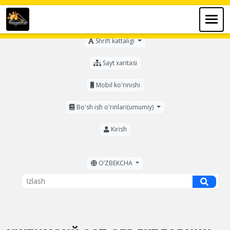
Ko'zi ojizlar uchun
Shrift kattaligi
Sayt xaritasi
Mobil ko'rinishi
Bo'sh ish o'rinlari(umumiy)
Kirish
OʼZBEKCHA