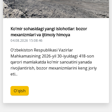
Ko‘mir sohasidagi yangi islohotlar: bozor
mexanizmlari va ijtimoiy himoya
04.08.2026 15:08:46
O‘zbekiston Respublikasi Vazirlar
Mahkamasining 2026-yil 30-iyuldagi 418-son
qarori mamlakatda ko‘mir sanoatini yanada
rivojlantirish, bozor mexanizmlarini keng joriy
eti...
O'qish