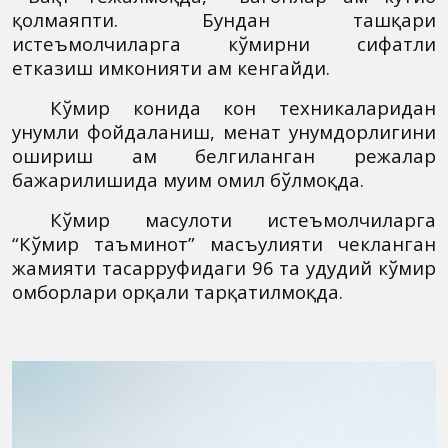
қолмаяпти. Бундан ташқари
истеъмолчиларга кўмирни сифатли
етказиш имконияти ҳам кенгайди.
Кўмир конида кон техникаларидан
унумли фойдаланиш, меҳнат унумдорлигини
ошириш ҳам белгиланган режалар
бажарилишида муҳим омил бўлмоқда.
Кўмир маҳсулоти истеъмолчиларга
“Кўмир таъминот” масъулияти чекланган
жамияти тасарруфидаги 96 та ҳудудий кўмир
омборлари орқали тарқатилмоқда.