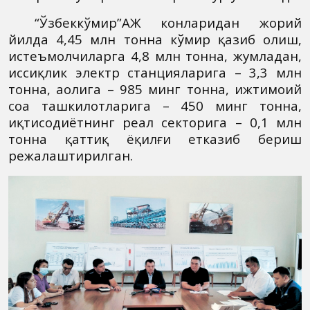
“Ўзбеккўмир”АЖ конларидан жорий
йилда 4,45 млн тонна кўмир қазиб олиш,
истеъмолчиларга 4,8 млн тонна, жумладан,
иссиқлик электр станцияларига – 3,3 млн
тонна, аҳолига – 985 минг тонна, ижтимоий
соҳа ташкилотларига – 450 минг тонна,
иқтисодиётнинг реал секторига – 0,1 млн
тонна қаттиқ ёқилғи етказиб бериш
режалаштирилган.