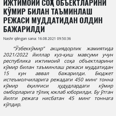
ИЖТИМОИЙ СОҲА ОБЪЕКТЛАРИНИ
КЎМИР БИЛАН ТАЪМИНЛАШ
РЕЖАСИ МУДДАТИДАН ОЛДИН
БАЖАРИЛДИ
Nashr qilingan sana: 16.08.2021 09:50:36
“Ўзбеккўмир” акциядорлик жамиятида
2021/2022 йиллар куз-қиш мавсуми учун
республика ижтимоий соҳа объектларини
кўмир билан таъминлаш режаси муддатидан
15 кун аввал бажарилди. Бюджет
истеъмолчиларига режадаги 450 минг тонна
кўмир ёқилғиси ҳудудлардаги кўмир
омборларига тўлиқ юклаб юборилди. Бу ўтган
йилги режага нисбатан 45 минг тоннага
кўпдир.