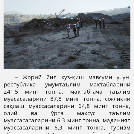
− Жорий йил куз-қиш мавсуми учун
республика умумтаълим мактабларини
241,5 минг тонна, мактабгача таълим
муасасаларини 87,8 минг тонна, соғлиқни
сақлаш муассасаларини 64,8 минг тонна,
олий ва ўрта махсус таълим
муассасасаларини 6,3 минг тонна, маданият
муассасаларини 6,3 минг тонна, туризм