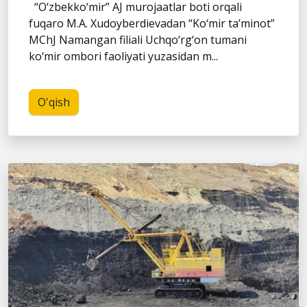
“O‘zbekko‘mir” AJ murojaatlar boti orqali
fuqaro M.A. Xudoyberdievadan “Ko‘mir ta’minot”
MChJ Namangan filiali Uchqo‘rg‘on tumani
ko‘mir ombori faoliyati yuzasidan m...
O'qish