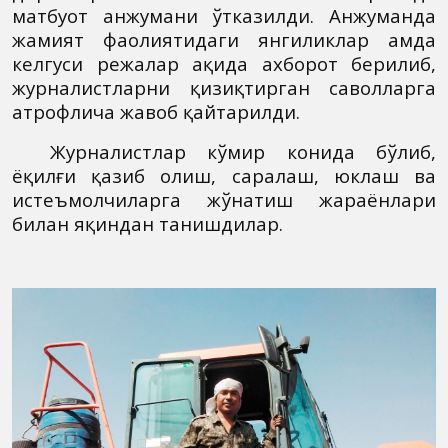
матбуот анжумани ўтказилди. Анжуманда
жамият фаолиятидаги янгиликлар ҳамда
келгуси режалар ҳақида ахборот берилиб,
журналистларни қизиқтирган саволларга
атрофлича жавоб қайтарилди.
Журналистлар кўмир конида бўлиб,
ёқилғи қазиб олиш, саралаш, юклаш ва
истеъмолчиларга жўнатиш жараёнлари
билан яқиндан танишдилар.