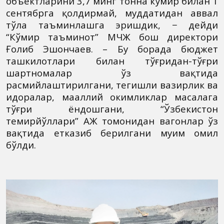
объектларини 3,7 минг тонна кўмир билан 1
сентябрга қолдирмай, муддатидан аввал
тўла таъминлашга эришдик, − дейди
“Кўмир таъминот” МЧЖ бош директори
Ғолиб Эшончаев. – Бу борада бюджет
ташкилотлари билан тўғридан-тўғри
шартномалар ўз вақтида
расмийлаштирилгани, тегишли вазирлик ва
идоралар, маҳаллий ҳокимликлар масалага
тўғри ёндошгани, “Ўзбекистон
темирйўллари” АЖ томонидан вагонлар ўз
вақтида етказиб берилгани муҳим омил
бўлди.