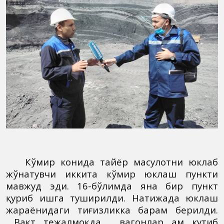
Кўмир конида тайёр маҳсулотни юклаб
жўнатувчи иккита кўмир юклаш пункти
мавжуд эди. 16-бўлимда яна бир пункт
қуриб ишга туширилди. Натижада юклаш
жараёнидаги тиғизликка барҳам берилди.
Вақт тежалмоқда, вагонлар ҳам кутиб