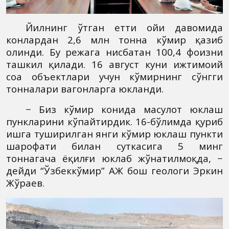
Йилнинг ўтган етти ойи давомида
конлардан 2,6 млн тонна кўмир қазиб
олинди. Бу режага нисбатан 100,4 фоизни
ташкил қилади. 16 август куни ижтимоий
соҳа объектлари учун кўмирнинг сўнгги
тонналари вагонларга юкланди.
− Биз кўмир конида маҳсулот юклаш
пункларини кўпайтирдик. 16-бўлимда қуриб
ишга туширилган янги кўмир юклаш пункти
шарофати билан суткасига 5 минг
тоннагача ёқилғи юклаб жўнатилмоқда, −
дейди “Ўзбеккўмир” АЖ бош геологи Эркин
Жўраев.