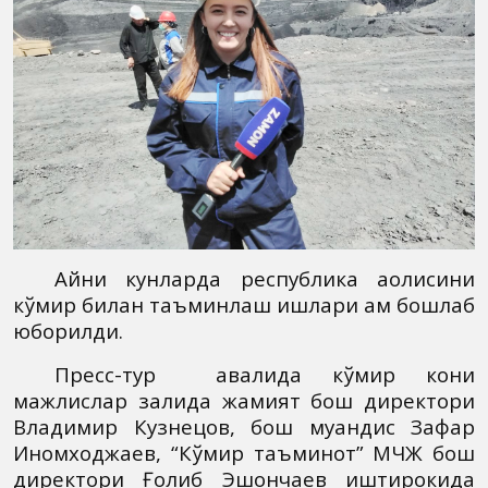
Айни кунларда республика аҳолисини
кўмир билан таъминлаш ишлари ҳам бошлаб
юборилди.
Пресс-тур авалида кўмир кони
мажлислар залида жамият бош директори
Владимир Кузнецов, бош муҳандис Зафар
Иномходжаев, “Кўмир таъминот” МЧЖ бош
директори Ғолиб Эшончаев иштирокида