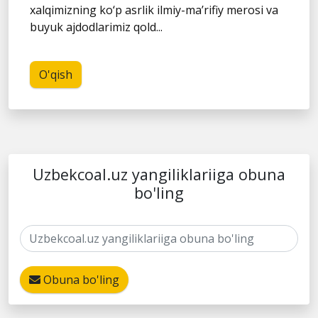
xalqimizning ko‘p asrlik ilmiy-ma’rifiy merosi va
buyuk ajdodlarimiz qold...
O'qish
Uzbekcoal.uz yangiliklariiga obuna
bo'ling
Obuna bo'ling