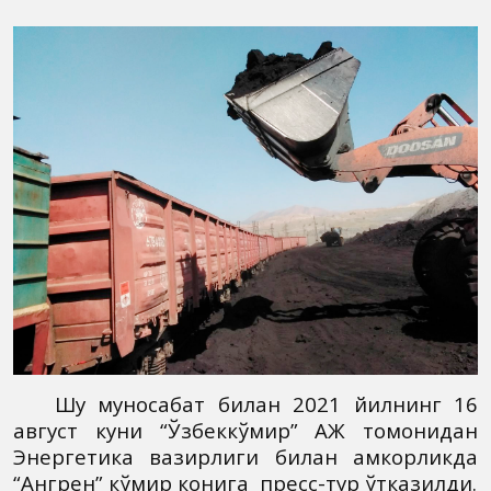
Шу муносабат билан 2021 йилнинг 16
август куни “Ўзбеккўмир” АЖ томонидан
Энергетика вазирлиги билан ҳамкорликда
“Ангрен” кўмир конига пресс-тур ўтказилди.