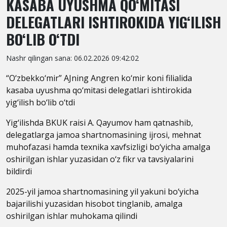
KASABA UYUSHMA QO‘MITASI
DELEGATLARI ISHTIROKIDA YIG‘ILISH
BO‘LIB O‘TDI
Nashr qilingan sana: 06.02.2026 09:42:02
“O‘zbekko‘mir” AJning Angren ko‘mir koni filialida
kasaba uyushma qo‘mitasi delegatlari ishtirokida
yig‘ilish bo‘lib o‘tdi
Yig‘ilishda BKUK raisi A. Qayumov ham qatnashib,
delegatlarga jamoa shartnomasining ijrosi, mehnat
muhofazasi hamda texnika xavfsizligi bo‘yicha amalga
oshirilgan ishlar yuzasidan o‘z fikr va tavsiyalarini
bildirdi
2025-yil jamoa shartnomasining yil yakuni bo‘yicha
bajarilishi yuzasidan hisobot tinglanib, amalga
oshirilgan ishlar muhokama qilindi