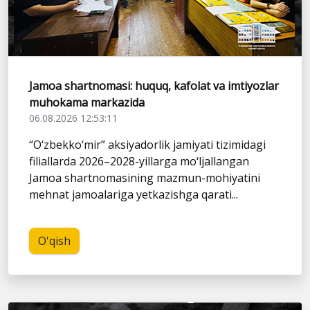
Jamoa shartnomasi: huquq, kafolat va imtiyozlar
muhokama markazida
06.08.2026 12:53:11
“O‘zbekko‘mir” aksiyadorlik jamiyati tizimidagi
filiallarda 2026–2028-yillarga mo‘ljallangan
Jamoa shartnomasining mazmun-mohiyatini
mehnat jamoalariga yetkazishga qarati...
O'qish