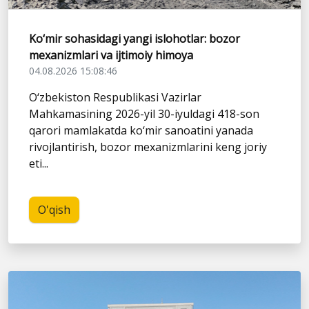
Ko‘mir sohasidagi yangi islohotlar: bozor
mexanizmlari va ijtimoiy himoya
04.08.2026 15:08:46
O‘zbekiston Respublikasi Vazirlar
Mahkamasining 2026-yil 30-iyuldagi 418-son
qarori mamlakatda ko‘mir sanoatini yanada
rivojlantirish, bozor mexanizmlarini keng joriy
eti...
O'qish