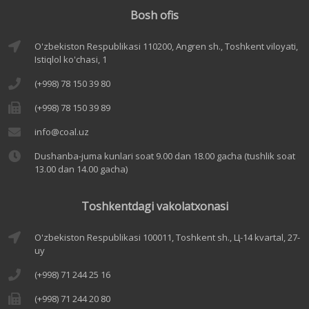
Bosh ofis
O'zbekiston Respublikasi 110200, Angren sh., Toshkent viloyati,
Istiqlol ko'chasi, 1
(+998) 78 150 39 80
(+998) 78 150 39 89
info@coal.uz
Dushanba-juma kunlari soat 9.00 dan 18.00 gacha (tushlik soat
13.00 dan 14.00 gacha)
Toshkentdagi vakolatxonasi
O'zbekiston Respublikasi 100011, Toshkent sh., Ц-14 kvartal, 27-
uy
(+998) 71 244 25 16
(+998) 71 244 20 80