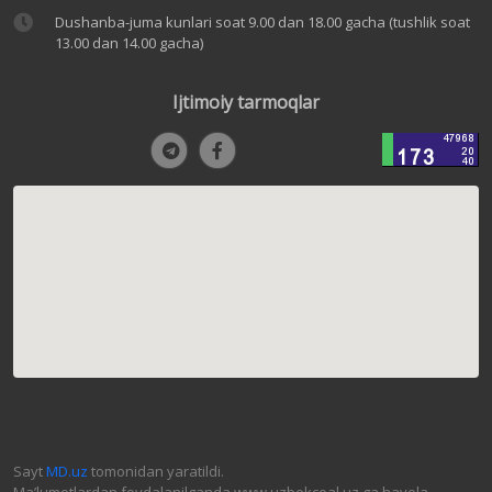
Dushanba-juma kunlari soat 9.00 dan 18.00 gacha (tushlik soat
13.00 dan 14.00 gacha)
Ijtimoiy tarmoqlar
Sayt
MD.uz
tomonidan yaratildi.
Ma’lumotlardan foydalanilganda www.uzbekcoal.uz ga havola