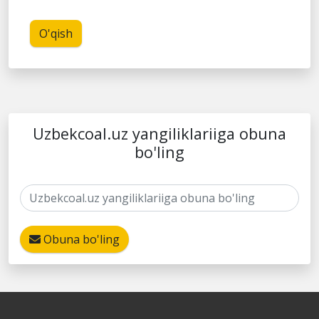
O'qish
Uzbekcoal.uz yangiliklariiga obuna
bo'ling
Obuna bo'ling