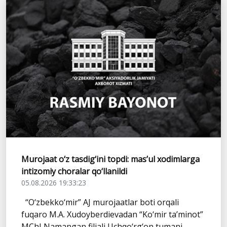
Murojaat o‘z tasdig‘ini topdi: mas’ul xodimlarga
intizomiy choralar qo‘llanildi
05.08.2026 19:33:23
“O‘zbekko‘mir” AJ murojaatlar boti orqali
fuqaro M.A. Xudoyberdievadan “Ko‘mir ta’minot”
MChJ Namangan filiali Uchqo‘rg‘on tumani