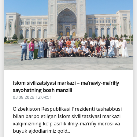
Islom sivilizatsiyasi markazi – ma’naviy-ma’rifiy
sayohatning bosh manzili
03.08.2026 12:04:51
O‘zbekiston Respublikasi Prezidenti tashabbusi
bilan barpo etilgan Islom sivilizatsiyasi markazi
xalqimizning ko‘p asrlik ilmiy-ma’rifiy merosi va
buyuk ajdodlarimiz qold...