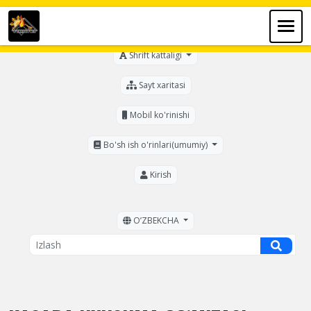
Ko'zi ojizlar uchun
Shrift kattaligi
Sayt xaritasi
Mobil ko'rinishi
Bo'sh ish o'rinlari(umumiy)
Kirish
OʼZBEKCHA