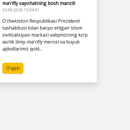
ma’rifiy sayohatning bosh manzili
03.08.2026 12:04:51
O‘zbekiston Respublikasi Prezidenti
tashabbusi bilan barpo etilgan Islom
sivilizatsiyasi markazi xalqimizning ko‘p
asrlik ilmiy-ma’rifiy merosi va buyuk
ajdodlarimiz qold...
O'qish