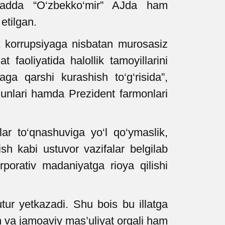
sadda “O‘zbekko‘mir” AJda ham
 etilgan.
da korrupsiyaga nisbatan murosasiz
faoliyatida halollik tamoyillarini
ga qarshi kurashish to‘g‘risida”,
qonunlari hamda Prezident farmonlari
lar to‘qnashuviga yo‘l qo‘ymaslik,
ish kabi ustuvor vazifalar belgilab
porativ madaniyatga rioya qilishi
utur yetkazadi. Shu bois bu illatga
sh va jamoaviy mas’uliyat orqali ham