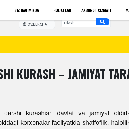
I
BIZ HAQIMIZDA
HUJJATLAR
AXBOROT XIZMATI
M
ift kattaligi
Sayt xaritasi
Mobil ko'rinishi
Bo'sh ish o
OʼZBEKCHA
HI KURASH – JAMIYAT TAR
 qarshi kurashish davlat va jamiyat oldid
okidagi korxonalar faoliyatida shaffoflik, haloll