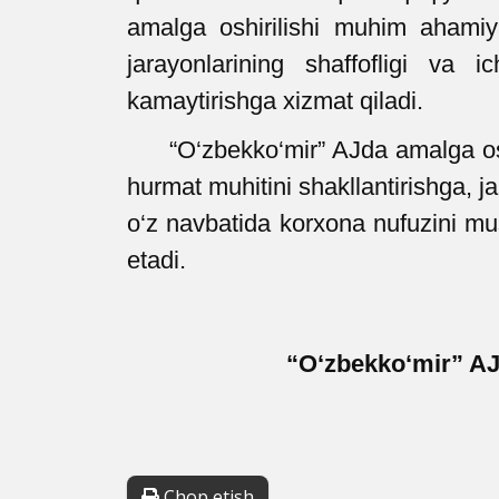
amalga oshirilishi muhim ahamiya
jarayonlarining shaffofligi va i
kamaytirishga xizmat qiladi.
“O‘zbekko‘mir” AJda amalga osh
hurmat muhitini shakllantirishga, j
o‘z navbatida korxona nufuzini m
etadi.
“O‘zbekko‘mir” AJ
Chop etish