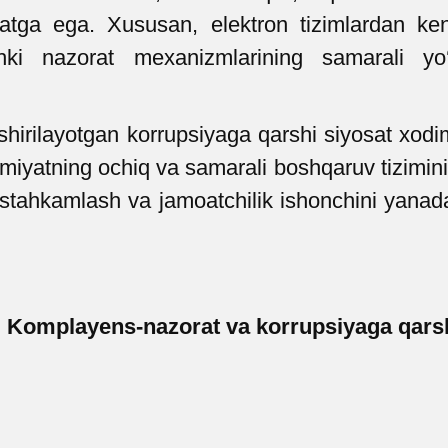
tga ega. Xususan, elektron tizimlardan ken
chki nazorat mexanizmlarining samarali yo‘
irilayotgan korrupsiyaga qarshi siyosat xodim
amiyatning ochiq va samarali boshqaruv tizimin
ustahkamlash va jamoatchilik ishonchini yana
 Komplayens-nazorat va korrupsiyaga qarsh