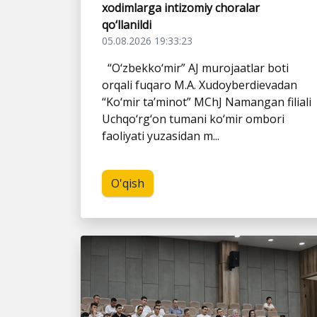
xodimlarga intizomiy choralar
qo‘llanildi
05.08.2026 19:33:23
“O‘zbekko‘mir” AJ murojaatlar boti
orqali fuqaro M.A. Xudoyberdievadan
“Ko‘mir ta’minot” MChJ Namangan filiali
Uchqo‘rg‘on tumani ko‘mir ombori
faoliyati yuzasidan m...
O'qish