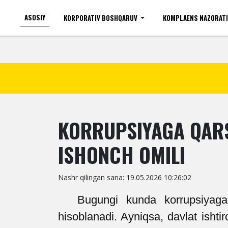
ASOSIY
KORPORATIV BOSHQARUV
KOMPLAENS NAZORAT
Ko'zi ojizlar uchun
Shr
KORRUPSIYAGA QARS
ISHONCH OMILI
Nashr qilingan sana: 19.05.2026 10:26:02
Bugungi kunda korrupsiyaga
hisoblanadi. Ayniqsa, davlat ishtir