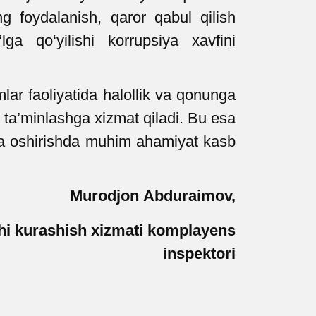
g foydalanish, qaror qabul qilish
lga qo‘yilishi korrupsiya xavfini
lar faoliyatida halollik va qonunga
i ta’minlashga xizmat qiladi. Bu esa
da oshirishda muhim ahamiyat kasb
Murod
jon
Abduraimov,
i kurashish xizmati
kompla
y
ens
inspektori