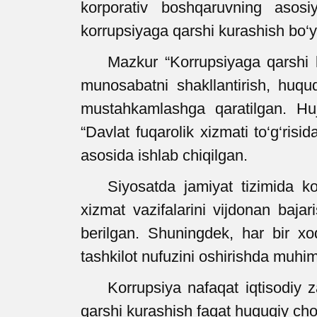
korporativ boshqaruvning aso
korrupsiyaga qarshi kurashish bo‘yic
Mazkur “Korrupsiyaga qarshi k
munosabatni shakllantirish, huquq
mustahkamlashga qaratilgan. Hujj
“Davlat fuqarolik xizmati to‘g‘risi
asosida ishlab chiqilgan.
Siyosatda jamiyat tizimida ko
xizmat vazifalarini vijdonan bajar
berilgan. Shuningdek, har bir xo
tashkilot nufuzini oshirishda muhim
Korrupsiya nafaqat iqtisodiy z
qarshi kurashish faqat huquqiy chor