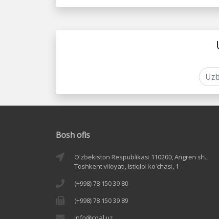
Bosh ofis
O'zbekiston Respublikasi 110200, Angren sh.,
Toshkent viloyati, Istiqlol ko'chasi, 1
(+998) 78 150 39 80
(+998) 78 150 39 89
info@coal.uz