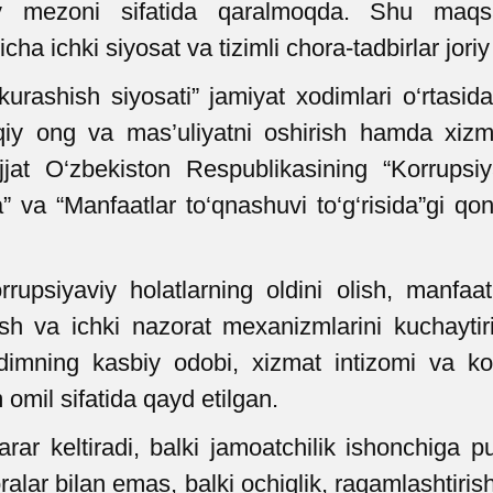
siy mezoni sifatida qaralmoqda. Shu maq
ha ichki siyosat va tizimli chora-tadbirlar joriy
urashish siyosati” jamiyat xodimlari o‘rtasi
iy ong va mas’uliyatni oshirish hamda xizmat 
at O‘zbekiston Respublikasining “Korrupsiya
da” va “Manfaatlar to‘qnashuvi to‘g‘risida”gi 
rrupsiyaviy holatlarning oldini olish, manfaat
ish va ichki nazorat mexanizmlarini kuchaytir
dimning kasbiy odobi, xizmat intizomi va kor
 omil sifatida qayd etilgan.
arar keltiradi, balki jamoatchilik ishonchiga p
alar bilan emas, balki ochiqlik, raqamlashtiri