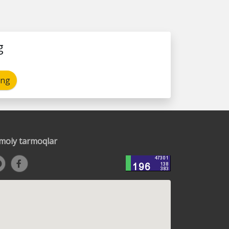
g
ing
timoiy tarmoqlar