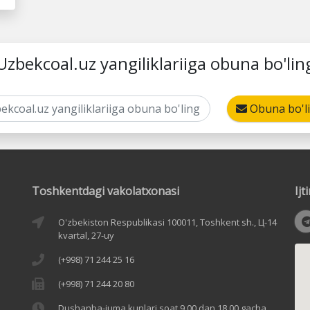
Uzbekcoal.uz yangiliklariiga obuna bo'lin
Obuna bo'l
Toshkentdagi vakolatxonasi
Ij
O'zbekiston Respublikasi 100011, Toshkent sh., Ц-14
kvartal, 27-uy
(+998) 71 244 25 16
(+998) 71 244 20 80
Dushanba-juma kunlari soat 9.00 dan 18.00 gacha