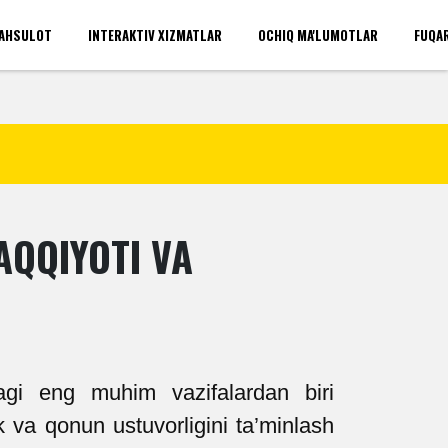
AHSULOT
INTERAKTIV XIZMATLAR
OCHIQ MA'LUMOTLAR
FUQA
'rinlari(umumiy)
Kirish
AQQIYOTI VA
agi eng muhim vazifalardan biri
ik va qonun ustuvorligini ta’minlash