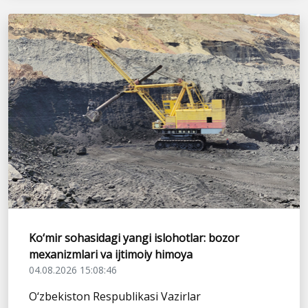
Ko‘mir sohasidagi yangi islohotlar: bozor
mexanizmlari va ijtimoiy himoya
04.08.2026 15:08:46
O‘zbekiston Respublikasi Vazirlar