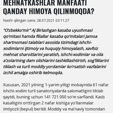
MEHNATKASHLAR MANFAATI
QANDAY HIMOYA QILINMOQDA?
Nashr qilingan sana: 28.07.2021 03:11:27
"O‘zbekko‘mir" AJ Birlashgan kasaba uyushmasi
qo‘mitasi hamda filiallar kasaba qo‘mitalari Jamoa
shartnomasi talablari asosida tizimdagi ishchi-
xodimlarni ijtimoiy va huquqiy himoyalash, xavfsiz
mehnat sharoitlarini yaratish, ishchi-xodimlar va oila
a’zolarining dam olishlarini tashkillashtirish, sog‘liklarini
tiklash va turli moddiy yordamlar ko‘rsatish vazfalarini
izchil amalga oshirib kelmoqda.
Xususan, 2021 yilning 1-yarim yilligi mobaynida 61 nafar
ishchi-xodim turli sanatoriyalarda salomatligini tiklab
qaytdi, buning uchun 141 721 000 so‘m sarflandi. Kasb
kasalligini orttirgan 2 nafar kishiga yo‘llanmalar
imtiyozli (bepul) berildi. Moddiy va ma’naviy tomondan