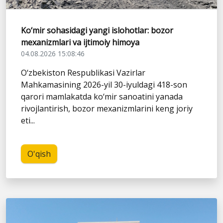
Ko‘mir sohasidagi yangi islohotlar: bozor
mexanizmlari va ijtimoiy himoya
04.08.2026 15:08:46
O‘zbekiston Respublikasi Vazirlar
Mahkamasining 2026-yil 30-iyuldagi 418-son
qarori mamlakatda ko‘mir sanoatini yanada
rivojlantirish, bozor mexanizmlarini keng joriy
eti...
O'qish