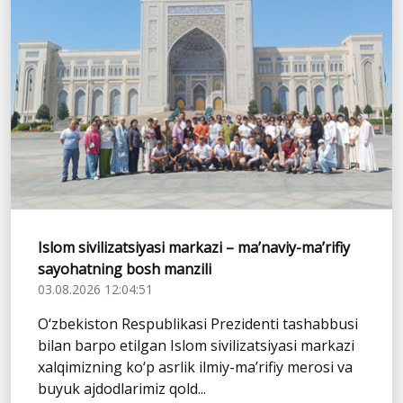
Islom sivilizatsiyasi markazi – ma’naviy-ma’rifiy
sayohatning bosh manzili
03.08.2026 12:04:51
O‘zbekiston Respublikasi Prezidenti tashabbusi
bilan barpo etilgan Islom sivilizatsiyasi markazi
xalqimizning ko‘p asrlik ilmiy-ma’rifiy merosi va
buyuk ajdodlarimiz qold...