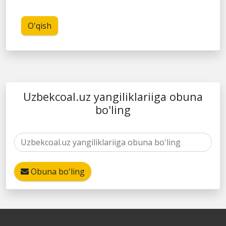
O'qish
Uzbekcoal.uz yangiliklariiga obuna
bo'ling
Obuna bo'ling