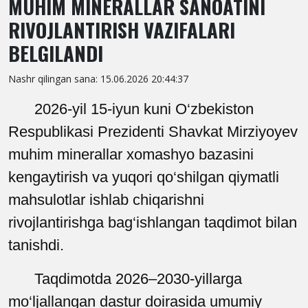
MUHIM MINERALLAR SANOATINI
RIVOJLANTIRISH VAZIFALARI
BELGILANDI
Nashr qilingan sana: 15.06.2026 20:44:37
2026
-
yil 15
-
iyun kuni O‘zbekiston
Respublikasi Prezidenti Shavkat Mirziyoyev
muhim minerallar xomashyo bazasini
kengaytirish va yuqori qo‘shilgan qiymatli
mahsulotlar ishlab chiqarishni
rivojlantirishga bag‘ishlangan taqdimot bilan
tanishdi.
Taqdimotda 2026–2030
-
yillarga
mo
‘
ljallangan
dastur
doirasida
umumiy