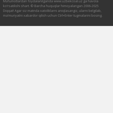
Ma’lumotlardan foydalanilganda www.uzbekcoal.uz ga havola
ko‘rsatilishi shart. © Barcha huquqlar himoyalangan 2006-2025
Diqqat! Agar siz matnda xatoliklarni aniqlasangiz, ularni belgilab,
ma’muriyatni xabardor qilish uchun Ctrl+Enter tugmalarini bosing.