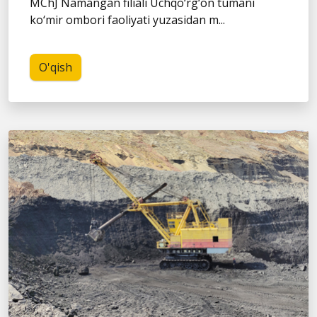
MChJ Namangan filiali Uchqo‘rg‘on tumani
ko‘mir ombori faoliyati yuzasidan m...
O'qish