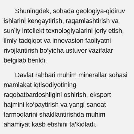
Shuningdek, sohada geologiya-qidiruv
ishlarini kengaytirish, raqamlashtirish va
sun’iy intellekt texnologiyalarini joriy etish,
ilmiy-tadqiqot va innovasion faoliyatni
rivojlantirish bo‘yicha ustuvor vazifalar
belgilab berildi.
Davlat rahbari muhim minerallar sohasi
mamlakat iqtisodiyotining
raqobatbardoshligini oshirish, eksport
hajmini ko‘paytirish va yangi sanoat
tarmoqlarini shakllantirishda muhim
ahamiyat kasb etishini ta’kidladi.