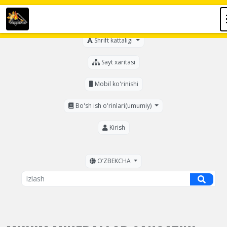
Ko'zi ojizlar uchun
Shrift kattaligi
Sayt xaritasi
Mobil ko'rinishi
Bo'sh ish o'rinlari(umumiy)
Kirish
OʼZBEKCHA