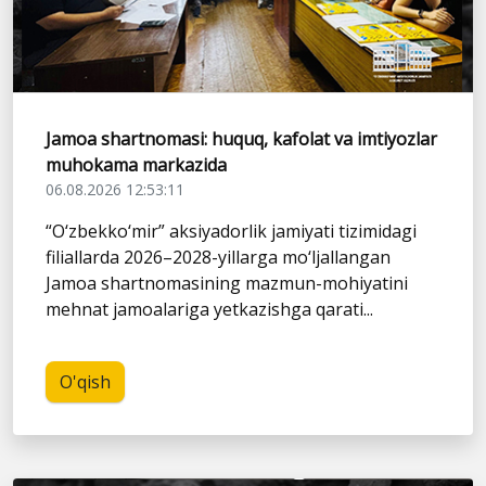
Jamoa shartnomasi: huquq, kafolat va imtiyozlar
muhokama markazida
06.08.2026 12:53:11
“O‘zbekko‘mir” aksiyadorlik jamiyati tizimidagi
filiallarda 2026–2028-yillarga mo‘ljallangan
Jamoa shartnomasining mazmun-mohiyatini
mehnat jamoalariga yetkazishga qarati...
O'qish