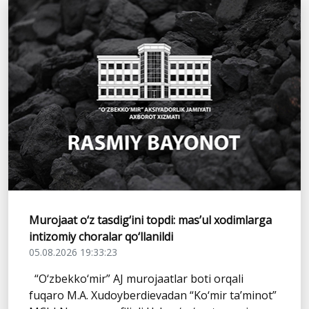
Murojaat o‘z tasdig‘ini topdi: mas’ul xodimlarga
intizomiy choralar qo‘llanildi
05.08.2026 19:33:23
“O‘zbekko‘mir” AJ murojaatlar boti orqali
fuqaro M.A. Xudoyberdievadan “Ko‘mir ta’minot”