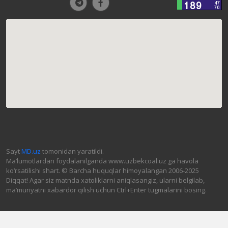
Sayt
MD.uz
tomonidan yaratildi.
Ma’lumotlardan foydalanilganda www.uzbekcoal.uz ga havola
ko‘rsatilishi shart. © Barcha huquqlar himoyalangan 2006-2025
Diqqat! Agar siz matnda xatoliklarni aniqlasangiz, ularni belgilab,
ma’muriyatni xabardor qilish uchun Ctrl+Enter tugmalarini bosing.