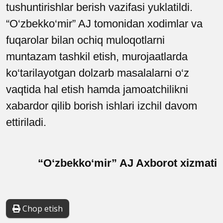
tushuntirishlar berish vazifasi yuklatildi.
“O‘zbekko‘mir” AJ tomonidan xodimlar va
fuqarolar bilan ochiq muloqotlarni
muntazam tashkil etish, murojaatlarda
ko‘tarilayotgan dolzarb masalalarni o‘z
vaqtida hal etish hamda jamoatchilikni
xabardor qilib borish ishlari izchil davom
ettiriladi.
“O‘zbekko‘mir” AJ Axborot xizmati
Chop etish