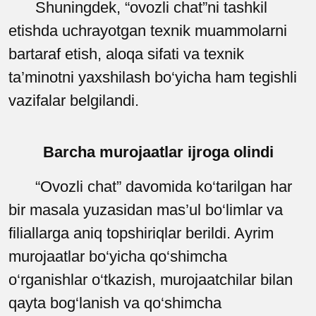
Shuningdek, “ovozli chat”ni tashkil
etishda uchrayotgan texnik muammolarni
bartaraf etish, aloqa sifati va texnik
ta’minotni yaxshilash bo‘yicha ham tegishli
vazifalar belgilandi.
Barcha murojaatlar ijroga olindi
“Ovozli chat” davomida ko‘tarilgan har
bir masala yuzasidan mas’ul bo‘limlar va
filiallarga aniq topshiriqlar berildi. Ayrim
murojaatlar bo‘yicha qo‘shimcha
o‘rganishlar o‘tkazish, murojaatchilar bilan
qayta bog‘lanish va qo‘shimcha