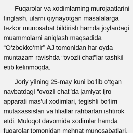
Fuqarolar va xodimlarning murojaatlarini
tinglash, ularni qiynayotgan masalalarga
tezkor munosabat bildirish hamda joylardagi
muammolarni aniqlash maqsadida
“O‘zbekko‘mir” AJ tomonidan har oyda
muntazam ravishda “ovozli chat”lar tashkil
etib kelinmoqda.
Joriy yilning 25-may kuni bo‘lib o‘tgan
navbatdagi “ovozli chat”da jamiyat ijro
apparati mas’ul xodimlari, tegishli bo‘lim
mutaxassislari va filiallar rahbarlari ishtirok
etdi. Muloqot davomida xodimlar hamda
fuqarolar tomonidan mehnat munosabatlari,