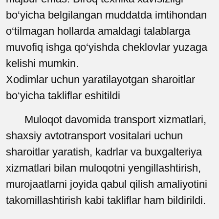
bo‘yicha belgilangan muddatda imtihondan
o‘tilmagan hollarda amaldagi talablarga
muvofiq ishga qo‘yishda cheklovlar yuzaga
kelishi mumkin.
Xodimlar uchun yaratilayotgan sharoitlar
bo‘yicha takliflar eshitildi
Muloqot davomida transport xizmatlari,
shaxsiy avtotransport vositalari uchun
sharoitlar yaratish, kadrlar va buxgalteriya
xizmatlari bilan muloqotni yengillashtirish,
murojaatlarni joyida qabul qilish amaliyotini
takomillashtirish kabi takliflar ham bildirildi.