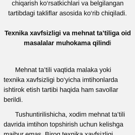
chiqarish ko‘rsatkichlari va belgilangan
tartibdagi takliflar asosida ko‘rib chiqiladi.
Texnika xavfsizligi va mehnat ta’tiliga oid
masalalar muhokama qilind
i
Mehnat ta’tili vaqtida malaka yoki
texnika xavfsizligi bo‘yicha imtihonlarda
ishtirok etish tartibi haqida ham savollar
berildi.
Tushuntirilishicha, xodim mehnat ta’tili
davrida imtihon topshirish uchun kelishga
majbur emas. Biroq texnika xavfsizligi