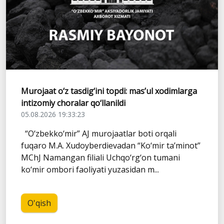
Murojaat o‘z tasdig‘ini topdi: mas’ul xodimlarga
intizomiy choralar qo‘llanildi
05.08.2026 19:33:23
“O‘zbekko‘mir” AJ murojaatlar boti orqali
fuqaro M.A. Xudoyberdievadan “Ko‘mir ta’minot”
MChJ Namangan filiali Uchqo‘rg‘on tumani
ko‘mir ombori faoliyati yuzasidan m...
O'qish