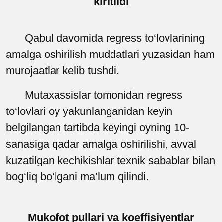
kiritildi
Qabul davomida regress to‘lovlarining
amalga oshirilish muddatlari yuzasidan ham
murojaatlar kelib tushdi.
Mutaxassislar tomonidan regress
to‘lovlari oy yakunlanganidan keyin
belgilangan tartibda keyingi oyning 10-
sanasiga qadar amalga oshirilishi, avval
kuzatilgan kechikishlar texnik sabablar bilan
bog‘liq bo‘lgani ma’lum qilindi.
Mukofot pullari va koeffisiyentlar