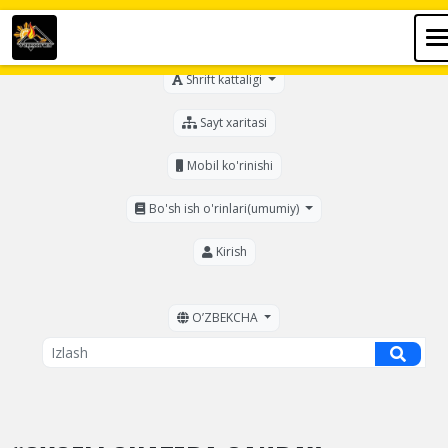
Ko'zi ojizlar uchun
Shrift kattaligi
Sayt xaritasi
Mobil ko'rinishi
Bo'sh ish o'rinlari(umumiy)
Kirish
OʼZBEKCHA