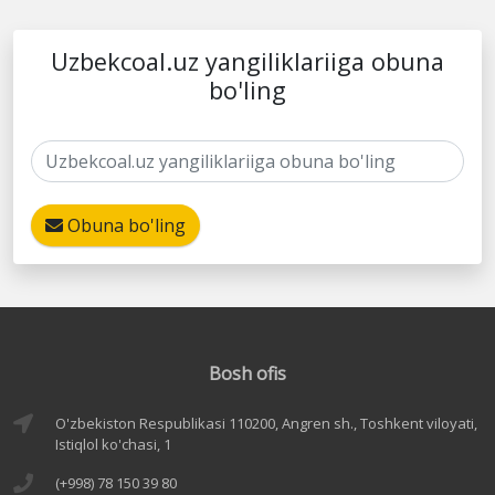
Uzbekcoal.uz yangiliklariiga obuna
bo'ling
Obuna bo'ling
Bosh ofis
O'zbekiston Respublikasi 110200, Angren sh., Toshkent viloyati,
Istiqlol ko'chasi, 1
(+998) 78 150 39 80