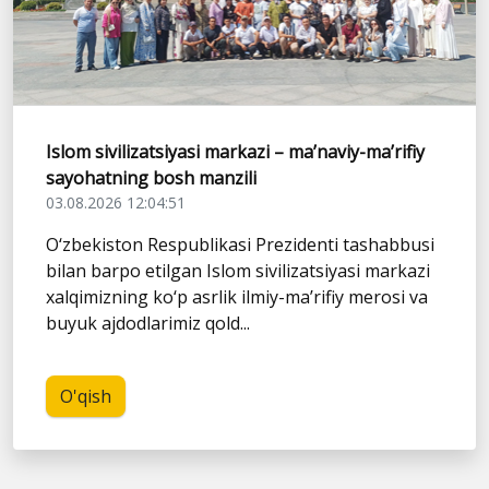
Islom sivilizatsiyasi markazi – ma’naviy-ma’rifiy
sayohatning bosh manzili
03.08.2026 12:04:51
O‘zbekiston Respublikasi Prezidenti tashabbusi
bilan barpo etilgan Islom sivilizatsiyasi markazi
xalqimizning ko‘p asrlik ilmiy-ma’rifiy merosi va
buyuk ajdodlarimiz qold...
O'qish