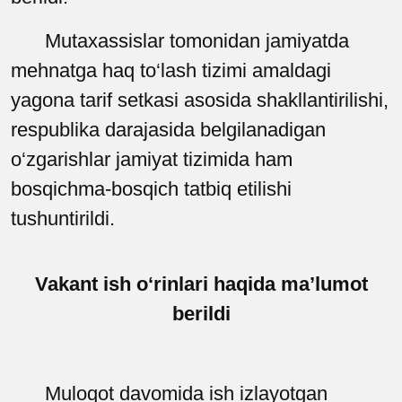
Mutaxassislar tomonidan jamiyatda
mehnatga haq to‘lash tizimi amaldagi
yagona tarif setkasi asosida shakllantirilishi,
respublika darajasida belgilanadigan
o‘zgarishlar jamiyat tizimida ham
bosqichma-bosqich tatbiq etilishi
tushuntirildi.
Vakant ish o‘rinlari haqida ma’lumot
berildi
Muloqot davomida ish izlayotgan