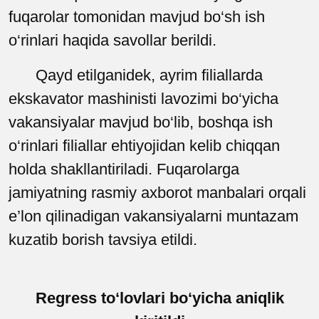
fuqarolar tomonidan mavjud bo‘sh ish
o‘rinlari haqida savollar berildi.
Qayd etilganidek, ayrim filiallarda
ekskavator mashinisti lavozimi bo‘yicha
vakansiyalar mavjud bo‘lib, boshqa ish
o‘rinlari filiallar ehtiyojidan kelib chiqqan
holda shakllantiriladi. Fuqarolarga
jamiyatning rasmiy axborot manbalari orqali
e’lon qilinadigan vakansiyalarni muntazam
kuzatib borish tavsiya etildi.
Regress to‘lovlari bo‘yicha aniqlik