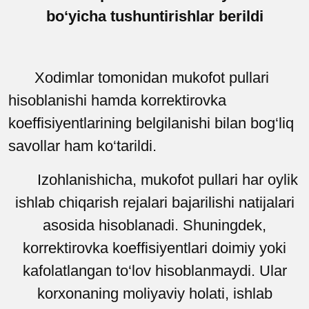
bo‘yicha tushuntirishlar berildi
Xodimlar tomonidan mukofot pullari
hisoblanishi hamda korrektirovka
koeffisiyentlarining belgilanishi bilan bog‘liq
savollar ham ko‘tarildi.
Izohlanishicha, mukofot pullari har oylik
ishlab chiqarish rejalari bajarilishi natijalari
asosida hisoblanadi. Shuningdek,
korrektirovka koeffisiyentlari doimiy yoki
kafolatlangan to‘lov hisoblanmaydi. Ular
korxonaning moliyaviy holati, ishlab