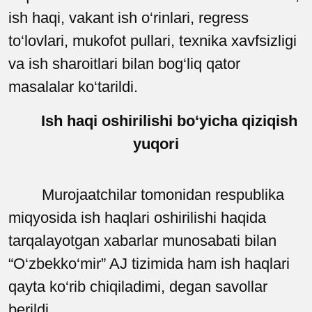
ish haqi, vakant ish o‘rinlari, regress
to‘lovlari, mukofot pullari, texnika xavfsizligi
va ish sharoitlari bilan bog‘liq qator
masalalar ko‘tarildi.
Ish haqi oshirilishi bo‘yicha qiziqish
yuqori
Murojaatchilar tomonidan respublika
miqyosida ish haqlari oshirilishi haqida
tarqalayotgan xabarlar munosabati bilan
“O‘zbekko‘mir” AJ tizimida ham ish haqlari
qayta ko‘rib chiqiladimi, degan savollar
berildi.