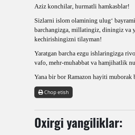
Aziz konchilar
, hurmatli hamkasblar!
Sizlarni islom olamining ulug‘ bayram
barchangizga, millatingiz, diningiz va 
kechirishingizni tilayman!
Yaratgan barcha ezgu ishlaringizga rivoj
vafo, mehr-muhabbat va hamjihatlik nur
Yana bir bor Ramazon hayiti muborak b
Chop etish
Oxirgi yangiliklar: