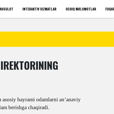
AHSULOT
INTERAKTIV XIZMATLAR
OCHIQ MA'LUMOTLAR
FUQA
'rinlari(umumiy)
Kirish
DIREKTORINING
 asosiy bayrami odamlarni an’anaviy
rdam berishga chaqiradi.