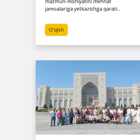
mazmun-mohiyatini mehnat
jamoalariga yetkazishga qarati...
O'qish