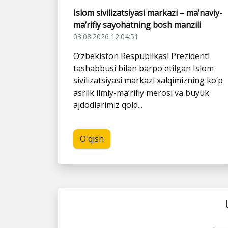
Islom sivilizatsiyasi markazi – ma’naviy-
ma’rifiy sayohatning bosh manzili
03.08.2026 12:04:51
O‘zbekiston Respublikasi Prezidenti
tashabbusi bilan barpo etilgan Islom
sivilizatsiyasi markazi xalqimizning ko‘p
asrlik ilmiy-ma’rifiy merosi va buyuk
ajdodlarimiz qold...
O'qish