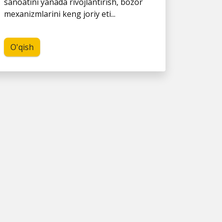
sanoatini yanada rivojlantirish, bozor
mexanizmlarini keng joriy eti...
O'qish