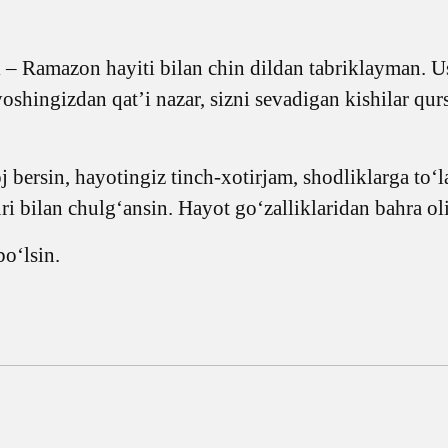
i – Ramazon hayiti bilan chin dildan tabriklayman. 
yoshingizdan qat’i nazar, sizni sevadigan kishilar qu
 bersin, hayotingiz tinch-xotirjam, shodliklarga to‘l
i bilan chulg‘ansin. Hayot go‘zalliklaridan bahra o
o‘lsin.