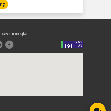
ing
timoiy tarmoqlar