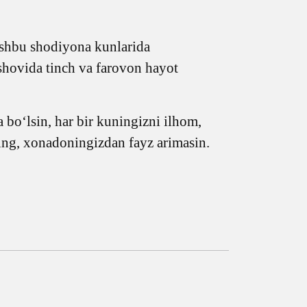
Ushbu shodiyona kunlarida
rshovida tinch va farovon hayot
a bo‘lsin, har bir kuningizni ilhom,
ling, xonadoningizdan fayz arimasin.