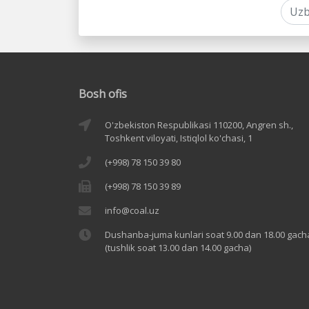
Bosh ofis
O'zbekiston Respublikasi 110200, Angren sh.,
Toshkent viloyati, Istiqlol ko'chasi, 1
(+998) 78 150 39 80
(+998) 78 150 39 89
info@coal.uz
Dushanba-juma kunlari soat 9.00 dan 18.00 gach
(tushlik soat 13.00 dan 14.00 gacha)