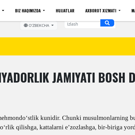
I
BIZ HAQIMIZDA
HUJJATLAR
AXBOROT XIZMATI
M
ift kattaligi
Sayt xaritasi
Mobil ko'rinishi
Bo'sh ish o
OʼZBEKCHA
IYADORLIK JAMIYATI BOSH 
mehmondo‘stlik kunidir. Chunki musulmonlarning bu
‘rlik qilishga, kattalarni e’zozlashga, bir-biriga yo