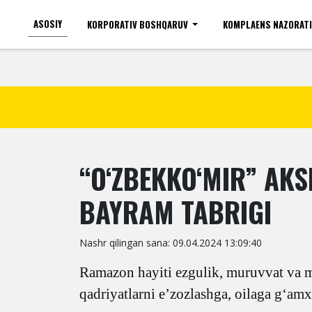
ASOSIY
KORPORATIV BOSHQARUV
KOMPLAENS NAZORAT
Ko'zi ojizlar uchun
Shr
“O‘ZBEKKO‘MIR” AKS
BAYRAM TABRIGI
Nashr qilingan sana: 09.04.2024 13:09:40
Ramazon hayiti ezgulik, muruvvat va 
qadriyatlarni e’zozlashga, oilaga g‘amxo