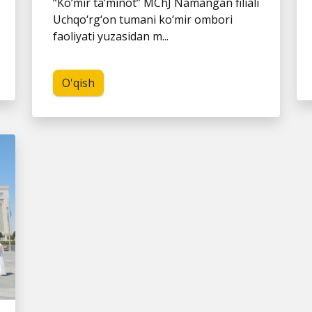
“Ko‘mir ta’minot” MChJ Namangan filiali
Uchqo‘rg‘on tumani ko‘mir ombori
faoliyati yuzasidan m...
O'qish