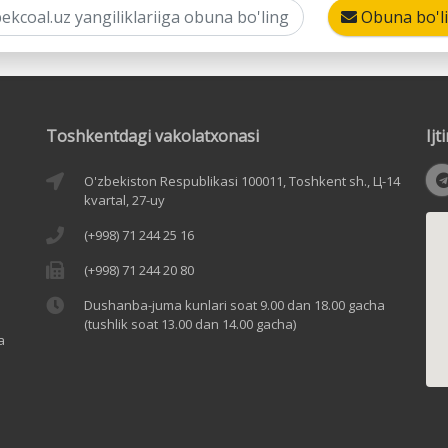
Obuna bo'l
Toshkentdagi vakolatxonasi
Ij
O'zbekiston Respublikasi 100011, Toshkent sh., Ц-14
kvartal, 27-uy
(+998) 71 244 25 16
(+998) 71 244 20 80
Dushanba-juma kunlari soat 9.00 dan 18.00 gacha
(tushlik soat 13.00 dan 14.00 gacha)
a