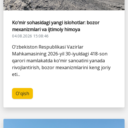
Ko‘mir sohasidagi yangi islohotlar: bozor
mexanizmlari va ijtimoiy himoya
04.08.2026 15:08:46
O‘zbekiston Respublikasi Vazirlar
Mahkamasining 2026-yil 30-iyuldagi 418-son
qarori mamlakatda ko‘mir sanoatini yanada
rivojlantirish, bozor mexanizmlarini keng joriy
eti...
O'qish