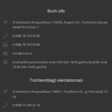
Bosh ofis
O'zbekiston Respublikasi 110200, Angren sh., Toshkent viloyati,
Istiqlol ko'chasi, 1
(+998) 78 150 39 80
(+998) 78 150 39 89
info@coal.uz
Dushanba-juma kunlari soat 9.00 dan 18.00 gacha (tushlik soat
13.00 dan 14.00 gacha)
Toshkentdagi vakolatxonasi
O'zbekiston Respublikasi 100011, Toshkent sh., Ц-14 kvartal, 27-
uy
(+998) 71 244 25 16