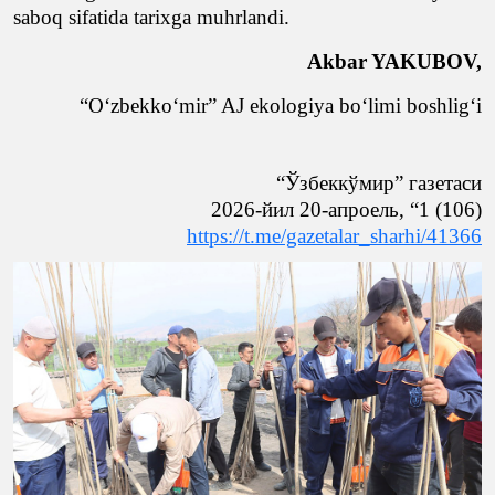
saboq sifatida tarixga muhrlandi.
Akbar
YAKUBOV
,
“O‘zbekko‘mir” AJ
ekologiya b
o‘limi boshlig‘i
“Ўзбеккўмир
” газетаси
2026-йил 20-апроель,
“1 (106)
https://t.me/gazetalar_sharhi/41366