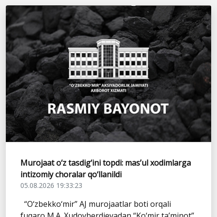
Murojaat o‘z tasdig‘ini topdi: mas’ul xodimlarga
intizomiy choralar qo‘llanildi
05.08.2026 19:33:23
“O‘zbekko‘mir” AJ murojaatlar boti orqali
fuqaro M.A. Xudoyberdievadan “Ko‘mir ta’minot”