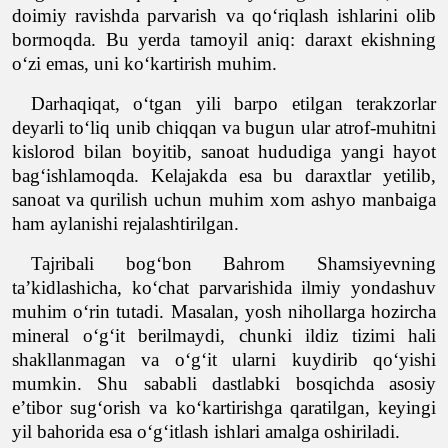
doimiy ravishda parvarish va qo‘riqlash ishlarini olib
bormoqda. Bu yerda tamoyil aniq: daraxt ekishning
o‘zi emas, uni ko‘kartirish muhim.
Darhaqiqat, o‘tgan yili barpo etilgan terakzorlar
deyarli to
‘liq unib chiqqan va bugun ular atrof-muhitni
kislorod bilan boyitib, sanoat hududiga yangi hayot
ba
g‘ishlamoqda. Kelajakda esa bu daraxtlar yetilib,
sanoat va qurilish uchun muhim xom ashyo manbaiga
ham aylanishi rejalashtirilgan.
Tajribali bog‘bon Bahro
m Shamsiyevning
ta’kidlashicha, ko‘
chat parvarishida ilmiy yondashuv
muhim o‘rin tutadi. Masalan, yosh nihollarga hozircha
mineral o‘g‘it berilmaydi, chunki ildiz tizimi hali
shakllanmagan va o‘g‘it ularni kuy
dirib qo‘yishi
mumkin. Shu sababli dastlabki
bosqichda asosiy
e’tibor sug‘orish va ko‘kartirishga qaratilgan, keyingi
yil bahorida esa o‘g‘itlash ishlari amalga oshiriladi.