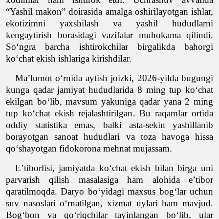
“Yashil makon”
doirasida amalga oshirilayotgan ishlar,
ekotizimni yaxshilash va yashil hududlarni
kengaytirish borasidagi vazifalar muhokama qilindi.
So‘ngra barcha ishtirokchilar birgalikda bahorgi
ko‘chat ekish ishlariga kirishdilar.
Ma’lumot o‘rnida aytish joizki, 202
6-yilda bugungi
kunga qadar jamiyat hududlarida 8 ming tup ko‘chat
ekilgan bo‘lib, mavsum yakuniga qadar yana 2 ming
tup ko‘chat ekish rejalashtirilgan. Bu raqamlar ortida
oddiy statistika emas, balki asta-sekin yashillanib
borayotgan sanoat hududlari va t
oza havoga hissa
qo‘shayotgan fidokorona mehnat mujassam.
E’tiborlisi, jamiyatda ko‘chat ekish bilan birga uni
parvarish qilish masalasiga ham alohida e’tibor
qaratilmoqda. Daryo bo‘yidagi maxsus bog‘lar uchun
suv nasoslari o‘rnatilgan, xizmat uylari ham m
avjud.
Bog‘bon va qo‘riqchilar tayinlangan bo‘lib, ular