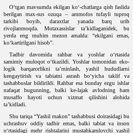
O‘tgan mavsumda ekilgan ko‘-chatlarga qish faslida
berilgan max-sus ozuqa – ammofos tufayli tuproq
tarkibi boyib, daraxtlar yana
da barq urib
rivojlanmoqda. Mutaxassislar ta’kidlaganidek, bu
yerda eng muhim mezon amalda: “ekilgani emas,
ko‘
kartirilgani hisob”.
Tadbir davomida rahbar va yoshlar o‘rtasida
samimiy muloqot o‘tkazildi. Yoshlar tomonidan eko-
logik barqarorlikni ta’minlas
h, yashil hududlarni
kengaytirish va tabiatni asrash bo‘yicha taklif va
tashabbuslar bildirildi. Rahbar esa bunday ezgu ishlar
nafaqat bugunning, balki ke-lajak avlodning ham
musaffo ha
yoti uchun xizmat qilishini alohida
ta’kidladi.
Shu tariqa “Yashil mak
on” ta
shabbusi doirasidagi bu
uchrashuv oddiy tadbir emas, balki tabiat va in
son
o‘rtasidagi mehr rishtalarini mus
tahkamlovchi yashil