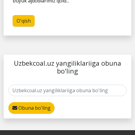
buyuk ajdodlarimiz qold...
O'qish
Uzbekcoal.uz yangiliklariiga obuna
bo'ling
Obuna bo'ling