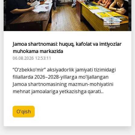
Jamoa shartnomasi: huquq, kafolat va imtiyozlar
muhokama markazida
06.08.2026 12:53:11
“O‘zbekko‘mir” aksiyadorlik jamiyati tizimidagi
filiallarda 2026–2028-yillarga mo‘ljallangan
Jamoa shartnomasining mazmun-mohiyatini
mehnat jamoalariga yetkazishga qarati...
O'qish