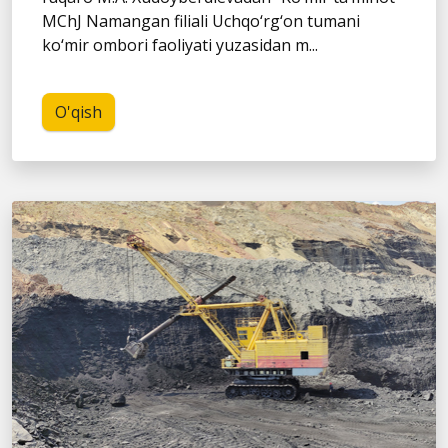
MChJ Namangan filiali Uchqo‘rg‘on tumani
ko‘mir ombori faoliyati yuzasidan m...
O'qish