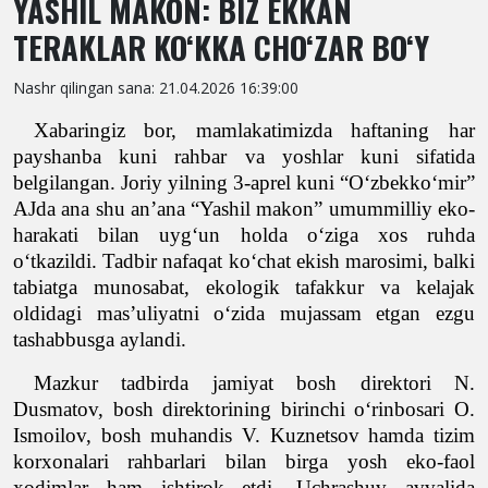
YASHIL MAKON: BIZ EKKAN
TERAKLAR KO‘KKA CHO‘ZAR BO‘Y
Nashr qilingan sana: 21.04.2026 16:39:00
Xabaringiz bor, mamlakatimizda haftaning har
payshanba kuni rahbar va yoshlar kuni sifatida
belgilangan.
J
oriy yilning 3-aprel kuni “Oʻzbekkoʻmir
”
AJda ana shu an’ana “Yashil makon” umummilliy eko-
harakati bilan uyg‘un holda o‘ziga xos ruhda
o‘
tkazildi. Tadbir nafaqat ko‘chat ekish ma
rosimi, balki
tabiatga munosabat, ekologik tafakkur va kelajak
oldidagi mas’uliyatni o‘zida mujassam etgan ezgu
tashabbusga aylandi.
Mazkur tadbirda jamiyat bosh direktori N.
Dusmatov, bosh direkto
rining birinchi o‘rinbosari O.
Ismoilov, bosh muhandis V. Kuznetsov hamda tizim
korxonalari rahbarlari bilan birga yosh eko-faol
xodimlar ham ishtirok etdi. Uchrashuv avvalida