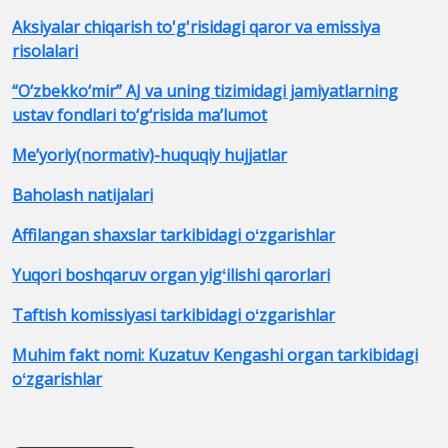
Aksiyalar chiqarish to'g'risidagi qaror va emissiya
risolalari
“O‘zbekko‘mir” AJ va uning tizimidagi jamiyatlarning
ustav fondlari to‘g‘risida maʼlumot
Me’yoriy(normativ)-huquqiy hujjatlar
Baholash natijalari
Affilangan shaxslar tarkibidagi oʻzgarishlar
Yuqori boshqaruv organ yigʻilishi qarorlari
Taftish komissiyasi tarkibidagi oʻzgarishlar
Muhim fakt nomi: Kuzatuv Kengashi organ tarkibidagi
oʻzgarishlar