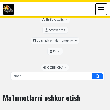
Ko'zi ojizlar uchun
Shrift kattaligi
Sayt xaritasi
Bo'sh ish o'rinlari(umumiy)
Kirish
OʼZBEKCHA
Ma'lumotlarni oshkor etish