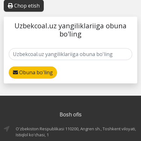
Chop etish
Uzbekcoal.uz yangiliklariiga obuna
bo'ling
Obuna bo'ling
Bosh ofis
O'zbekiston Respublikasi 110200, Angren sh., Toshkent viloyati,
Istiqlol ko'chasi, 1