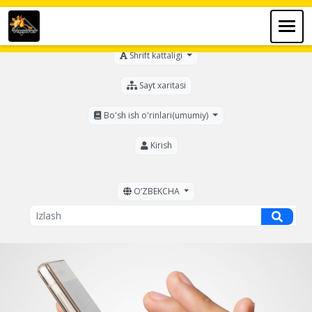
Ko'zi ojizlar uchun
Shrift kattaligi
Sayt xaritasi
Bo'sh ish o'rinlari(umumiy)
Kirish
OʼZBEKCHA