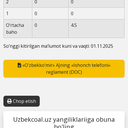
2
0
0
1
0
0
O’rtacha
0
4.5
baho
So’nggi kitirilgan ma’lumot kuni va vaqti: 01.11.2025
«O’zbekko’mir» AJning «Ishonch telefoni»
reglament (DOC)
Chop etish
Uzbekcoal.uz yangiliklariiga obuna
bo'ling