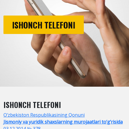
ISHONCH TELEFONI
ISHONCH TELEFONI
O‘zbekiston Respublikasining Qonuni
Jismoniy va yuridik shaxslarning murojaatlari to‘g‘risida
03.12.2014 № 378