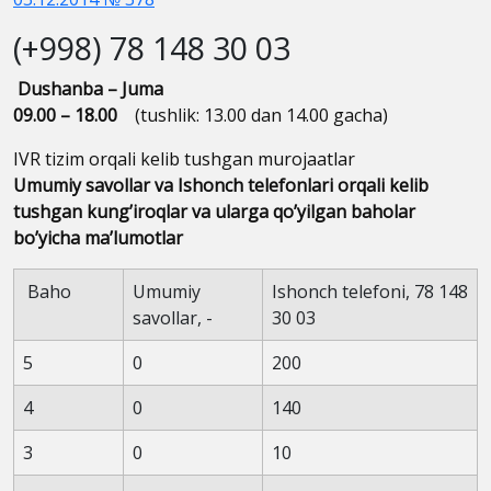
(+998) 78 148 30 03
Dushanba – Juma
09.00 – 18.00
(tushlik: 13.00 dan 14.00 gacha)
IVR tizim orqali kelib tushgan murojaatlar
Umumiy savollar va Ishonch telefonlari orqali kelib
tushgan kung’iroqlar va ularga qo’yilgan baholar
bo’yicha ma’lumotlar
Baho
Umumiy
Ishonch telefoni, 78 148
savollar, -
30 03
5
0
200
4
0
140
3
0
10