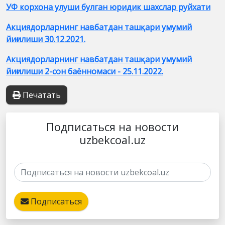
УФ корхона улуши булган юридик шахслар руйхати
Акциядорларнинг навбатдан ташқари умумий
йиғилиши 30.12.2021.
Акциядорларнинг навбатдан ташқари умумий
йиғилиши 2-сон баённомаси - 25.11.2022.
Печатать
Подписаться на новости
uzbekcoal.uz
Подписаться