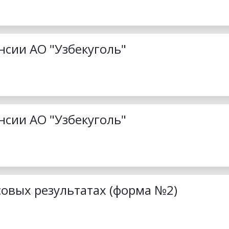
нсии АО "Узбекуголь"
нсии АО "Узбекуголь"
совых результатах (форма №2)