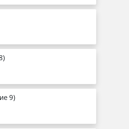
8)
ие 9)