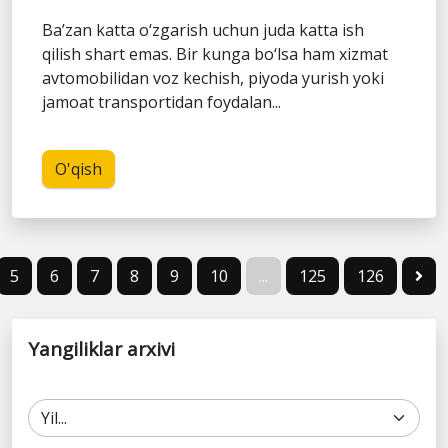
Ba’zan katta o‘zgarish uchun juda katta ish
qilish shart emas. Bir kunga bo‘lsa ham xizmat
avtomobilidan voz kechish, piyoda yurish yoki
jamoat transportidan foydalan...
O'qish
5
6
7
8
9
10
...
125
126
Yangiliklar arxivi