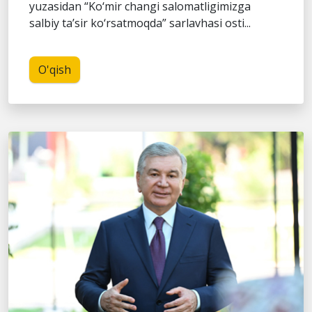
yuzasidan “Ko‘mir changi salomatligimizga
salbiy ta’sir ko‘rsatmoqda” sarlavhasi osti...
O'qish