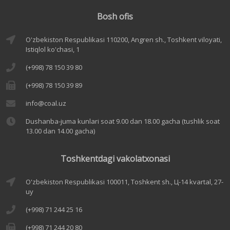
Bosh ofis
O'zbekiston Respublikasi 110200, Angren sh., Toshkent viloyati,
Istiqlol ko'chasi, 1
(+998) 78 150 39 80
(+998) 78 150 39 89
info@coal.uz
Dushanba-juma kunlari soat 9.00 dan 18.00 gacha (tushlik soat
13.00 dan 14.00 gacha)
Toshkentdagi vakolatxonasi
O'zbekiston Respublikasi 100011, Toshkent sh., Ц-14 kvartal, 27-
uy
(+998) 71 244 25 16
(+998) 71 244 20 80