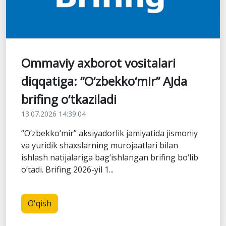
Ommaviy axborot vositalari
diqqatiga: “O‘zbekko‘mir” AJda
brifing o‘tkaziladi
13.07.2026 14:39:04
“O‘zbekko‘mir” aksiyadorlik jamiyatida jismoniy
va yuridik shaxslarning murojaatlari bilan
ishlash natijalariga bag‘ishlangan brifing bo‘lib
o‘tadi. Brifing 2026-yil 1...
O'qish