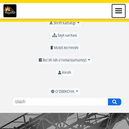
Ko'zi ojizlar uchun
Shrift kattaligi
Sayt xaritasi
Mobil ko'rinishi
Bo'sh ish o'rinlari(umumiy)
Kirish
OʼZBEKCHA