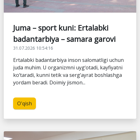
Juma – sport kuni: Ertalabki
badantarbiya – samara garovi
31.07.2026 10:54:16
Ertalabki badantarbiya inson salomatligi uchun
juda muhim. U organizmni uyg‘otadi, kayfiyatni
ko‘taradi, kunni tetik va serg‘ayrat boshlashga
yordam beradi. Doimiy jismon...
O'qish