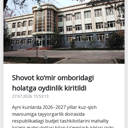
Shovot ko‘mir omboridagi
holatga oydinlik kiritildi
27.07.2026 15:53:13
Ayni kunlarda 2026–2027 yillar kuz-qish
mavsumiga tayyorgarlik doirasida
respublikadagi budjet tashkilotlarini mahalliy
ko‘mir mahsulotlari bilan ta’minlash ishlari izchi...