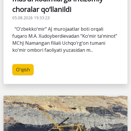
choralar qo‘llanildi
05.08.2026 19:33:23
“O‘zbekko‘mir” AJ murojaatlar boti orqali
fuqaro M.A. Xudoyberdievadan “Ko‘mir ta’minot”
MChJ Namangan filiali Uchqo‘rg‘on tumani
ko‘mir ombori faoliyati yuzasidan m...
O'qish