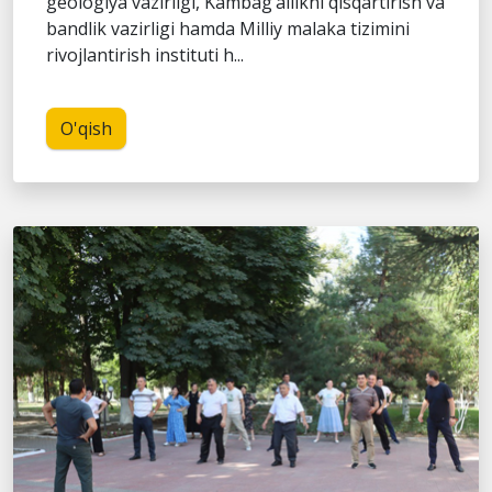
geologiya vazirligi, Kambag‘allikni qisqartirish va
bandlik vazirligi hamda Milliy malaka tizimini
rivojlantirish instituti h...
O'qish