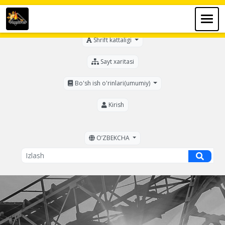
Ko'zi ojizlar uchun
Shrift kattaligi
Sayt xaritasi
Bo'sh ish o'rinlari(umumiy)
Kirish
OʼZBEKCHA