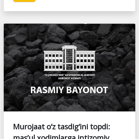
Murojaat o‘z tasdig‘ini topdi:
mas’ul xodimlarga intizomiy