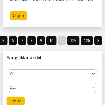
O'qish
5
6
7
8
9
10
...
125
126
Yangiliklar arxivi
Ochish