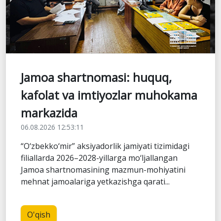
Jamoa shartnomasi: huquq,
kafolat va imtiyozlar muhokama
markazida
06.08.2026 12:53:11
“O‘zbekko‘mir” aksiyadorlik jamiyati tizimidagi
filiallarda 2026–2028-yillarga mo‘ljallangan
Jamoa shartnomasining mazmun-mohiyatini
mehnat jamoalariga yetkazishga qarati...
O'qish