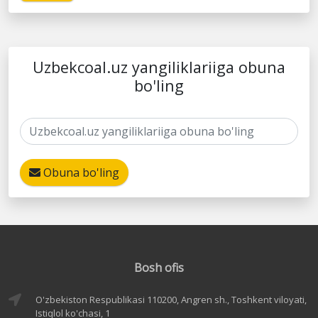
Uzbekcoal.uz yangiliklariiga obuna
bo'ling
Obuna bo'ling
Bosh ofis
O'zbekiston Respublikasi 110200, Angren sh., Toshkent viloyati,
Istiqlol ko'chasi, 1