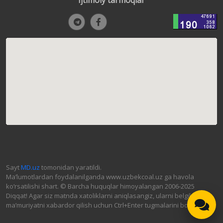
Sayt
MD.uz
tomonidan yaratildi.
Ma’lumotlardan foydalanilganda www.uzbekcoal.uz ga havola
ko‘rsatilishi shart. © Barcha huquqlar himoyalangan 2006-2025
Diqqat! Agar siz matnda xatoliklarni aniqlasangiz, ularni belgilab,
ma’muriyatni xabardor qilish uchun Ctrl+Enter tugmalarini bosing.