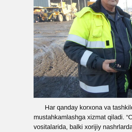
Har qanday korxona va tashkilo
mustahkamlashga xizmat qiladi. “O‘
vositalarida, balki xorijiy nashrl