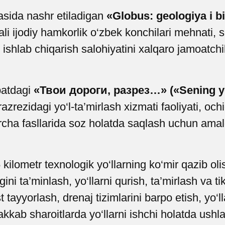
sida nashr etiladigan
«Globus: geologiya i b
rali ijodiy hamkorlik o‘zbek konchilari mehnati
g ishlab chiqarish salohiyatini xalqaro jamoatc
batdagi
«Твои дороги, разрез…» («Sening yo
azrezidagi yo‘l-ta’mirlash xizmati faoliyati, oc
barcha fasllarida soz holatda saqlash uchun amal
ilometr texnologik yo‘llarning ko‘mir qazib olish
ini ta’minlash, yo‘llarni qurish, ta’mirlash va tik
 tayyorlash, drenaj tizimlarini barpo etish, yo‘l
ab sharoitlarda yo‘llarni ishchi holatda ushla