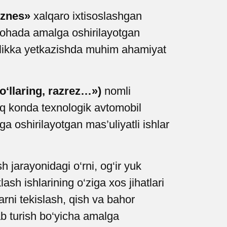
iznes»
xalqaro ixtisoslashgan
, sohada amalga oshirilayotgan
hilikka yetkazishda muhim ahamiyat
‘llaring, razrez…»)
nomli
hiq konda texnologik avtomobil
ga oshirilayotgan mas’uliyatli ishlar
 jarayonidagi o‘rni, og‘ir yuk
lash ishlarining o‘ziga xos jihatlari
larni tekislash, qish va bahor
b turish bo‘yicha amalga