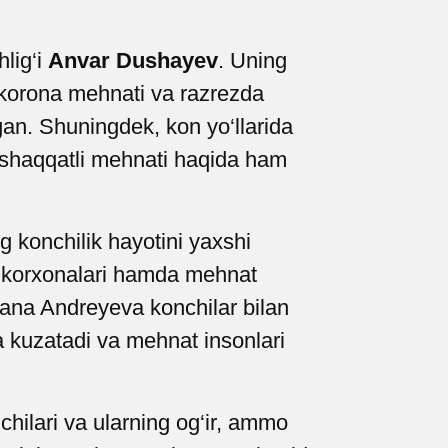
lig‘i
Anvar Dushayev
. Uning
idokorona mehnati va razrezda
lgan. Shuningdek, kon yo‘llarida
mashaqqatli mehnati haqida ham
g konchilik hayotini yaxshi
iy korxonalari hamda mehnat
Diana Andreyeva konchilar bilan
da kuzatadi va mehnat insonlari
hilari va ularning og‘ir, ammo