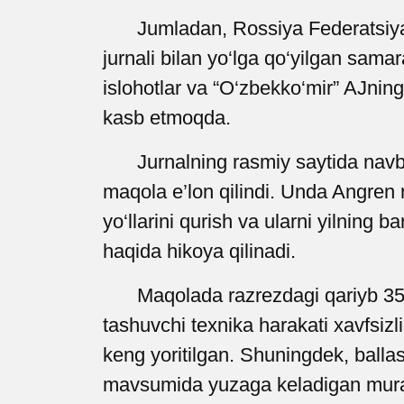
Jumladan, Rossiya Federatsiya
jurnali bilan yo‘lga qo‘yilgan sama
islohotlar va “O‘zbekko‘mir” AJnin
kasb etmoqda.
Jurnalning rasmiy saytida nav
maqola e’lon qilindi. Unda Angren r
yo‘llarini qurish va ularni yilning 
haqida hikoya qilinadi.
Maqolada razrezdagi qariyb 35 k
tashuvchi texnika harakati xavfsizlig
keng yoritilgan. Shuningdek, ballast
mavsumida yuzaga keladigan murakk