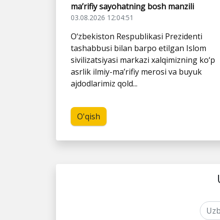
ma’rifiy sayohatning bosh manzili
03.08.2026 12:04:51
O‘zbekiston Respublikasi Prezidenti
tashabbusi bilan barpo etilgan Islom
sivilizatsiyasi markazi xalqimizning ko‘p
asrlik ilmiy-ma’rifiy merosi va buyuk
ajdodlarimiz qold...
O'qish