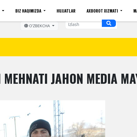
I
BIZ HAQIMIZDA
HUJJATLAR
AXBOROT XIZMATI
M
ift kattaligi
Sayt xaritasi
Mobil ko'rinishi
Bo'sh ish o
OʼZBEKCHA
 MEHNATI JAHON MEDIA M