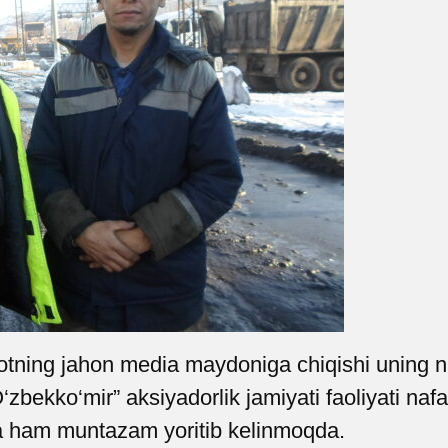
tning jahon media maydoniga chiqishi uning nufu
zbekko‘mir” aksiyadorlik jamiyati faoliyati na
arda ham muntazam yoritib kelinmoqda.