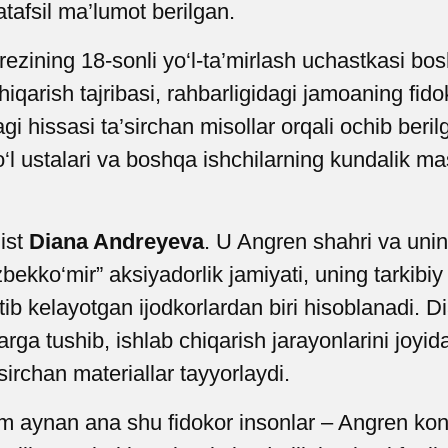
tafsil ma’lumot berilgan.
zining 18-sonli yo‘l-ta’mirlash uchastkasi bosh
 chiqarish tajribasi, rahbarligidagi jamoaning f
gi hissasi ta’sirchan misollar orqali ochib beri
‘l ustalari va boshqa ishchilarning kundalik 
list
Diana Andreyeva
. U Angren shahri va unin
zbekko‘mir” aksiyadorlik jamiyati, uning tarkib
tib kelayotgan ijodkorlardan biri hisoblanadi. 
arga tushib, ishlab chiqarish jarayonlarini joyi
irchan materiallar tayyorlaydi.
 aynan ana shu fidokor insonlar – Angren konc