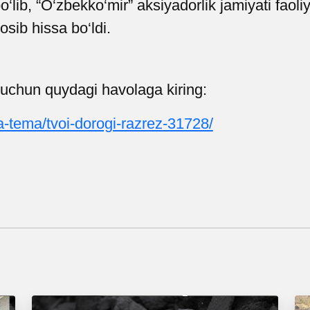
‘lib, “O‘zbekko‘mir” aksiyadorlik jamiyati faol
osib hissa bo‘ldi.
h uchun quydagi havolaga kiring
:
a-tema/tvoi-dorogi-razrez-31728/