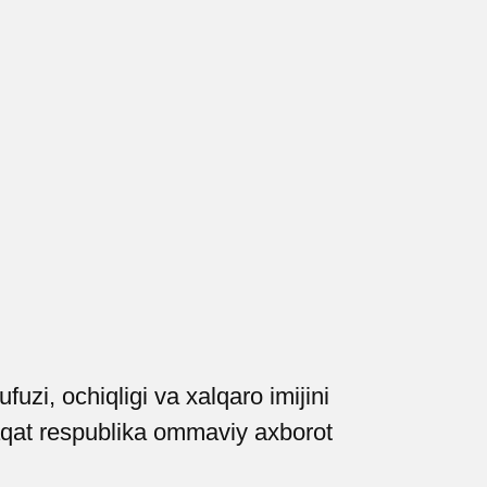
zi, ochiqligi va xalqaro imijini
faqat respublika ommaviy axborot