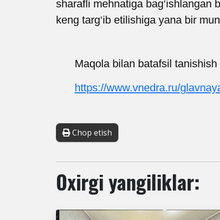
sharafli mehnatiga bag‘ishlangan bo
keng targ‘ib etilishiga yana bir mun
Maqola bilan batafsil tanishis
https://www.vnedra.ru/glavnay
Chop etish
Oxirgi yangiliklar: