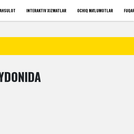
AHSULOT
INTERAKTIV XIZMATLAR
OCHIQ MA'LUMOTLAR
FUQA
'rinlari(umumiy)
Kirish
AYDONIDA