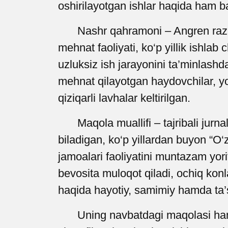
oshirilayotgan ishlar haqida ham ba
Nashr qahramoni – Angren razre
mehnat faoliyati, ko‘p yillik ishlab
uzluksiz ish jarayonini ta’minlashda
mehnat qilayotgan haydovchilar, yo
qiziqarli lavhalar keltirilgan.
Maqola muallifi – tajribali jurna
biladigan, ko‘p yillardan buyon “O‘
jamoalari faoliyatini muntazam yori
bevosita muloqot qiladi, ochiq konl
haqida hayotiy, samimiy hamda ta’s
Uning navbatdagi maqolasi ham