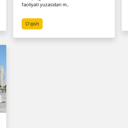
faoliyati yuzasidan m...
O'qish