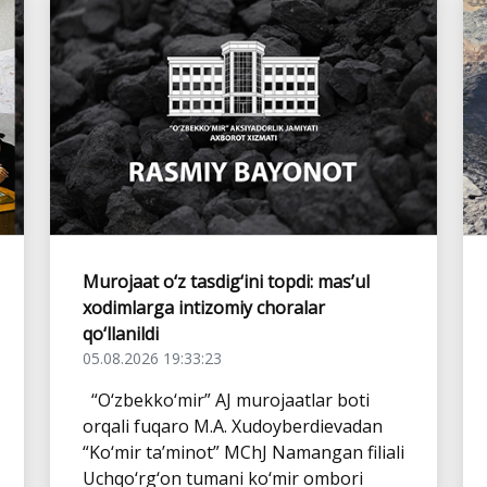
Murojaat o‘z tasdig‘ini topdi: mas’ul
xodimlarga intizomiy choralar
qo‘llanildi
05.08.2026 19:33:23
“O‘zbekko‘mir” AJ murojaatlar boti
orqali fuqaro M.A. Xudoyberdievadan
“Ko‘mir ta’minot” MChJ Namangan filiali
Uchqo‘rg‘on tumani ko‘mir ombori