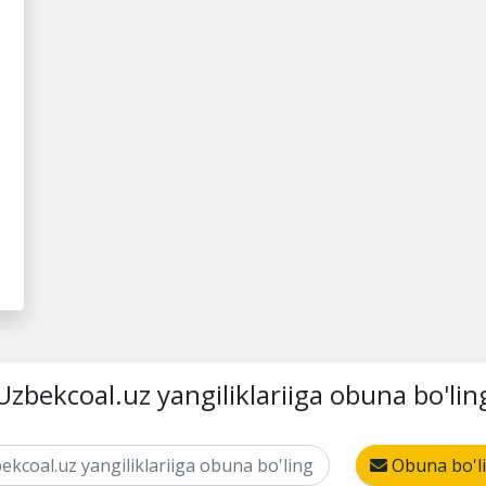
Uzbekcoal.uz yangiliklariiga obuna bo'lin
Obuna bo'l