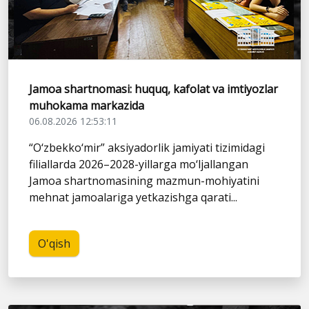
Jamoa shartnomasi: huquq, kafolat va imtiyozlar
muhokama markazida
06.08.2026 12:53:11
“O‘zbekko‘mir” aksiyadorlik jamiyati tizimidagi
filiallarda 2026–2028-yillarga mo‘ljallangan
Jamoa shartnomasining mazmun-mohiyatini
mehnat jamoalariga yetkazishga qarati...
O'qish