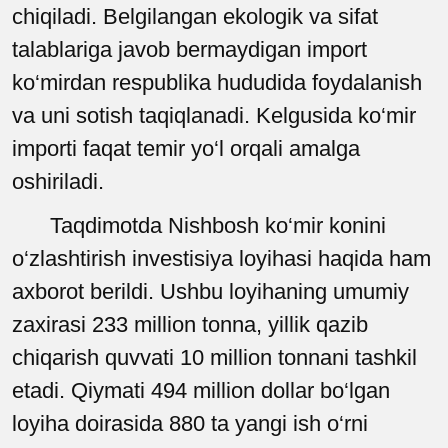
chiqiladi. Belgilangan ekologik va sifat
talablariga javob bermaydigan import
ko‘mirdan respublika hududida foydalanish
va uni sotish taqiqlanadi. Kelgusida ko‘mir
importi faqat temir yo‘l orqali amalga
oshiriladi.
Taqdimotda Nishbosh ko‘mir konini
o‘zlashtirish investisiya loyihasi haqida ham
axborot berildi. Ushbu loyihaning umumiy
zaxirasi 233 million tonna, yillik qazib
chiqarish quvvati 10 million tonnani tashkil
etadi. Qiymati 494 million dollar bo‘lgan
loyiha doirasida 880 ta yangi ish o‘rni