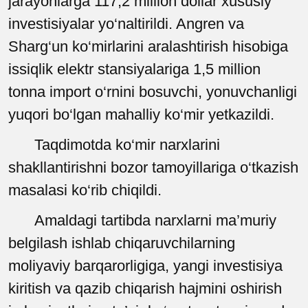
jarayonlarga 117,2 million dollar xususiy
investisiyalar yo‘naltirildi. Angren va
Sharg‘un ko‘mirlarini aralashtirish hisobiga
issiqlik elektr stansiyalariga 1,5 million
tonna import o‘rnini bosuvchi, yonuvchanligi
yuqori bo‘lgan mahalliy ko‘mir yetkazildi.
Taqdimotda ko‘mir narxlarini
shakllantirishni bozor tamoyillariga o‘tkazish
masalasi ko‘rib chiqildi.
Amaldagi tartibda narxlarni ma’muriy
belgilash ishlab chiqaruvchilarning
moliyaviy barqarorligiga, yangi investisiya
kiritish va qazib chiqarish hajmini oshirish