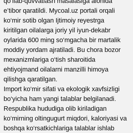
qo‘llab-quvvatlash masalasiga alohida
e’tibor qaratildi. Mycoal.uz portali orqali
ko‘mir sotib olgan Ijtimoiy reyestrga
kiritilgan oilalarga joriy yil iyun-dekabr
oylarida 600 ming so‘mgacha bir martalik
moddiy yordam ajratiladi. Bu chora bozor
mexanizmlariga o‘tish sharoitida
ehtiyojmand oilalarni manzilli himoya
qilishga qaratilgan.
Import ko‘mir sifati va ekologik xavfsizligi
bo‘yicha ham yangi talablar belgilanadi.
Respublika hududiga olib kiriladigan
ko‘mirning oltingugurt miqdori, kaloriyasi va
boshqa ko‘rsatkichlariga talablar ishlab