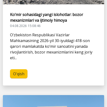
Ko‘mir sohasidagi yangi islohotlar: bozor
mexanizmlari va ijtimoiy himoya
04.08.2026 15:08:46
O‘zbekiston Respublikasi Vazirlar
Mahkamasining 2026-yil 30-iyuldagi 418-son
qarori mamlakatda ko‘mir sanoatini yanada
rivojlantirish, bozor mexanizmlarini keng joriy
eti...
O'qish