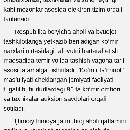
kabi mezonlar asosida elektron tizim orqali
tanlanadi.
Respublika bo‘yicha aholi va byudjet
tashkilotlariga yetkazib beriladigan ko‘mir
narxlari o‘rtasidagi tafovutni bartaraf etish
maqsadida temir yo‘lda tashish yagona tarif
asosida amalga oshiriladi. “Ko‘mir ta’minot”
mas’uliyati cheklangan jamiyati faoliyati
tugatilib, hududlardagi 96 ta ko‘mir ombori
va texnikalar auksion savdolari orqali
sotiladi.
Ijtimoiy himoyaga muhtoj aholi qatlamini