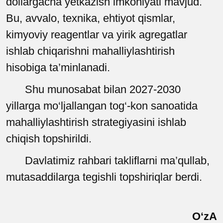
dollargacha yetkazish imkoniyati mavjud.
Bu, avvalo, texnika, ehtiyot qismlar,
kimyoviy reagentlar va yirik agregatlar
ishlab chiqarishni mahalliylashtirish
hisobiga ta’minlanadi.
Shu munosabat bilan 2027-2030
yillarga mo‘ljallangan tog‘-kon sanoatida
mahalliylashtirish strategiyasini ishlab
chiqish topshirildi.
Davlatimiz rahbari takliflarni ma’qullab,
mutasaddilarga tegishli topshiriqlar berdi.
O‘zA