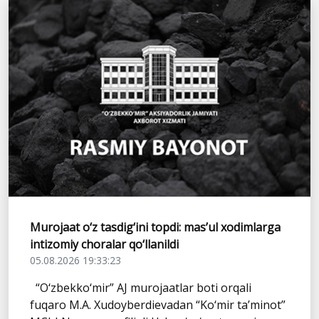
Murojaat o‘z tasdig‘ini topdi: mas’ul xodimlarga
intizomiy choralar qo‘llanildi
05.08.2026 19:33:23
“O‘zbekko‘mir” AJ murojaatlar boti orqali
fuqaro M.A. Xudoyberdievadan “Ko‘mir ta’minot”