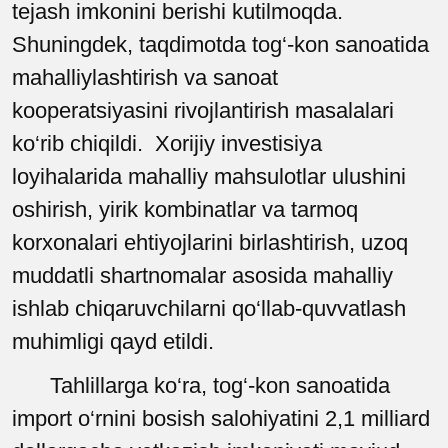
tejash imkonini berishi kutilmoqda.
Shuningdek, taqdimotda tog‘-kon sanoatida
mahalliylashtirish va sanoat
kooperatsiyasini rivojlantirish masalalari
ko‘rib chiqildi. Xorijiy investisiya
loyihalarida mahalliy mahsulotlar ulushini
oshirish, yirik kombinatlar va tarmoq
korxonalari ehtiyojlarini birlashtirish, uzoq
muddatli shartnomalar asosida mahalliy
ishlab chiqaruvchilarni qo‘llab-quvvatlash
muhimligi qayd etildi.
Tahlillarga ko‘ra, tog‘-kon sanoatida
import o‘rnini bosish salohiyatini 2,1 milliard