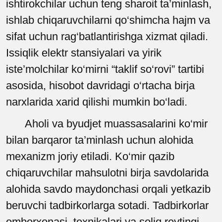
ishtirokchilar uchun teng sharoit ta’minlash,
ishlab chiqaruvchilarni qo‘shimcha hajm va
sifat uchun rag‘batlantirishga xizmat qiladi.
Issiqlik elektr stansiyalari va yirik
iste’molchilar ko‘mirni “taklif so‘rovi” tartibi
asosida, hisobot davridagi o‘rtacha birja
narxlarida xarid qilishi mumkin bo‘ladi.
Aholi va byudjet muassasalarini ko‘mir
bilan barqaror ta’minlash uchun alohida
mexanizm joriy etiladi. Ko‘mir qazib
chiqaruvchilar mahsulotni birja savdolarida
alohida savdo maydonchasi orqali yetkazib
beruvchi tadbirkorlarga sotadi. Tadbirkorlar
omborxonasi, texnikalari va soliq reytingi