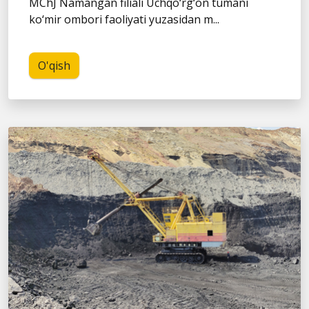
MChJ Namangan filiali Uchqo‘rg‘on tumani
ko‘mir ombori faoliyati yuzasidan m...
O'qish