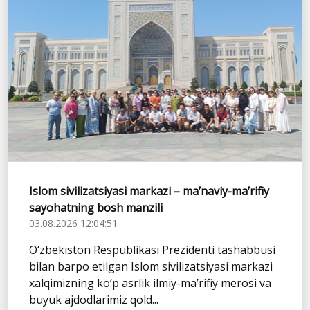
Islom sivilizatsiyasi markazi – ma’naviy-ma’rifiy
sayohatning bosh manzili
03.08.2026 12:04:51
O‘zbekiston Respublikasi Prezidenti tashabbusi
bilan barpo etilgan Islom sivilizatsiyasi markazi
xalqimizning ko‘p asrlik ilmiy-ma’rifiy merosi va
buyuk ajdodlarimiz qold...