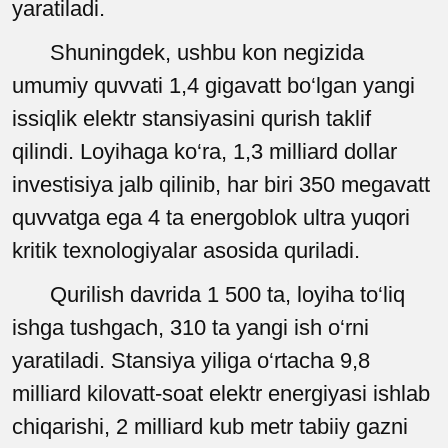
yaratiladi.
Shuningdek, ushbu kon negizida
umumiy quvvati 1,4 gigavatt bo‘lgan yangi
issiqlik elektr stansiyasini qurish taklif
qilindi. Loyihaga ko‘ra, 1,3 milliard dollar
investisiya jalb qilinib, har biri 350 megavatt
quvvatga ega 4 ta energoblok ultra yuqori
kritik texnologiyalar asosida quriladi.
Qurilish davrida 1 500 ta, loyiha to‘liq
ishga tushgach, 310 ta yangi ish o‘rni
yaratiladi. Stansiya yiliga o‘rtacha 9,8
milliard kilovatt-soat elektr energiyasi ishlab
chiqarishi, 2 milliard kub metr tabiiy gazni