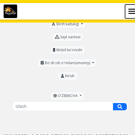
Ko'zi ojizlar uchun
Shrift kattaligi
Sayt xaritasi
Mobil ko'rinishi
Bo'sh ish o'rinlari(umumiy)
Kirish
OʼZBEKCHA