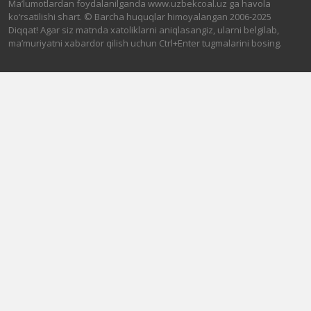
Ma’lumotlardan foydalanilganda www.uzbekcoal.uz ga havola
ko‘rsatilishi shart. © Barcha huquqlar himoyalangan 2006-2025
Diqqat! Agar siz matnda xatoliklarni aniqlasangiz, ularni belgilab,
ma’muriyatni xabardor qilish uchun Ctrl+Enter tugmalarini bosing.