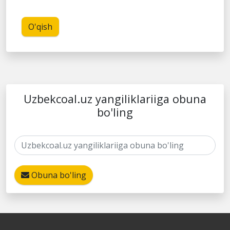
O'qish
Uzbekcoal.uz yangiliklariiga obuna
bo'ling
Obuna bo'ling