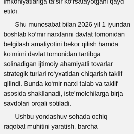
imkoniyatlariga ta’sir ko‘rsatayotgani qayd
etildi.
Shu munosabat bilan 2026 yil 1 iyundan
boshlab ko‘mir narxlarini davlat tomonidan
belgilash amaliyotini bekor qilish hamda
ko‘mirni davlat tomonidan tartibga
solinadigan ijtimoiy ahamiyatli tovarlar
strategik turlari ro‘yxatidan chiqarish taklif
qilindi. Bunda ko‘mir narxi talab va taklif
asosida shakllanadi, iste’molchilarga birja
savdolari orqali sotiladi.
Ushbu yondashuv sohada ochiq
raqobat muhitini yaratish, barcha