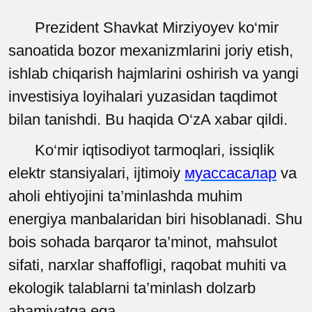
Prezident Shavkat Mirziyoyev ko‘mir
sanoatida bozor mexanizmlarini joriy etish,
ishlab chiqarish hajmlarini oshirish va yangi
investisiya loyihalari yuzasidan taqdimot
bilan tanishdi. Bu haqida O‘zA xabar qildi.
Ko‘mir iqtisodiyot tarmoqlari, issiqlik
elektr stansiyalari, ijtimoiy
муассасалар
va
aholi ehtiyojini ta’minlashda muhim
energiya manbalaridan biri hisoblanadi. Shu
bois sohada barqaror ta’minot, mahsulot
sifati, narxlar shaffofligi, raqobat muhiti va
ekologik talablarni ta’minlash dolzarb
ahamiyatga ega.