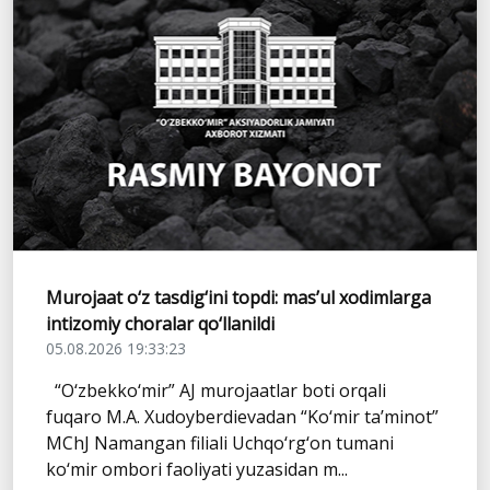
Murojaat o‘z tasdig‘ini topdi: mas’ul xodimlarga
intizomiy choralar qo‘llanildi
05.08.2026 19:33:23
“O‘zbekko‘mir” AJ murojaatlar boti orqali
fuqaro M.A. Xudoyberdievadan “Ko‘mir ta’minot”
MChJ Namangan filiali Uchqo‘rg‘on tumani
ko‘mir ombori faoliyati yuzasidan m...