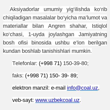
Aksiyadorlar umumiy yig‘ilishda ko‘rib
chiqiladigan masalalar bo‘yicha ma’lumot va
materiallar bilan Angren shahar, Istiqlol
ko‘chasi, 1-uyda joylashgan Jamiyatning
bosh ofisi binosida ushbu e’lon berilgan
kundan boshlab tanishishlari mumkin.
T
elefon
lar:
(+998 71)
150-39-80;
faks:
(+998 71) 150- 39- 89;
e
lektron manzil: e-mail
info
@coal.uz
,
veb
-
sayt:
www.uzbekcoal.uz
.