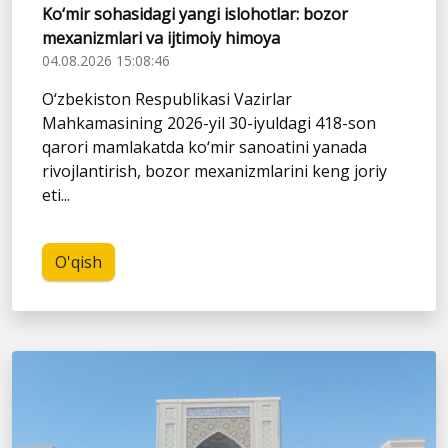
Ko‘mir sohasidagi yangi islohotlar: bozor
mexanizmlari va ijtimoiy himoya
04.08.2026 15:08:46
O‘zbekiston Respublikasi Vazirlar
Mahkamasining 2026-yil 30-iyuldagi 418-son
qarori mamlakatda ko‘mir sanoatini yanada
rivojlantirish, bozor mexanizmlarini keng joriy
eti...
O'qish