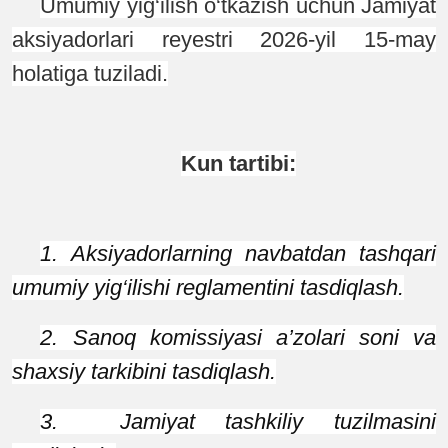
Umumiy yig‘ilish o‘tkazish uchun Jamiyat
aksiyadorlari re
y
estri 2026-yil 15-may
holatiga tuziladi.
Kun tartibi:
1. Aksiyadorlarning navbatdan tashqari
umumiy yig‘ilishi reglamentini tasdiqlash.
2. Sanoq komissiyasi a’zolari soni va
shaxsiy tarkibini tasdiqlash.
3. Jamiyat tashkiliy tuzilmasini