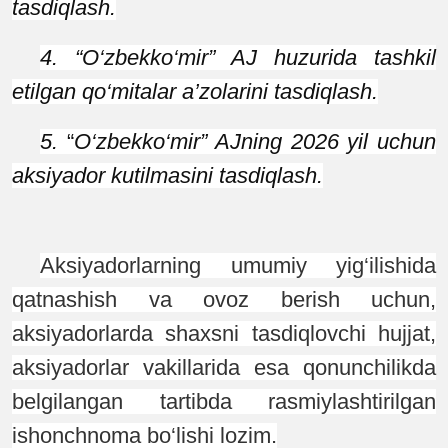
tasdiqlash.
4. “O‘zbekko‘mir” AJ huzurida tashkil
etilgan qo‘mitalar a’zolarini tasdiqlash.
5.
“
O‘zbekko‘mir” AJning 2026 yil uchun
aksiyador kutilmasini tasdiqlash.
Aksiyadorlarning umumiy yig‘ilishida
qatnashish va ovoz berish uchun,
aksiyadorlarda shaxsni tasdiqlovchi hujjat,
aksiyadorlar vakillarida esa qonunchilikda
belgilangan tartibda rasmiylashtirilgan
ishonchnoma bo‘lishi lozim.