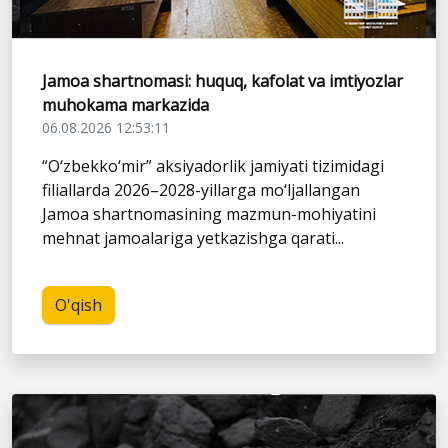
Jamoa shartnomasi: huquq, kafolat va imtiyozlar
muhokama markazida
06.08.2026 12:53:11
“O‘zbekko‘mir” aksiyadorlik jamiyati tizimidagi
filiallarda 2026–2028-yillarga mo‘ljallangan
Jamoa shartnomasining mazmun-mohiyatini
mehnat jamoalariga yetkazishga qarati...
O'qish