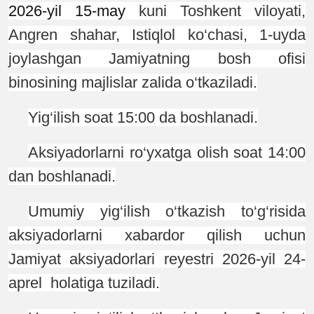
2026-yil 15-may
kuni Toshkent viloyati,
Angren shahar, Istiqlol ko‘chasi, 1-uyda
joylashgan Jamiyatning bosh ofisi
binosining majlislar zalida o‘tkaziladi.
Yig‘ilish soat 15:00 da boshlanadi.
Aksiyadorlarni ro‘y
x
atga olish soat 14:00
dan boshlanadi.
Umumiy yig‘ilish o‘tkazish to‘g‘risida
aksiyadorlarni xabardor qilish uchun
Jamiyat aksiyadorlari reyestri 2026-yil 24-
aprel holatiga tuziladi.