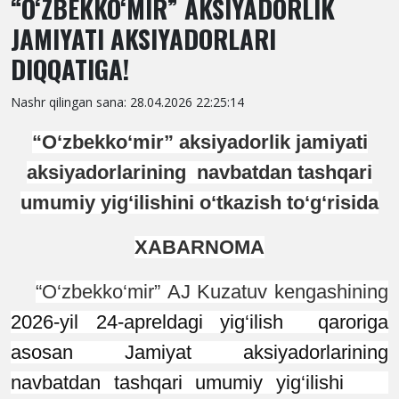
“O‘ZBEKKO‘MIR” AKSIYADORLIK
JAMIYATI AKSIYADORLARI
DIQQATIGA!
Nashr qilingan sana: 28.04.2026 22:25:14
“O‘zbekko‘mir” aksiyadorlik jamiyati
aksiyadorlarining navbatdan tashqari
umumiy yig‘ilishini o‘tkazish to‘g‘risida
XABARNOMA
“O‘zbekko‘mir” AJ Kuzatuv kengashining
2026-yil 24-apreldagi yig‘ilish qaroriga
asosan Jamiyat aksiyadorlarining
navbatdan tashqari umumiy yig‘ilishi