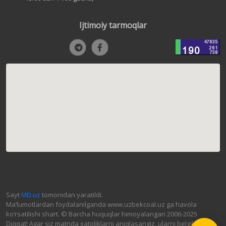
Ijtimoiy tarmoqlar
Sayt
MD.uz
tomonidan yaratildi.
Ma’lumotlardan foydalanilganda www.uzbekcoal.uz ga havola
ko‘rsatilishi shart. © Barcha huquqlar himoyalangan 2006-2025
Diqqat! Agar siz matnda xatoliklarni aniqlasangiz, ularni belgilab,