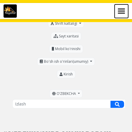
Ko'zi ojizlar uchun
Shrift kattaligi
Sayt xaritasi
Mobil ko'rinishi
Bo'sh ish o'rinlari(umumiy)
Kirish
OʼZBEKCHA