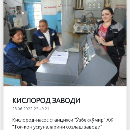
КИСЛОРОД ЗАВОДИ
23.06.2022 22:49:21
Кислород-насос станцияси “Ўзбеккўмир” АЖ
“Тоғ-кон ускуналарини созлаш заводи”