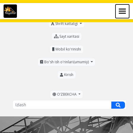
Ko'zi ojizlar uchun
Shrift kattaligi
Sayt xaritasi
Mobil ko'rinishi
Bo'sh ish o'rinlari(umumiy)
Kirish
OʼZBEKCHA