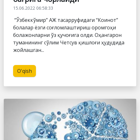
15.06.2022 06:58:33
“Ўзбеккўмир” АЖ тасарруфидаги “Коинот”
болалар ёзги соғломлаштириш оромгоҳи
болажонларни ўз қучоғига олди. Оҳангарон
туманининг сўлим Четсув қишлоғи ҳудудида
жойлашган...
O'qish