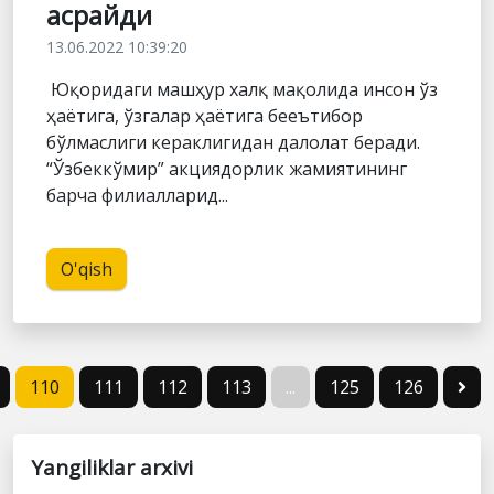
асрайди
13.06.2022 10:39:20
Юқоридаги машҳур халқ мақолида инсон ўз
ҳаётига, ўзгалар ҳаётига бееътибор
бўлмаслиги кераклигидан далолат беради.
“Ўзбеккўмир” акциядорлик жамиятининг
барча филиалларид...
O'qish
110
111
112
113
...
125
126
Yangiliklar arxivi