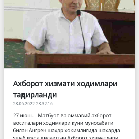
Ахборот хизмати ходимлари
тақдирланди
28.06.2022 23:32:16
27 июнь - Матбуот ва оммавий ахборот
воситалари ходимлари куни муносабати
билан Ангрен шаҳар ҳокимлигида шаҳарда
яшаб ижод қилаётган Ахборот хизматлари