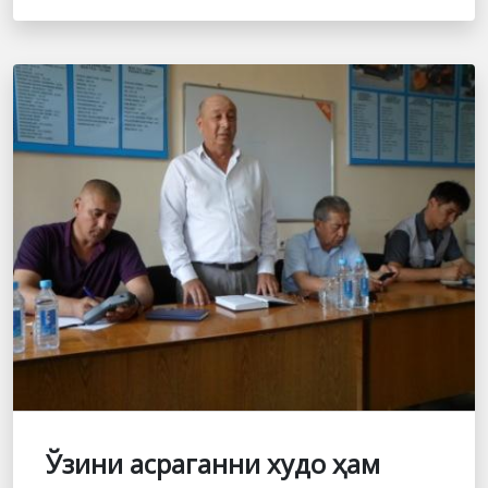
Ўзини асраганни худо ҳам