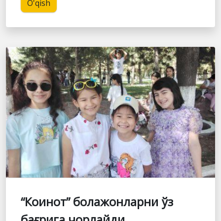
O'qish
“Коинот” болажонларни ўз
бағрига чорлайди