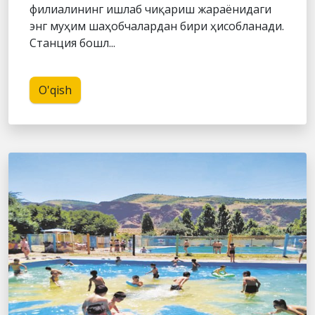
филиалининг ишлаб чиқариш жараёнидаги
энг муҳим шаҳобчалардан бири ҳисобланади.
Станция бошл...
O'qish