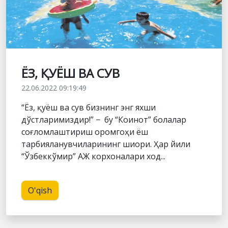
ЁЗ, ҚУЁШ ВА СУВ
22.06.2022 09:19:49
“Ёз, қуёш ва сув бизнинг энг яхши
дўстларимиздир!” − бу “Коинот” болалар
соғломлаштириш оромгоҳи ёш
тарбияланувчиларининг шиори. Ҳар йили
“Ўзбеккўмир” АЖ корхоналари ход...
O'qish