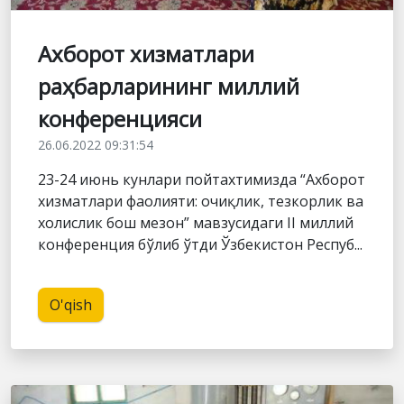
Ахборот хизматлари
раҳбарларининг миллий
конференцияси
26.06.2022 09:31:54
23-24 июнь кунлари пойтахтимизда “Ахборот
хизматлари фаолияти: очиқлик, тезкорлик ва
холислик бош мезон” мавзусидаги II миллий
конференция бўлиб ўтди Ўзбекистон Респуб...
O'qish