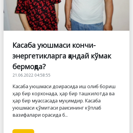
Касаба уюшмаси кончи-
энергетикларга қандай кўмак
бермоқда?
21.06.2022 04:58:55
Касаба уюшмаси доирасида иш олиб бориш
ҳар бир корхонада, ҳар бир ташкилотда ва
ҳар бир муассасада муҳимдир. Касаба
уюшмаси қўмитаси раисининг кўплаб
вазифалари орасида б...