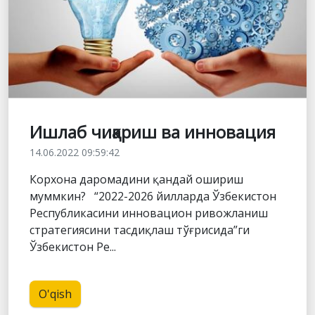
Ишлаб чиқариш ва инновация
14.06.2022 09:59:42
Корхона даромадини қандай ошириш
муммкин? “2022-2026 йилларда Ўзбекистон
Республикасини инновацион ривожланиш
стратегиясини тасдиқлаш тўғрисида”ги
Ўзбекистон Ре...
O'qish