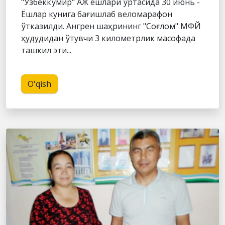
"Ўзбеккўмир" АЖ ёшлари ўртасида 30 июнь -
Ёшлар кунига бағишлаб веломарафон
ўтказилди. Ангрен шаҳрининг "Соғлом" МФЙ
ҳудудидан ўтувчи 3 километрлик масофада
ташкил эти...
O'qish