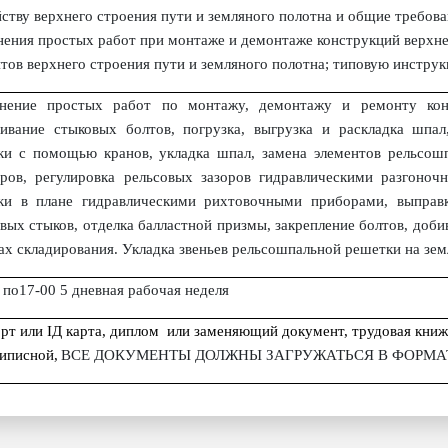
ству верхнего строения пути и земляного полотна и общие требова
ения простых работ при монтаже и демонтаже конструкций верхне
тов верхнего строения пути и земляного полотна; типовую инструк
нение простых работ по монтажу, демонтажу и ремонту конс
гивание стыковых болтов, погрузка, выгрузка и раскладка шпал
ки с помощью кранов, укладка шпал, замена элементов рельсошп
оров, регулировка рельсовых зазоров гидравлическими разгоно
ки в плане гидравлическими рихтовочными приборами, выпра
вых стыков, отделка балластной призмы, закрепление болтов, доби
ах складирования. Укладка звеньев рельсошпальной решетки на зе
 по17-00 5 дневная рабочая неделя
рт или
I
Д карта, диплом или заменяющий документ, трудовая книжк
иписной,
ВСЕ ДОКУМЕНТЫ ДОЛЖНЫ ЗАГРУЖАТЬСЯ В ФОРМАТЕ "