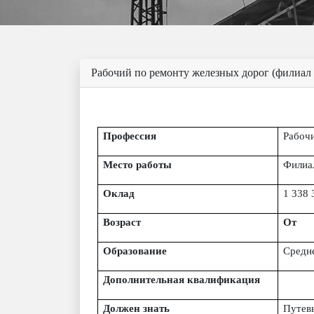
Рабочий по ремонту железных дорог (филиал
Профессия
Рабочи
Место работы
Филиа
Оклад
1
338
Возраст
От
Образование
Средн
Дополнительная квалификация
Должен знать
Путевы