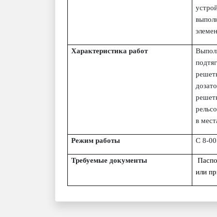
устрой
выполн
элемен
Характеристика работ
Выпол
подтя
решет
дозат
решет
рельсо
в мест
Режим работы
С 8-00
Требуемые документы
Паспо
или пр