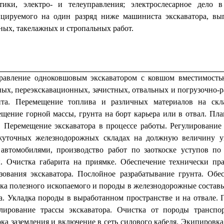
тики, электро- и телеуправления; электрослесарное дело в
цируемого на один разряд ниже машиниста экскаватора, в
ных, такелажных и стропальных работ.
равление одноковшовым экскаватором с ковшом вместимость
ых, переэкскавационных, зачистных, отвальных и погрузочно-р
та. Перемещение топлива и различных материалов на скла
щение горной массы, грунта на борт карьера или в отвал. Пл
. Перемещение экскаватора в процессе работы. Регулирование
жуточных железнодорожных складах на должную величину уг
автомобилями, производство работ по заоткоске уступов по
. Очистка габарита на приямке. Обеспечение технически пр
зования экскаватора. Послойное разрабатывание грунта. Об
ка полезного ископаемого и породы в железнодорожные состав
а. Укладка породы в выработанном пространстве и на отвале. 
лирование трассы экскаватора. Очистка от породы транспо
ка заземления и включение в сеть силового кабеля. Экипировка 