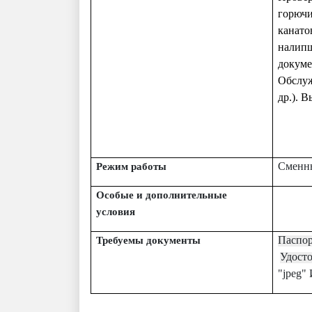
горюч
канато
налип
докум
Обслуж
др.). 
Сменны
Режим работы
Особые и дополнительные
условия
Паспор
Требуемы документы
Удост
"jpeg"