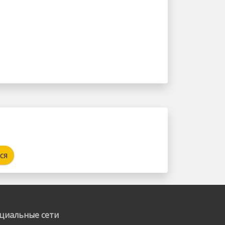
ся
циальные сети