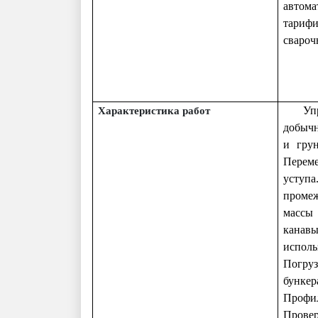
автома
тарифи
свароч
Уп
Характеристика работ
добычн
и грун
Переме
уступа
проме
массы 
канавы
исполь
Погруз
бункер
Профи
Провер