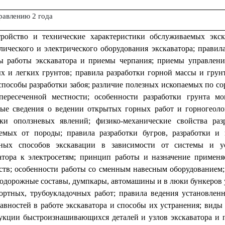
равлению 2 года
тройство и технические характеристики обслуживаемых экск
лического и электрического оборудования экскаватора; правил
 работы экскаватора и приемы черпания; приемы управления
х и легких грунтов; правила разработки горной массы и грун
 способы разработки забоя; различие полезных ископаемых по с
ересеченной местности; особенности разработки грунта м
ые сведения о ведении открытых горных работ и горногеологи
аки оползневых явлений; физико-механические свойства ра
емых от породы; правила разработки бугров, разработки и
чных способов экскавации в зависимости от системы и ус
атора к электросетям; принцип работы и назначение примен
ств; особенности работы со сменным навесным оборудованием;
одорожные составы, думпкары, автомашины и в люки бункеров 
ортных, трубоукладочных работ; правила ведения установле
авностей в работе экскаватора и способы их устранения; виды
укции быстроизнашивающихся деталей и узлов экскаватора и п