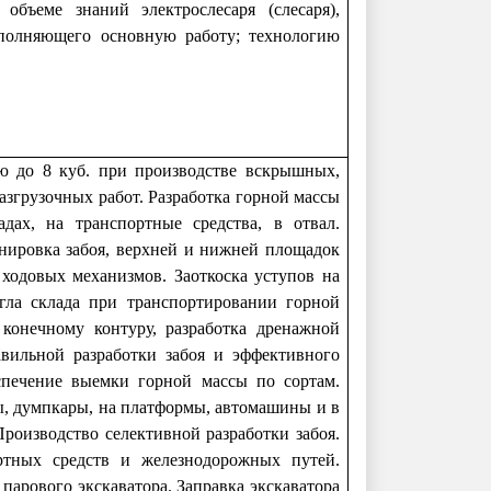
 объеме знаний электрослесаря (слесаря),
ыполняющего основную работу; технологию
ю до 8 куб. при производстве вскрышных,
азгрузочных работ. Разработка горной массы
дах, на транспортные средства, в отвал.
анировка забоя, верхней и нижней площадок
 ходовых механизмов. Заоткоска уступов на
ла склада при транспортировании горной
 конечному контуру, разработка дренажной
авильной разработки забоя и эффективного
еспечение выемки горной массы по сортам.
ы, думпкары, на платформы, автомашины и в
Производство селективной разработки забоя.
ртных средств и железнодорожных путей.
парового экскаватора. Заправка экскаватора