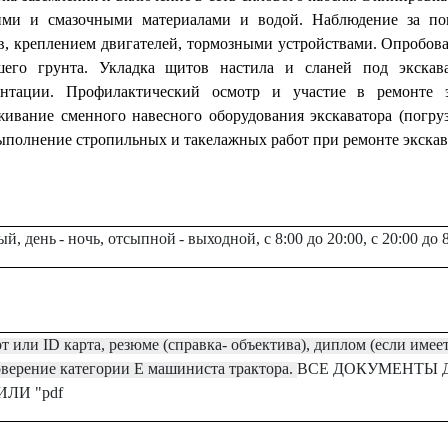
ими и смазочными материалами и водой. Наблюдение за пок
в, креплением двигателей, тормозными устройствами. Опробов
шего грунта. Укладка щитов настила и сланей под экскава
ентации. Профилактический осмотр и участие в ремонте эк
ивание сменного навесного оборудования экскаватора (погруз
Выполнение стропильных и такелажных работ при ремонте экскав
й, день
- ночь, отсыпной
- выходной, с 8:00 до 20:00, с 20:00 до 
т или ID карта, резюме (справка- объектива), диплом (если имее
оверение
категории
Е машиниста трактора
.
ВСЕ ДОКУМЕНТЫ 
 ИЛИ "pdf