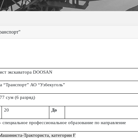
ранспорт"
ст экскаватора
DOOSAN
ла
“Транспорт”
АО
“
Узбекугол
ь”
777
сум (6 разряд)
20
До
- специальное профессиональное образование по направление
Машиниста-Тракториста, категории
Ғ