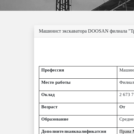
Машинист экскаватора DOOSAN филиала "Т
Профессия
Машини
Место работы
Филиа
Оклад
2 673 
Возраст
От
Образование
Средне
Дополнителнаяквалификатсия
Права 