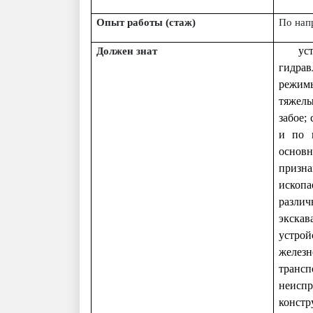
Опыт работы (стаж)
По нап
ус
Должен знат
гидрав
режимы
тяжелы
забое;
и по п
основн
призн
ископа
разли
экскав
устрой
железн
трансп
неиспр
констр