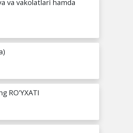
iya va vakolatlari hamda
a)
ing RO'YXATI