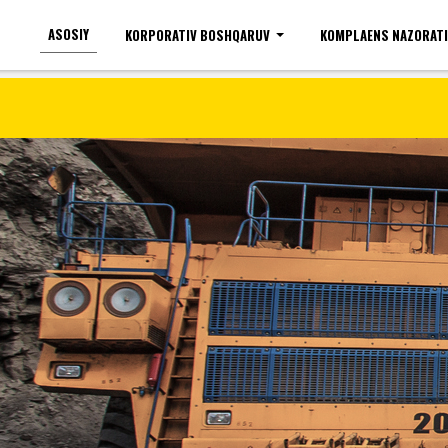
ASOSIY
KORPORATIV BOSHQARUV
KOMPLAENS NAZORAT
Ko'zi ojizlar uchun
Shrift kattaligi