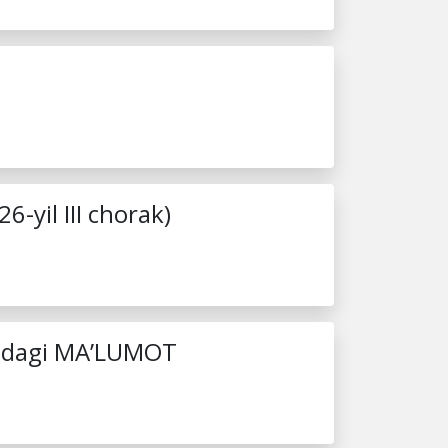
6-yil III chorak)
isidagi MA’LUMOT