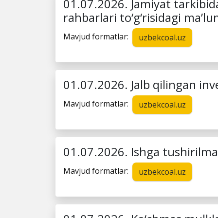
01.07.2026. Jamiyat tarkibid
rahbarlari to‘g‘risidagi ma’lu
Mavjud formatlar:
uzbekcoal.uz
01.07.2026. Jalb qilingan inv
Mavjud formatlar:
uzbekcoal.uz
01.07.2026. Ishga tushirilm
Mavjud formatlar:
uzbekcoal.uz