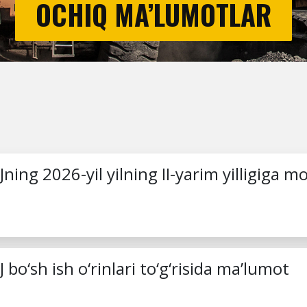
OCHIQ MA’LUMOTLAR
ing 2026-yil yilning II-yarim yilligiga mo
bo‘sh ish o‘rinlari to‘g‘risida ma’lumot