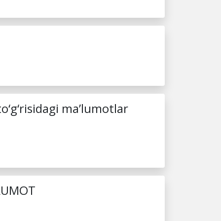
to‘g‘risidagi ma’lumotlar
A’LUMOT