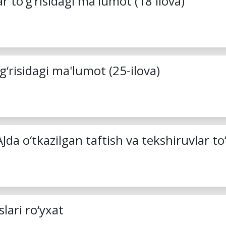
 to‘g‘risidagi ma'lumot (18 ilova)
g‘risidagi ma'lumot (25-ilova)
da o‘tkazilgan taftish va tekshiruvlar to‘
lari ro‘yxat