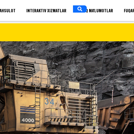
AHSULOT
INTERAKTIV XIZMATLAR
OCHIQ MA'LUMOTLAR
FUQA
OʼZBEKCHA