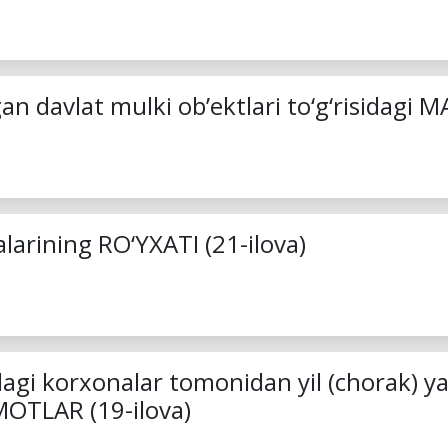
gan davlat mulki ob’ektlari to‘g‘risidagi
arining RO‘YXATI (21-ilova)
dagi korxonalar tomonidan yil (chorak) ya
UMOTLAR (19-ilova)