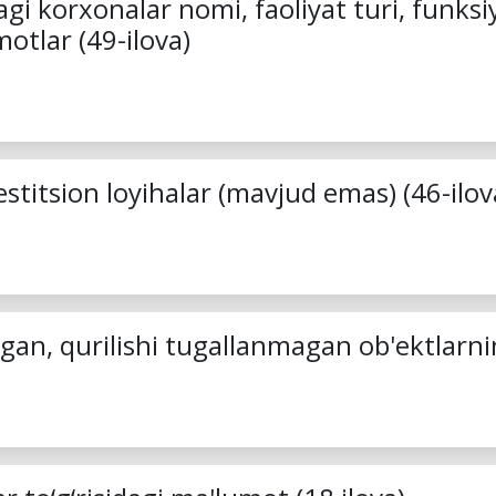
agi korxonalar nomi, faoliyat turi, funks
motlar (49-ilova)
estitsion loyihalar (mavjud emas) (46-ilov
agan, qurilishi tugallanmagan ob'ektlarn