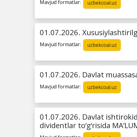
Mavjud formatlar:
uzbekcoal.uz
01.07.2026. Xususiylashtiril
Mavjud formatlar:
uzbekcoal.uz
01.07.2026. Davlat muassasal
Mavjud formatlar:
uzbekcoal.uz
01.07.2026. Davlat ishtiroki
dividentlar to‘g‘risida MA’L