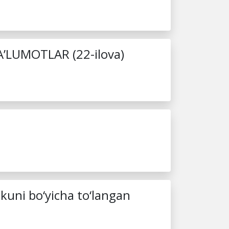
 MA’LUMOTLAR (22-ilova)
kuni bo‘yicha to‘langan