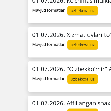
01.07.2026. Ko‘chmas mulklar
Mavjud formatlar:
uzbekcoal.uz
01.07.2026. Xizmat uylari to‘
Mavjud formatlar:
uzbekcoal.uz
01.07.2026. "Oʻzbekkoʻmir" AJ
Mavjud formatlar:
uzbekcoal.uz
01.07.2026. Affillangan shaxs